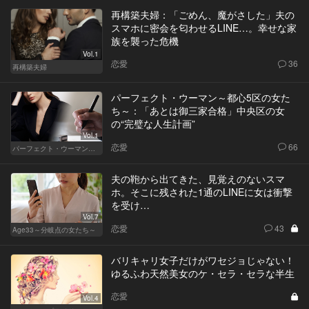
再構築夫婦：「ごめん、魔がさした」夫の
スマホに密会を匂わせるLINE…。幸せな家
族を襲った危機
Vol.1
恋愛
36
再構築夫婦
パーフェクト・ウーマン～都心5区の女た
ち～：「あとは御三家合格」中央区の女
の“完璧な人生計画”
Vol.1
恋愛
66
パーフェクト・ウーマン～都心5区の女たち～
夫の鞄から出てきた、見覚えのないスマ
ホ。そこに残された1通のLINEに女は衝撃
を受け…
Vol.7
恋愛
43
Age33～分岐点の女たち～
バリキャリ女子だけがワセジョじゃない！
ゆるふわ天然美女のケ・セラ・セラな半生
恋愛
Vol.4