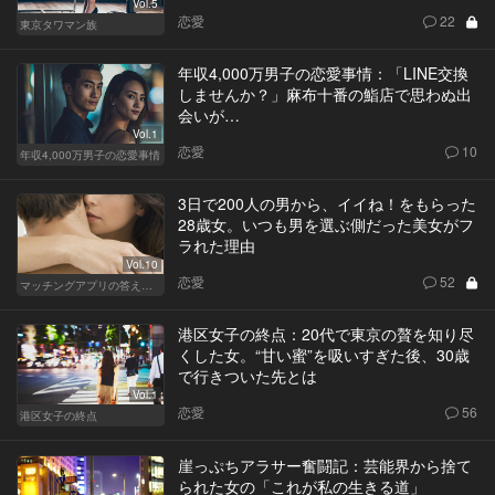
Vol.5
恋愛
22
東京タワマン族
年収4,000万男子の恋愛事情：「LINE交換
しませんか？」麻布十番の鮨店で思わぬ出
会いが…
Vol.1
恋愛
10
年収4,000万男子の恋愛事情
3日で200人の男から、イイね！をもらった
28歳女。いつも男を選ぶ側だった美女がフ
ラれた理由
Vol.10
恋愛
52
マッチングアプリの答えあわせ【Q】
港区女子の終点：20代で東京の贅を知り尽
くした女。“甘い蜜”を吸いすぎた後、30歳
で行きついた先とは
Vol.1
恋愛
56
港区女子の終点
崖っぷちアラサー奮闘記：芸能界から捨て
られた女の「これが私の生きる道」