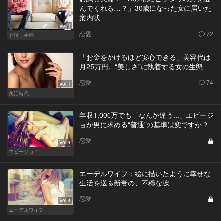
んでくれる…？」30歳になった女に届いた
案内状
Vol.1
恋愛
72
お試し夫婦
「お金をかけるほど安心できる」美容代は
月25万円。“美しさ”に執着する女の生態
恋愛
74
Vol.1
美活時代
年収1,000万でも「なんか違う...」エビージ
ョが男に求める“普通”の基準は変ですか？
恋愛
Vol.4
エビージョ！
エーデルワイフ：絵に描いたように幸せな
生活を送る新妻の、不穏な涙
恋愛
Vol.4
エーデルワイフ