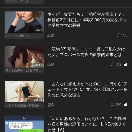
ワセジョ・プライド
ネイビーな妻たち：「幼稚舎か青山！？」
神宮前2丁目在住・年収2,000万の夫を持つ
お受験ママの憂鬱
Vol.1
恋愛
155
ネイビーな妻たち
「筑駒 VS 塾高」エリート男に二股をかけ
た女。プロポーズ前夜の衝撃的結末とは
恋愛
108
Vol.47
男と女の怪談～25歳以下閲覧禁止～
「あんなに燃え上がったのに…」男から“フ
ェードアウト”された女。彼が既読スルーを
決めた意外な理由
Vol.35
恋愛
259
オトナの恋愛論～解説編～
「いい店あるから、行かない？」この枕詞
を送る男性の評価はいかに：LINEの答えあ
わせ【A】