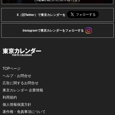
この記事が気に入ったらいいね！しよう
X（旧Twitter）で東京カレンダーを
Instagramで東京カレンダーをフォローする
TOPページ
ヘルプ・お問合せ
広告に関するお問合せ
東京カレンダー 企業情報
利用規約
個人情報保護方針
著作権・免責事項について