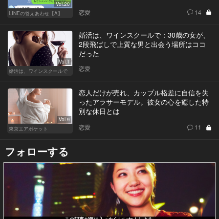
Vol.20
恋愛
14
LINEの答えあわせ【A】
婚活は、ワインスクールで：30歳の女が、
2段飛ばしで上質な男と出会う場所はココ
だった
Vol.1
恋愛
婚活は、ワインスクールで
恋人だけが売れ、カップル格差に自信を失
ったアラサーモデル。彼女の心を癒した特
別な休日とは
Vol.9
恋愛
11
東京エアポケット
フォローする