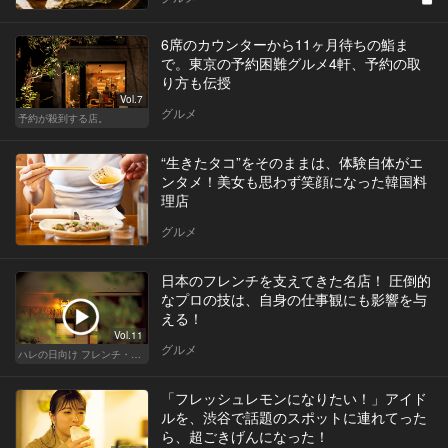
6席のカウンターから11ヶ月待ちの鮨ま
で。東京の予約困難グルメ4軒、予約の取
り方も伝授
Vol.7
グルメ
予約が殺到する店。
“生きたタコ”をそのままは、体験自体がエ
ンタメ！美女も思わず笑顔になった韓国料
理店
グルメ
日本のフレンチを支えてきた名店！ 圧倒的
なプロの技は、自身の仕事観にも影響を与
える！
Vol.11
グルメ
ハレの日向け フレンチ・高級店
「フレッシュレモンになりたい！」アイド
ルを、渋谷で話題のスポットに連れてった
ら、超ごきげんになった！