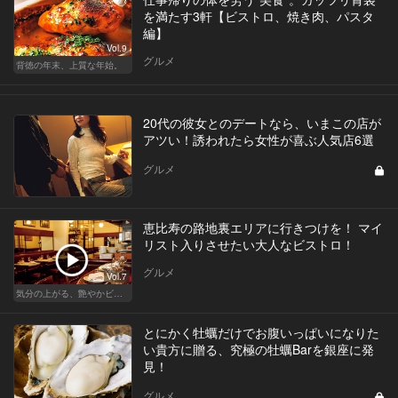
を満たす3軒【ビストロ、焼き肉、パスタ
編】
Vol.9
グルメ
背徳の年末、上質な年始。
20代の彼女とのデートなら、いまこの店が
アツい！誘われたら女性が喜ぶ人気店6選
グルメ
恵比寿の路地裏エリアに行きつけを！ マイ
リスト入りさせたい大人なビストロ！
グルメ
Vol.7
気分の上がる、艶やかビストロ
とにかく牡蠣だけでお腹いっぱいになりた
い貴方に贈る、究極の牡蠣Barを銀座に発
見！
グルメ