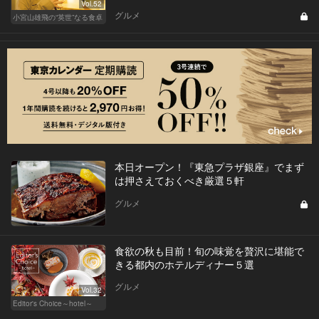
Vol.52
グルメ
小宮山雄飛の“英世”なる食卓
本日オープン！『東急プラザ銀座』でまず
は押さえておくべき厳選５軒
グルメ
食欲の秋も目前！旬の味覚を贅沢に堪能で
きる都内のホテルディナー５選
グルメ
Vol.32
Editor's Choice～hotel～