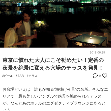
2018.06.29
東京に慣れた大人にこそ勧めたい！定番の
夜景を絶景に変える穴場のテラスを発見！
#ビール
#BAR
#テラス
0
お台場といえば、誰もが知る“海抜け夜景”の名所。そんなエ
リアで、最も美しいアングルで絶景を眺められるテラス
が、なんとあのホテルのエグゼクティブラウンジにあると
いう。