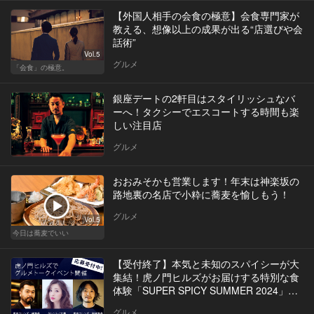
【外国人相手の会食の極意】会食専門家が
教える、想像以上の成果が出る“店選びや会
話術”
Vol.5
グルメ
「会食」の極意。
銀座デートの2軒目はスタイリッシュなバ
ーへ！タクシーでエスコートする時間も楽
しい注目店
グルメ
おおみそかも営業します！年末は神楽坂の
路地裏の名店で小粋に蕎麦を愉しもう！
グルメ
Vol.5
今日は蕎麦でいい
【受付終了】本気と未知のスパイシーが大
集結！虎ノ門ヒルズがお届けする特別な食
体験「SUPER SPICY SUMMER 2024」イ
ベントを開催
グルメ