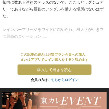
都内に数ある湾岸のテラスのなかで、ここほどラグジュア
リーでありながら最強のアングルを備える場所はないはず
だ。
レインボーブリッジをワイドに眺められ、雄大さが引き立
つ最高のロケーション......
この記事の続きは月額プラン会員への加入、
またはアプリでコイン購入をすると読めます
購入して続きを読む
会員の方は
こちらからログイン