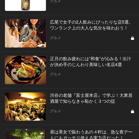
グルメ
広尾で女子の2人飲みにぴったりな店5選。
ワンランク上の大人な気分を味わおう！
グルメ
正月の飲み疲れには“和食”が沁みる！出汁
が決め手のじんわり美味しい名店4選
グルメ
渋谷の老舗『富士屋本店』で学ぶ！大衆居
酒屋で知らなきゃ恥かく３つの掟
グルメ
昼は美女で賑わうあの４軒は、急な夜デー
トにもガッチリ使える実力店だった！