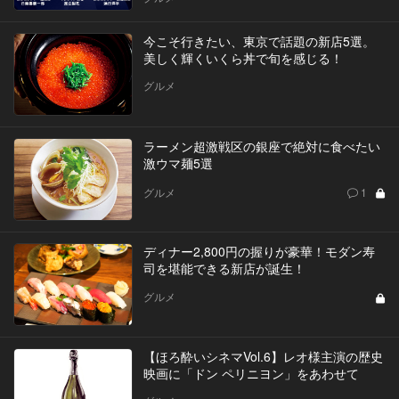
今こそ行きたい、東京で話題の新店5選。
美しく輝くいくら丼で旬を感じる！
グルメ
ラーメン超激戦区の銀座で絶対に食べたい
激ウマ麺5選
グルメ
1
ディナー2,800円の握りが豪華！モダン寿
司を堪能できる新店が誕生！
グルメ
【ほろ酔いシネマVol.6】レオ様主演の歴史
映画に「ドン ペリニヨン」をあわせて