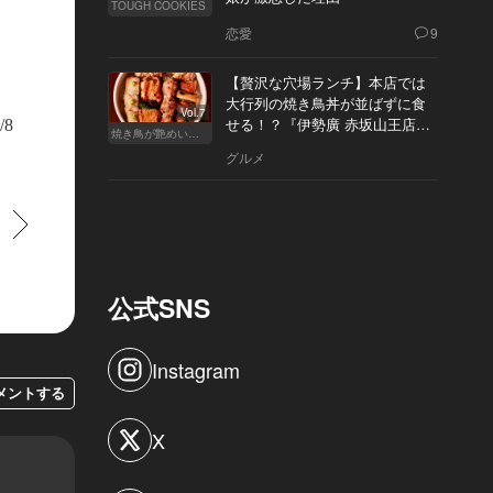
TOUGH COOKIES
恋愛
9
【贅沢な穴場ランチ】本店では
プされたプールを眼下に望むダイニング
大行列の焼き鳥丼が並ばずに食
Vol.7
せる！？『伊勢廣 赤坂山王店』
/8
焼き鳥が艶めいてきた
へ
グルメ
すすむ
公式SNS
Instagram
メントする
X