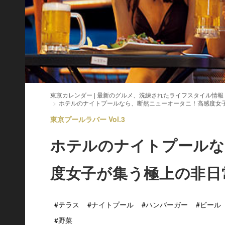
東京カレンダー | 最新のグルメ、洗練されたライフスタイル情報
ホテルのナイトプールなら、断然ニューオータニ！高感度女
東京プールラバー Vol.3
ホテルのナイトプールな
度女子が集う極上の非日
#テラス
#ナイトプール
#ハンバーガー
#ビール
#野菜