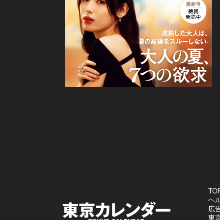
TO
ヘ
広
東