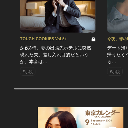
TOUGH COOKIES Vol.51
今夜、罪の味を
深夜3時、妻の出張先ホテルに突然
デート帰
現れた夫。差し入れ目的だという
帰りたく
が、本音は…
ら…
#小説
#小説