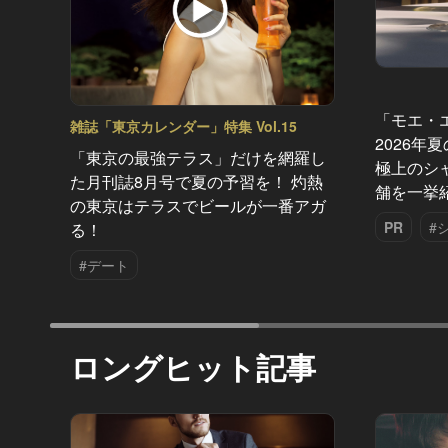
「モエ・
雑誌「東京カレンダー」特集 Vol.15
2026年
「東京の最強テラス」だけを網羅し
極上のシ
た月刊誌8月号で夏の予習を！ 灼熱
舗を一挙
の東京はテラスでビールが一番アガ
PR
#
る！
#デート
ロングヒット記事