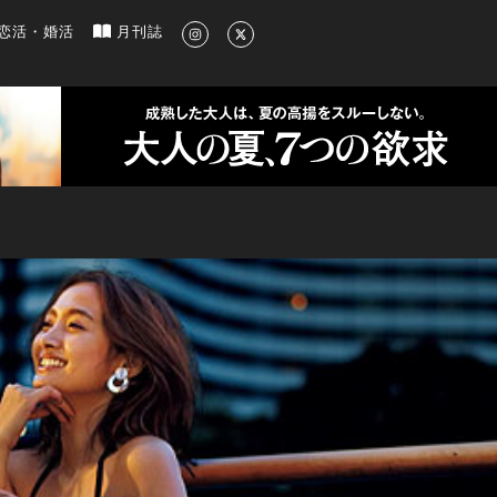
新のグルメ、洗練されたライフスタイル情報
恋活・婚活
月刊誌