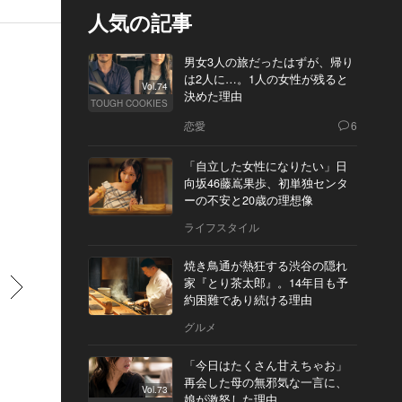
人気の記事
男女3人の旅だったはずが、帰り
は2人に…。1人の女性が残ると
Vol.74
決めた理由
TOUGH COOKIES
恋愛
6
「自立した女性になりたい」日
向坂46藤嶌果歩、初単独センタ
ーの不安と20歳の理想像
ライフスタイル
焼き鳥通が熱狂する渋谷の隠れ
家『とり茶太郎』。14年目も予
すすむ
約困難であり続ける理由
グルメ
「今日はたくさん甘えちゃお」
再会した母の無邪気な一言に、
Vol.73
娘が激怒した理由