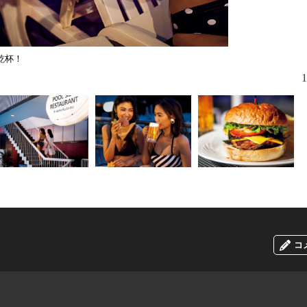
乾杯！
ライトアッ
1
コ