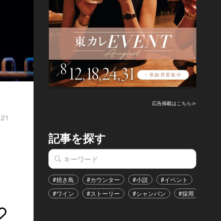
広告掲載はこちら≫
.21
記事を探す
#焼き鳥
#カウンター
#小説
#イベント
#港区
#ワイン
#ストーリー
#シャンパン
#採用
#恋