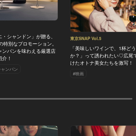
エ・シャンドン」が贈る、
東京SNAP Vol.5
夏の特別なプロモーション。
「美味しいワインで、1杯ど
ャンパンを味わえる厳選店
か？」って誘われたい♡広尾
紹介！
けたオトナ美女たちを激写！
シャンパン
#映画