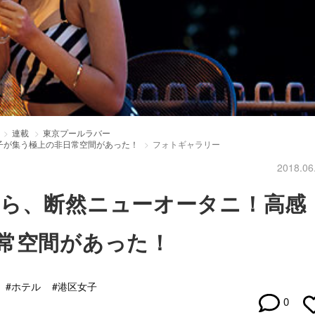
連載
東京プールラバー
子が集う極上の非日常空間があった！
フォトギャラリー
2018.06
ら、断然ニューオータニ！高感
常空間があった！
#ホテル
#港区女子
0