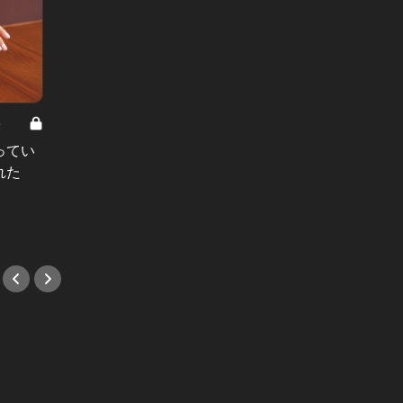
8
男と女の答えあわせ【A】 Vol.308
ってい
結婚願望ゼロだった27歳男性が、交
れた
際2年で突然プロポーズ。彼の心が
変わった“理由”とは
#小説