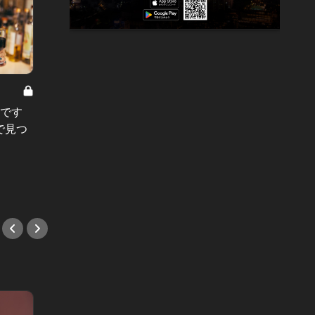
東京を
うです
六本木でテラスデートをするならこ
街乗り
で見つ
こ一択！泡を片手に、ラグジュアリ
小道の
ーシートで過ごす夜が最高すぎる！
#テラス