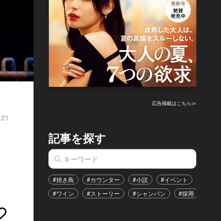
広告掲載はこちら≫
.21
記事を探す
#焼き鳥
#カウンター
#小説
#イベント
#港区
#ワイン
#ストーリー
#シャンパン
#採用
#恋