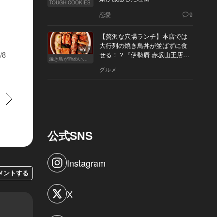
TOUGH COOKIES
恋愛
9
【贅沢な穴場ランチ】本店では
上がったその足で向かえるテラスダイニング
大行列の焼き鳥丼が並ばずに食
Vol.7
せる！？『伊勢廣 赤坂山王店』
/8
焼き鳥が艶めいてきた
へ
グルメ
すすむ
公式SNS
Instagram
メントする
X