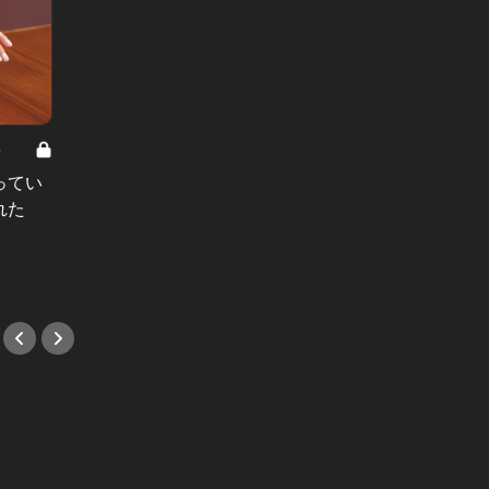
8
男と女の答えあわせ【A】 Vol.308
ってい
結婚願望ゼロだった27歳男性が、交
れた
際2年で突然プロポーズ。彼の心が
変わった“理由”とは
#小説