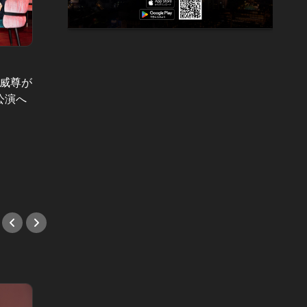
人気業界の
藤威尊が
「外資
公演へ
ん！？
六本木でテラスデートをするならこ
て、日
こ一択！泡を片手に、ラグジュアリ
た結果
ーシートで過ごす夜が最高すぎる！
#外資
#テラス