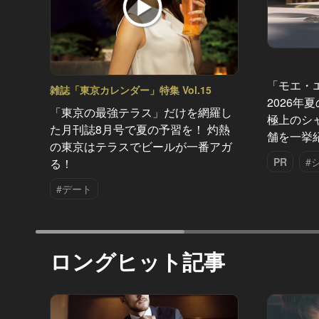
「モエ・
雑誌「東京カレンダー」特集 Vol.15
2026年
「東京の最強テラス」だけを網羅し
極上のシ
た月刊誌8月号で夏の予習を！ 灼熱
舗を一挙
の東京はテラスでビールが一番アガ
PR
#
る！
#デート
ロングヒット記事