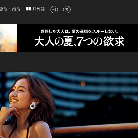
新のグルメ、洗練されたライフスタイル情報
恋活・婚活
月刊誌