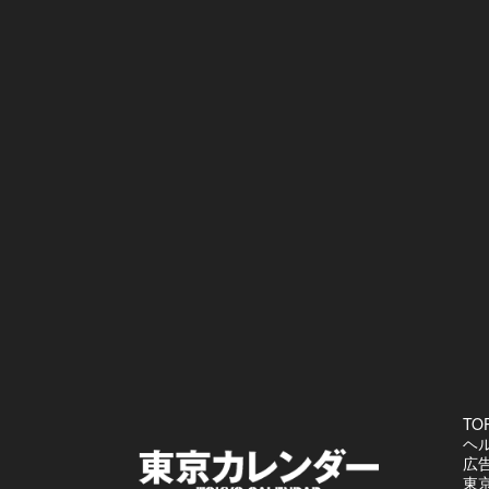
TO
ヘ
広
東