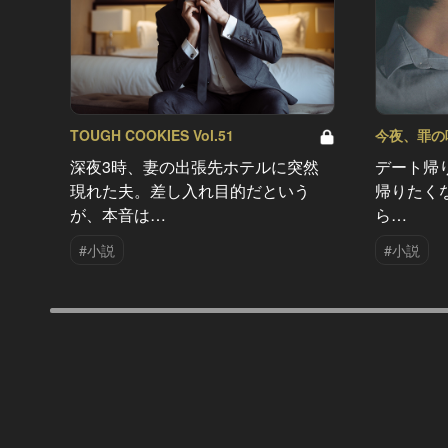
TOUGH COOKIES Vol.51
今夜、罪の味を
深夜3時、妻の出張先ホテルに突然
デート帰
現れた夫。差し入れ目的だという
帰りたく
が、本音は…
ら…
#小説
#小説