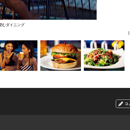
望むダイニング
プールから
1
コ