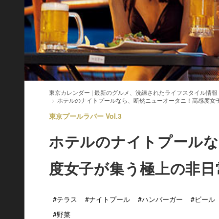
東京カレンダー | 最新のグルメ、洗練されたライフスタイル情報
ホテルのナイトプールなら、断然ニューオータニ！高感度女
東京プールラバー Vol.3
ホテルのナイトプールな
度女子が集う極上の非日
#テラス
#ナイトプール
#ハンバーガー
#ビール
#野菜