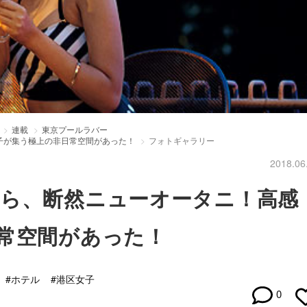
連載
東京プールラバー
子が集う極上の非日常空間があった！
フォトギャラリー
2018.06
ら、断然ニューオータニ！高感
常空間があった！
#ホテル
#港区女子
0