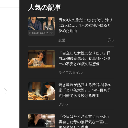
人気の記事
男女3人の旅だったはずが、帰り
は2人に…。1人の女性が残ると
Vol.74
決めた理由
TOUGH COOKIES
恋愛
6
「自立した女性になりたい」日
向坂46藤嶌果歩、初単独センタ
ーの不安と20歳の理想像
ライフスタイル
焼き鳥通が熱狂する渋谷の隠れ
家『とり茶太郎』。14年目も予
すすむ
約困難であり続ける理由
グルメ
「今日はたくさん甘えちゃお」
再会した母の無邪気な一言に、
Vol.73
娘が激怒した理由