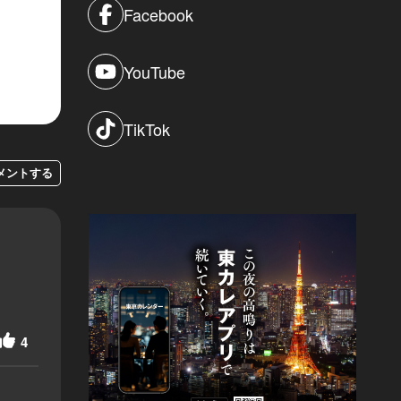
Facebook
YouTube
TikTok
メントする
4