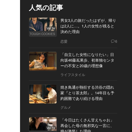
人気の記事
男女3人の旅だったはずが、帰り
は2人に…。1人の女性が残ると
Vol.74
決めた理由
TOUGH COOKIES
恋愛
6
「自立した女性になりたい」日
向坂46藤嶌果歩、初単独センタ
ーの不安と20歳の理想像
ライフスタイル
焼き鳥通が熱狂する渋谷の隠れ
家『とり茶太郎』。14年目も予
約困難であり続ける理由
グルメ
「今日はたくさん甘えちゃお」
再会した母の無邪気な一言に、
Vol.73
娘が激怒した理由