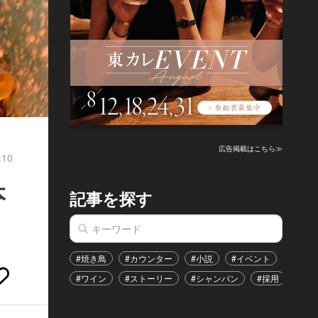
広告掲載はこちら≫
.10
本
記事を探す
#焼き鳥
#カウンター
#小説
#イベント
#港区
#ワイン
#ストーリー
#シャンパン
#採用
#恋