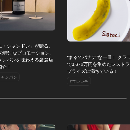
エ・シャンドン」が贈る、
夏の特別なプロモーション。
“まるでバナナ”な一皿！ クラ
ャンパンを味わえる厳選店
で3,672万円を集めたレスト
紹介！
プライズに満ちている！
シャンパン
#フレンチ