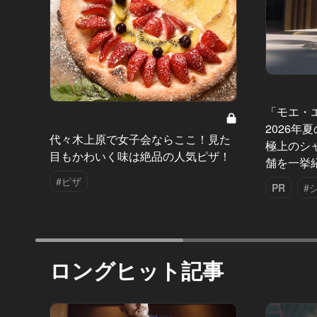
「モエ・
2026年
代々木上原で女子会ならここ！見た
極上のシ
目もかわいく味は絶品の人気ピザ！
舗を一挙
#ピザ
PR
#
ロングヒット記事