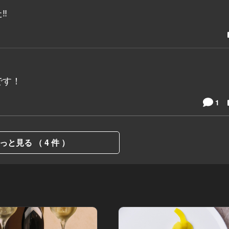
️
です！
1
っと見る （ 4 件 ）