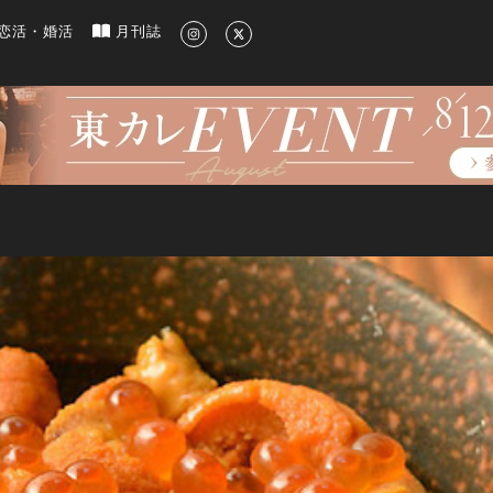
新のグルメ、洗練されたライフスタイル情報
恋活・婚活
月刊誌