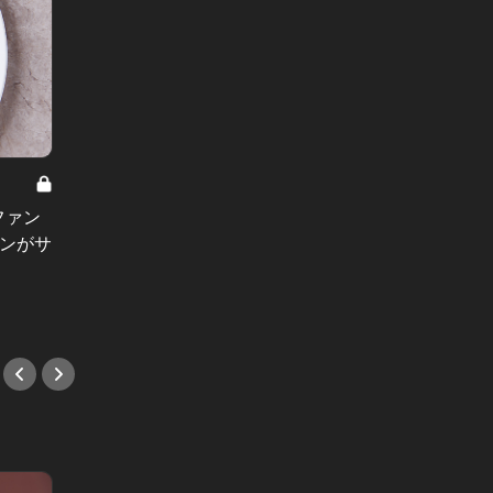
きちんと旨い激辛グルメ Vol.6
唐辛子をMAXで大辛に！グルメタウ
ファン
皿から
ン代々木上原のウマ辛四川はココ！
ランがサ
上原の
ストロ
#中華
#ステ