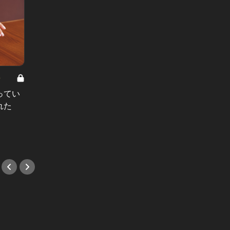
8
男と女の答えあわせ【A】 Vol.308
ってい
結婚願望ゼロだった27歳男性が、交
れた
際2年で突然プロポーズ。彼の心が
変わった“理由”とは
#小説