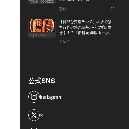
TOUGH COOKIES
恋愛
9
【贅沢な穴場ランチ】本店では
大行列の焼き鳥丼が並ばずに食
Vol.7
せる！？『伊勢廣 赤坂山王店』
焼き鳥が艶めいてきた
へ
グルメ
公式SNS
Instagram
X