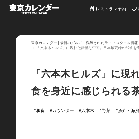
東京カレンダー | 最
レストラン予約
東京カレンダー | 最新のグルメ、洗練されたライフスタイル情報
「六本木ヒルズ」に現れた静謐な空間。日本最高峰の和食を
「六本木ヒルズ」に現
食を身近に感じられる
#和食
#カウンター
#六本木
#野菜
#魚介・海