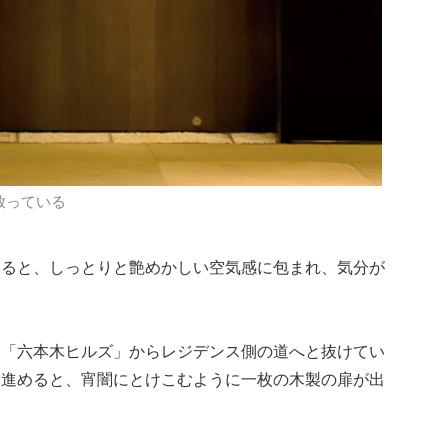
放っている
なると、しっとりと艶めかしい空気感に包まれ、気分が
は「六本木ヒルズ」からレジデンス側の道へと抜けてい
を進めると、宵闇にとけこむように一枚の木製の扉が出