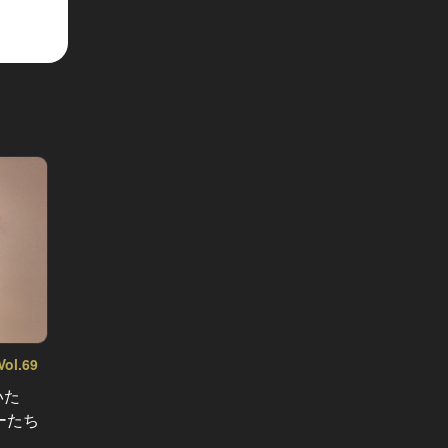
l.69
「銀座
が上がりま
いた
南青山にある和食の名店『てのし
食べた
ーたち
ま』のテイクアウトで、しっとりお
街・銀
家和食を楽しもう！