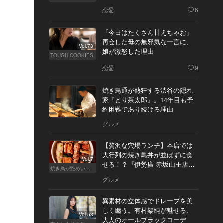
恋愛
6
「今日はたくさん甘えちゃお」
再会した母の無邪気な一言に、
Vol.73
娘が激怒した理由
TOUGH COOKIES
恋愛
9
焼き鳥通が熱狂する渋谷の隠れ
家『とり茶太郎』。14年目も予
約困難であり続ける理由
グルメ
【贅沢な穴場ランチ】本店では
大行列の焼き鳥丼が並ばずに食
Vol.7
せる！？『伊勢廣 赤坂山王店』
焼き鳥が艶めいてきた
へ
グルメ
異素材の立体感でドレープを美
しく纏う。有村架純が魅せる、
Vol.53
大人のオールブラックコーデ