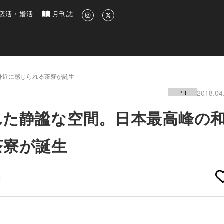
新のグルメ、洗練されたライフスタイル情報
恋活・婚活
月刊誌
身近に感じられる茶寮が誕生
2018.04
PR
れた静謐な空間。日本最高峰の
茶寮が誕生
鮮