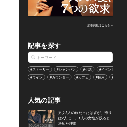
広告掲載はこちら≫
記事を探す
#ストーリー
#シャンパン
#小説
#イベント
#
#ワイン
#カウンター
#カフェ
#採用
#恋愛
人気の記事
男女3人の旅だったはずが、帰り
は2人に…。1人の女性が残ると
Vol.74
決めた理由
TOUGH COOKIES