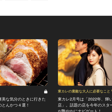
東カレの素敵な大人に必要なこと Vo
東カレ2月号は「2022年、輝
褒美な気分のときに行きた
店」。話題の店を今年のスタ
のとんかつ４選！
が艶やかにナビゲート！