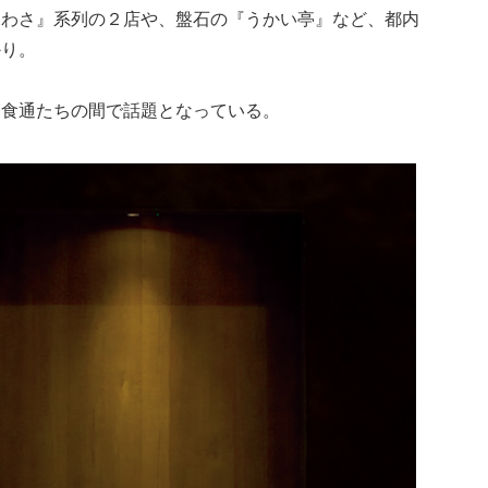
『わさ』系列の２店や、盤石の『うかい亭』など、都内
かり。
も食通たちの間で話題となっている。