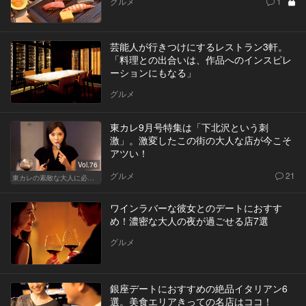
グルメ
1
芸能人が行きつけにするレストラン3軒。
「料理との出合いは、作品へのインスピレ
ーションにもなる」
グルメ
東カレ9月号特集は「下北沢という刺
激」。激変したこの街の大人な店が今こそ
アツい！
Vol.76
グルメ
21
東カレの素敵な大人に必要なこと
ワインラバーな彼女とのデートにおすす
め！濃密な大人の夜が過ごせる店7選
グルメ
銀座デートにおすすめの絶品イタリアン6
選。美食エリアきっての名店はココ！