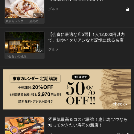
グルメ
Vol.13
東京カレンダー 至高の名店シリーズ
【会食に最適な店5選】1人12,000円以内
で、鮨やイタリアンなど記憶に残る名店
グルメ
Vol.4
「会食」の極意。
雰囲気最高＆コスパ最強！恵比寿ツウなら
知っておきたい寿司の新店！