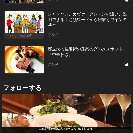
シャンパン、カヴァ、クレマンの違い、説
明できる？必須ワードから紐解くワインの
基本
Vol.4
グルメ
「ワイン」がある夜。
都立大の住宅街の孤高のグルメスポット
『中華わさ』
グルメ
フォローする
この記事が気に入ったらいいね！しよう