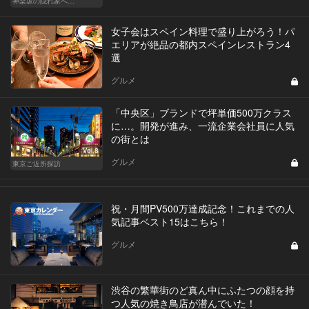
神楽坂の隠れ家へ…
女子会はスペイン料理で盛り上がろう！パ
エリアが絶品の都内スペインレストラン4
選
グルメ
「中央区」ブランドで坪単価500万クラス
に…。開発が進み、一流企業会社員に人気
の街とは
Vol.8
グルメ
東京ご近所探訪
祝・月間PV500万達成記念！これまでの人
気記事ベスト15はこちら！
グルメ
渋谷の繁華街のど真ん中にふたつの顔を持
つ人気の焼き鳥店が潜んでいた！