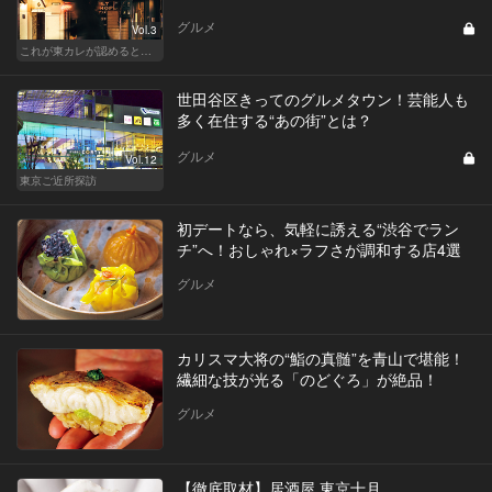
グルメ
Vol.3
これが東カレが認めるとっておきの隠れ家
世田谷区きってのグルメタウン！芸能人も
多く在住する“あの街”とは？
グルメ
Vol.12
東京ご近所探訪
初デートなら、気軽に誘える“渋谷でラン
チ”へ！おしゃれ×ラフさが調和する店4選
グルメ
カリスマ大将の“鮨の真髄”を青山で堪能！
繊細な技が光る「のどぐろ」が絶品！
グルメ
【徹底取材】居酒屋 東京十月