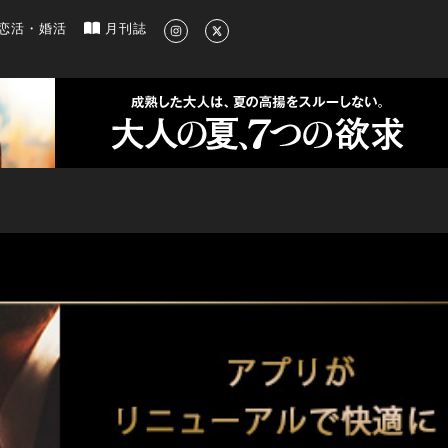
新のグルメ、洗練されたライフスタイル情報
恋活・婚活
月刊誌