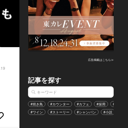
広告掲載はこちら≫
.19
記事を探す
#焼き鳥
#カウンター
#カフェ
#採用
#恋愛
#ワイン
#ストーリー
#シャンパン
#小説
#イ