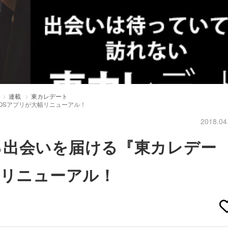
連載
東カレデート
OSアプリが大幅リニューアル！
2018.04
る出会いを届ける『東カレデー
幅リニューアル！