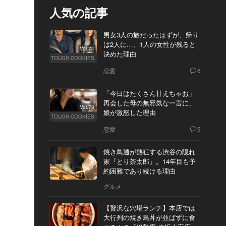
人気の記事
男女3人の旅だったはずが、帰り
は2人に…。1人の女性が残ると
Vol.74
決めた理由
TOUGH COOKIES
恋愛
6
「今日はたくさん甘えちゃお」
再会した母の無邪気な一言に、
Vol.73
娘が激怒した理由
TOUGH COOKIES
恋愛
9
焼き鳥通が熱狂する渋谷の隠れ
家『とり茶太郎』。14年目も予
約困難であり続ける理由
グルメ
【贅沢な穴場ランチ】本店では
大行列の焼き鳥丼が並ばずに食