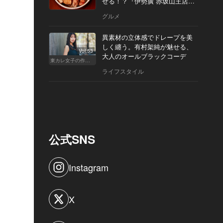
せる！？『伊勢廣 赤坂山王店』
へ
グルメ
異素材の立体感でドレープを美
しく纏う。有村架純が魅せる、
Vol.53
大人のオールブラックコーデ
東カレ女子の作り方
ライフスタイル
公式SNS
Instagram
X