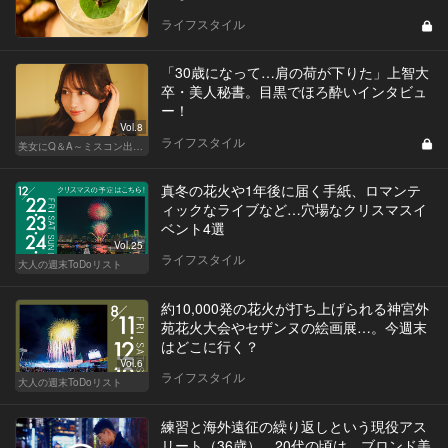
ライフスタイル
「30歳になって…肩の荷が下りた」上智大
卒・美人秘書。目黒でほろ酔いインタビュ
ー！
Vol.8
ライフスタイル
美女にQ＆A～ミスコン出身者の幸福論～
真冬の花火や1年後に届く手紙、ロマンテ
ィックなライブなど…穴場なクリスマスイ
ベント4選
Vol.25
ライフスタイル
大人の週末ToDoリスト
約10,000発の花火が打ち上げられる神宮外
苑花火大会やセザンヌの絵画展…。今週末
はどこに行く？
Vol.6
ライフスタイル
大人の週末ToDoリスト
練習と海外遠征の繰り返しという現役アス
リート（36歳）。20代の頃は、ブロンド美