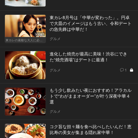
東カレ8月号は「中華が変わった」。円卓
で大皿のイメージはもう古い、令和デート
の急先鋒は中華だ！
Vol.87
グルメ
東カレの素敵な大人に必要なこと
進化した焼売が最高に美味！渋谷にでき
た“焼売酒場”はデートに最適！
グルメ
1
もう少し飲みたい夜におすすめ！アラカル
トで“わがままオーダー”が叶う深夜中華４
選
グルメ
コク旨な担々麺を食べ比べしたいんだ！恵
比寿の美女が集まる隠れ家中華！