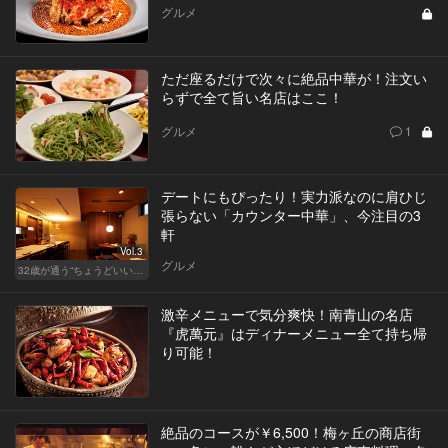
グルメ
ただ座るだけで次々に絶品中華が！注文い
らずで全て旨い名店はここ！
グルメ
1
デートにもぴったり！実力派なのに肩ひじ
張らない「カウンター中華」、今注目の3
軒
Vol.3
グルメ
32歳が通う“ちょうどいい”価格の店
激辛メニューで気分爽快！南青山の名店
『虎萬元』はディナーメニュー全て持ち帰
り可能！
絶品のコースが￥6,500！梅ヶ丘の商店街