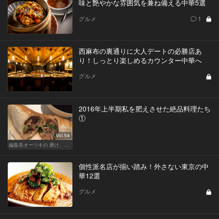
味と艶やかな雰囲気を兼ね備える中華5選
グルメ
1
西麻布の裏通りに大人デートの必勝店あ
り！しっとり楽しめるカウンター中華へ
グルメ
2016年上半期私を肥えさせた絶品料理たち
①
Vol.54
編集長オーツキの 磨け、バカ舌！ 学べ、オトナの遊び
個性派名店が揃い踏み！外さない東京の中
華12選
グルメ