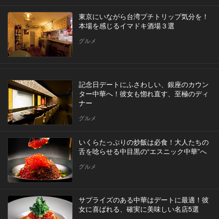
東京にいながら台湾プチトリップ気分を！
本場を感じるイマドキ酒場３選
グルメ
記念日デートにふさわしい、銀座のカウン
ター中華へ！彼女も惚れ直す、至極のディ
ナー
グルメ
いくらたっぷりの炒飯は必食！大人たちの
舌を唸らせる中目黒の“エスニック中華”へ
グルメ
サプライズのある中華はデートに最適！彼
女に喜ばれる、確実に美味しい名店5選