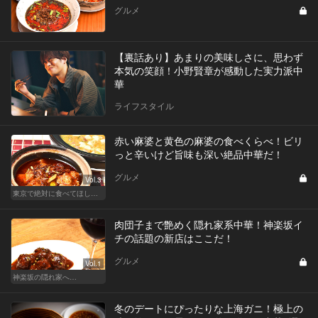
グルメ
【裏話あり】あまりの美味しさに、思わず
本気の笑顔！小野賢章が感動した実力派中
華
ライフスタイル
赤い麻婆と黄色の麻婆の食べくらべ！ビリ
っと辛いけど旨味も深い絶品中華だ！
グルメ
Vol.3
東京で絶対に食べてほしい麻婆豆腐！痺れる辛さがクセになる
肉団子まで艶めく隠れ家系中華！神楽坂イ
チの話題の新店はここだ！
グルメ
Vol.1
神楽坂の隠れ家へ…
冬のデートにぴったりな上海ガニ！極上の