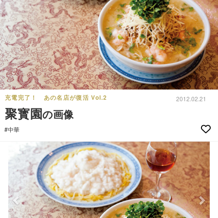
充電完了！ あの名店が復活 Vol.2
2012.02.21
聚寳園
の画像
#中華