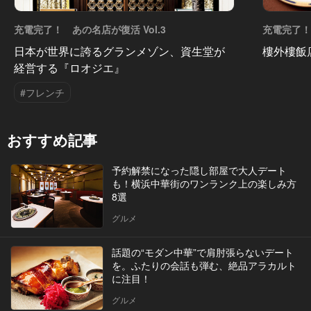
充電完了！ あの名店が復活 Vol.3
充電完了！ 
日本が世界に誇るグランメゾン、資生堂が
樓外樓飯
経営する『ロオジエ』
#フレンチ
おすすめ記事
予約解禁になった隠し部屋で大人デート
も！横浜中華街のワンランク上の楽しみ方
8選
グルメ
話題の“モダン中華”で肩肘張らないデート
を。ふたりの会話も弾む、絶品アラカルト
に注目！
グルメ