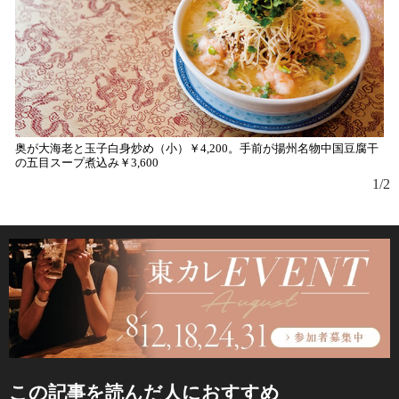
奥が大海老と玉子白身炒め（小）￥4,200。手前が揚州名物中国豆腐干
2
の五目スープ煮込み￥3,600
官
1/2
この記事を読んだ人におすすめ