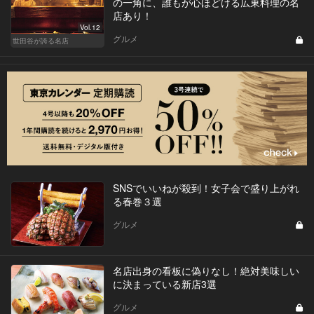
の一角に、誰もが心ほどける広東料理の名
店あり！
Vol.12
グルメ
世田谷が誇る名店
SNSでいいねが殺到！女子会で盛り上がれ
る春巻３選
グルメ
名店出身の看板に偽りなし！絶対美味しい
に決まっている新店3選
グルメ