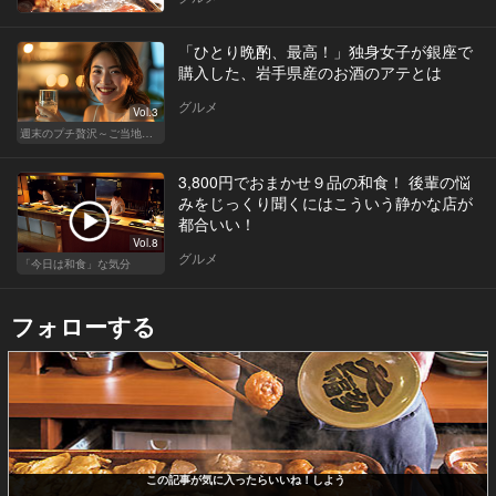
「ひとり晩酌、最高！」独身女子が銀座で
購入した、岩手県産のお酒のアテとは
グルメ
Vol.3
週末のプチ贅沢～ご当地グルメ～
3,800円でおまかせ９品の和食！ 後輩の悩
みをじっくり聞くにはこういう静かな店が
都合いい！
Vol.8
グルメ
「今日は和食」な気分
フォローする
この記事が気に入ったらいいね！しよう