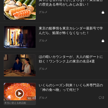
の歴史ある寿司がしみじみ旨い！
グルメ
東京の鮨事情を東京カレンダー最新号で学
んだら、鮨屋が怖くなくなった！
グルメ
ほの暗いカウンターが、大人の鮨デートに
効く！ワンランク上の東京の名店4選
グルメ
いくらのシーズン到来！いくら丼専門店の
「神の食べ物」って何だ？
グルメ
2
Vol.15
本当に使える絶品鮨