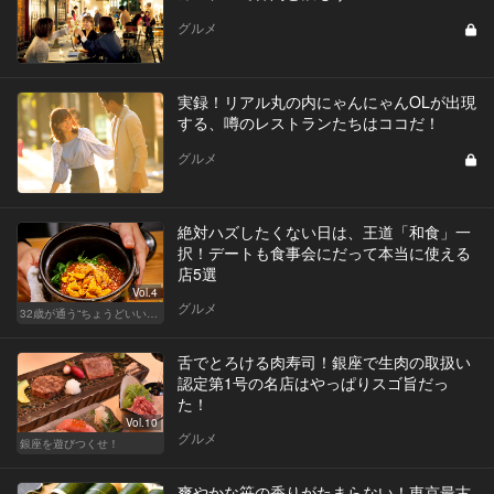
グルメ
実録！リアル丸の内にゃんにゃんOLが出現
する、噂のレストランたちはココだ！
グルメ
絶対ハズしたくない日は、王道「和食」一
択！デートも食事会にだって本当に使える
店5選
Vol.4
グルメ
32歳が通う“ちょうどいい”価格の店
舌でとろける肉寿司！銀座で生肉の取扱い
認定第1号の名店はやっぱりスゴ旨だっ
た！
Vol.10
グルメ
銀座を遊びつくせ！
爽やかな笹の香りがたまらない！東京最古