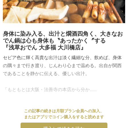
身体に染み入る、出汁と燗酒四角く、大きなお
でん鍋は心も身体も〝あったかく〞する
『浅草おでん 大多福 大川橋店』
セピア色に輝く高貴な出汁は淡く繊細な分、飲めば、身体
の隅々まで行き渡り、じんわり心まで温める。出自が関西
であることを静かに伝える、優しい出汁。
「もともとは大阪・法善寺の本店から分か......
この記事の続きは月額プラン会員への加入、
またはアプリでコイン購入をすると読めます