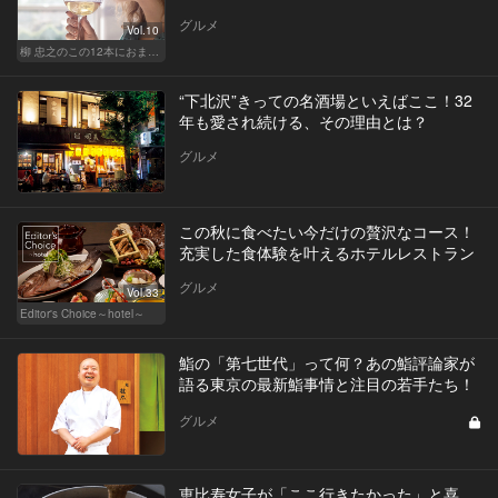
グルメ
Vol.10
柳 忠之のこの12本におまかせ
“下北沢”きっての名酒場といえばここ！32
年も愛され続ける、その理由とは？
グルメ
この秋に食べたい今だけの贅沢なコース！
充実した食体験を叶えるホテルレストラン
グルメ
Vol.33
Editor's Choice～hotel～
鮨の「第七世代」って何？あの鮨評論家が
語る東京の最新鮨事情と注目の若手たち！
グルメ
恵比寿女子が「ここ行きたかった」と喜