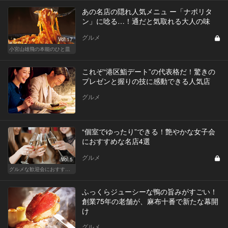
あの名店の隠れ人気メニュ ー「ナポリタ
ン」に唸る…！通だと気取れる大人の味
グルメ
Vol.17
小宮山雄飛の本能のひと皿
これぞ“港区鮨デート”の代表格だ！驚きの
プレゼンと握りの技に感動できる人気店
グルメ
“個室でゆったり”できる！艶やかな女子会
におすすめな名店4選
グルメ
Vol.5
グルメな歓迎会におすすめな東京の人気店
ふっくらジューシーな鴨の旨みがすごい！
創業75年の老舗が、麻布十番で新たな幕開
け
グルメ