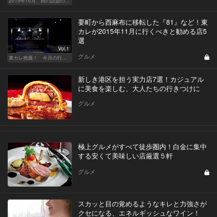
2015年10月、肉の話題の新店を5日間連続連載でお届け！
要町から西麻布に移転した『81』など！東
カレが2015年11月に行くべきと勧める店5
選
Vol.1
グルメ
東カレ推薦！ 今月の行くべき店
新しき港区を担う実力店7選！カジュアル
に美食を楽しむ、大人たちの行きつけに
グルメ
極上グルメがすべて徒歩圏内！白金に集中
する安くて美味しい店厳選５軒
グルメ
スカッと目の覚めるようなキレと力強さが
クセになる、エネルギッシュなワイン！