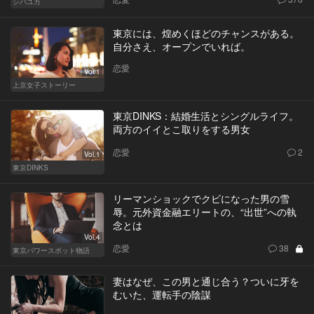
シバユカ
東京には、煌めくほどのチャンスがある。
自分さえ、オープンでいれば。
恋愛
Vol.1
上京女子ストーリー
東京DINKS：結婚生活とシングルライフ。
両方のイイとこ取りをする男女
恋愛
2
Vol.1
東京DINKS
リーマンショックでクビになった男の雪
辱。元外資金融エリートの、“出世”への執
念とは
Vol.4
恋愛
38
東京パワースポット物語
妻はなぜ、この男と通じ合う？ついに牙を
むいた、運転手の陰謀