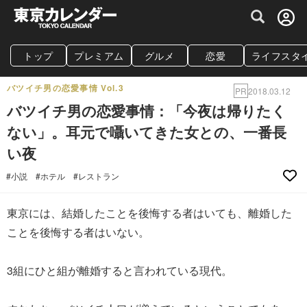
グルメ情報・プレミアムレストラン予約サイト
トップ
プレミアム
グルメ
恋愛
ライフスタ
バツイチ男の恋愛事情 Vol.3
PR
2018.03.12
バツイチ男の恋愛事情：「今夜は帰りたく
ない」。耳元で囁いてきた女との、一番長
い夜
#小説
#ホテル
#レストラン
東京には、結婚したことを後悔する者はいても、離婚した
ことを後悔する者はいない。
3組にひと組が離婚すると言われている現代。