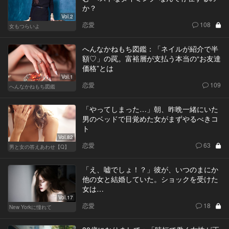
か？
Vol.2
恋愛
108
女もつらいよ
へんなかねもち図鑑：「ネイルが紹介で半
額♡」の罠。富裕層が支払う本当の“お友達
価格”とは
Vol.1
恋愛
109
へんなかねもち図鑑
「やってしまった…」朝、昨晩一緒にいた
男のベッドで目覚めた女がまずやるべきコ
ト
Vol.82
恋愛
63
男と女の答えあわせ【Q】
「え、嘘でしょ！？」彼が、いつのまにか
他の女と結婚していた。ショックを受けた
女は…
Vol.17
恋愛
18
New Yorkに憧れて