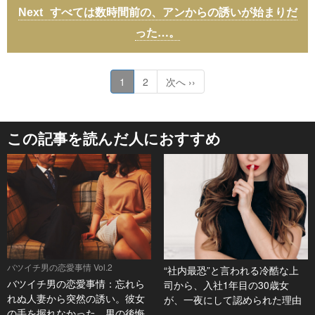
すべては数時間前の、アンからの誘いが始まりだ
った…。
1
2
次へ ››
この記事を読んだ人におすすめ
バツイチ男の恋愛事情 Vol.2
“社内最恐”と言われる冷酷な上
バツイチ男の恋愛事情：忘れら
司から、入社1年目の30歳女
れぬ人妻から突然の誘い。彼女
が、一夜にして認められた理由
の手を握れなかった、男の後悔