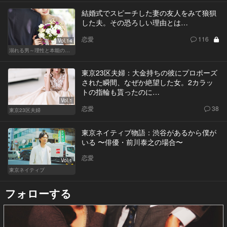
結婚式でスピーチした妻の友人をみて狼狽
した夫。その恐ろしい理由とは…
恋愛
116
Vol.14
溺れる男～理性と本能のあいだで～
東京23区夫婦：大金持ちの彼にプロポーズ
された瞬間、なぜか絶望した女。2カラッ
トの指輪も貰ったのに…
Vol.1
恋愛
38
東京23区夫婦
東京ネイティブ物語：渋谷があるから僕が
いる 〜俳優・前川泰之の場合〜
恋愛
Vol.1
東京ネイティブ
フォローする