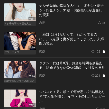
ナシ子先輩の幸福な人生：「彼ナシ・夢ナ
シ・貯金ナシ」31歳・お嬢様OLが直面し
た現実
Vol.1
恋愛
35
ナシ子先輩の幸福な人生
「絶対にいけないって、わかってるの
に」。夫を疑う妻が犯してしまった、夫婦
間の禁忌
Vol.9
恋愛
102
ブラックタワー
タクシー代は月8万。お金も時間も余裕あ
る、結婚できないOver35歳・女社長の日常
恋愛
201
Vol.6
結婚できない女〜Over 35〜
シバユカ：男に頼って何が悪い？“結婚あり
き”で人生を描く、イマドキのしたたかガー
ル
Vol.1
恋愛
376