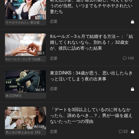
うのが当然。いつまでもチヤホヤされたい
妻たち
Vol.5
恋愛
チヤホヤされたい東京妻
9ルールズ～3ヵ月で結婚する方法～：「結
婚してくれないなら、別れる！」32歳女
が、彼氏に詰め寄った結果
Vol.1
恋愛
100
9ルールズ～3ヵ月で結婚する方法～
東京DINKS：34歳が思う、思い出したらき
っと泣いてしまう夜の出来事
恋愛
Vol.15
東京DINKS
「デートを3回以上しているのに何もなか
ったら、諦めるべき…？」男が一線を越え
ないたった一つの理由
Vol.139
恋愛
22
男と女の答えあわせ【A】