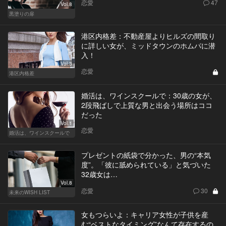
恋愛
47
Vol.8
黒塗りの扉
港区内格差：不動産屋よりヒルズの間取り
に詳しい女が、ミッドタウンのホムパに潜
入！
Vol.3
恋愛
港区内格差
婚活は、ワインスクールで：30歳の女が、
2段飛ばしで上質な男と出会う場所はココ
だった
Vol.1
恋愛
婚活は、ワインスクールで
プレゼントの紙袋で分かった、男の“本気
度”。「彼に舐められている」と気づいた
32歳女は…
Vol.8
恋愛
30
未来のWISH LIST
女もつらいよ：キャリア女性が子供を産
む“ベストなタイミング”なんて存在するの