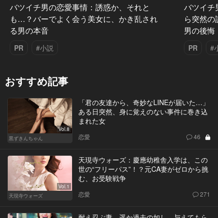
バツイチ男の恋愛事情：誘惑か、それと
バツイチ
も…？バーでよく会う美女に、かき乱され
ら突然の
る男の本音
男の後悔
PR
#小説
PR
#
おすすめ記事
「君の友達から、奇妙なLINEが届いた…」
ある日突然、身に覚えのない事件に巻き込
まれた女
Vol.8
恋愛
46
黒ずきんちゃん
天現寺ウォーズ：慶應幼稚舎入学は、この
世の“フリーパス”！？元CA妻がゼロから挑
む、お受験戦争
Vol.1
恋愛
271
天現寺ウォーズ
耐え忍ぶ妻、遥か過去の如し。与えてもら