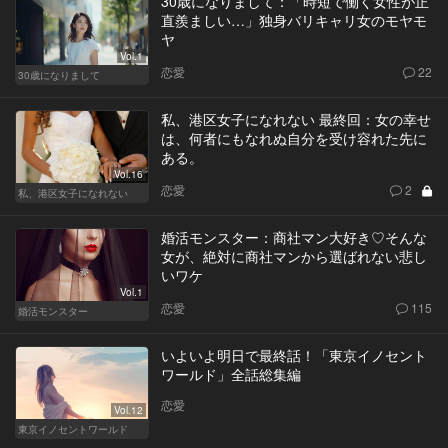
30歳になりまして：「時短で働く女性が正
直羨ましい…」独身バリキャリ女のモヤモ
ヤ
Vol.1
恋愛
22
30歳になりまして
私、港区女子になれない 最終回：女の幸せ
は、何者にもなれぬ自分を受け容れた先に
ある。
Vol.16
恋愛
2
私、港区女子になれない
婚活モンスター：商社マン大好き♡そんな
女が、絶対に商社マンから選ばれない悲し
いワケ
Vol.1
恋愛
115
婚活モンスター
いよいよ明日で最終話！「東京イノセント
ワールド」全話総集編
恋愛
Vol.12
東京イノセントワールド