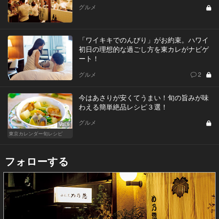
グルメ
「ワイキキでのんびり」がお約束。ハワイ
初日の理想的な過ごし方を東カレがナビゲ
ート！
グルメ
2
今はあさりが安くてうまい！旬の旨みが味
わえる簡単絶品レシピ３選！
グルメ
Vol.9
東京カレンダー旬レシピ
フォローする