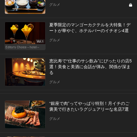
グルメ
夏季限定のマンゴーカクテルを大特集！デ
ートが華やぐ、ホテルバーのイチオシ4選
グルメ
Vol.1
Editor's Choice～hotel～
恵比寿で“仕事のサシ飲み”にぴったりの店5
選！美食と美酒に会話が弾み、関係が深ま
る
グルメ
“銀座で肉”ってやっぱり特別！月イチのご
褒美で行きたいラグジュアリーな名店7選
グルメ