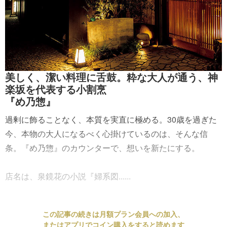
美しく、潔い料理に舌鼓。粋な大人が通う、神
楽坂を代表する小割烹
『め乃惣』
過剰に飾ることなく、本質を実直に極める。30歳を過ぎた
今、本物の大人になるべく心掛けているのは、そんな信
条。『め乃惣』のカウンターで、想いを新たにする。
店名は、泉鏡花の小説『婦系図......
この記事の続きは月額プラン会員への加入、
またはアプリでコイン購入をすると読めます