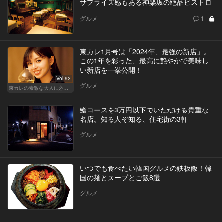
サプライズ感もある神楽坂の絶品ビストロ
グルメ
1
東カレ1月号は「2024年、最強の新店」。
この1年を彩った、最高に艶やかで美味し
い新店を一挙公開！
Vol.92
グルメ
東カレの素敵な大人に必要なこと
鮨コースを3万円以下でいただける貴重な
名店。知る人ぞ知る、住宅街の3軒
グルメ
いつでも食べたい韓国グルメの鉄板飯！韓
国の麺とスープとご飯8選
グルメ