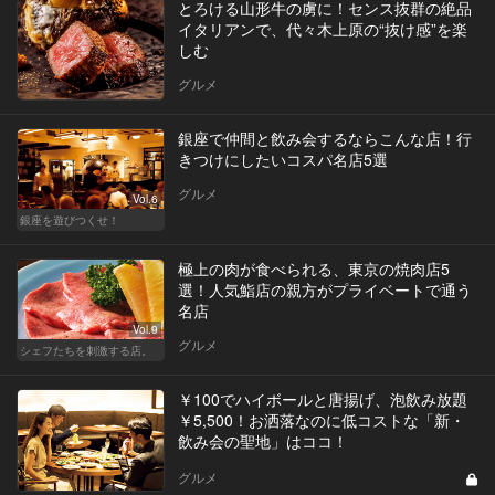
とろける山形牛の虜に！センス抜群の絶品
イタリアンで、代々木上原の“抜け感”を楽
しむ
グルメ
銀座で仲間と飲み会するならこんな店！行
きつけにしたいコスパ名店5選
グルメ
Vol.6
銀座を遊びつくせ！
極上の肉が食べられる、東京の焼肉店5
選！人気鮨店の親方がプライベートで通う
名店
Vol.9
グルメ
シェフたちを刺激する店。
￥100でハイボールと唐揚げ、泡飲み放題
￥5,500！お洒落なのに低コストな「新・
飲み会の聖地」はココ！
グルメ