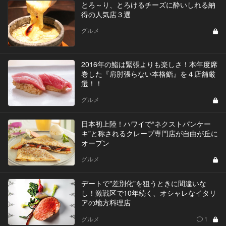
とろ～り、とろけるチーズに酔いしれる納
得の人気店３選
グルメ
2016年の鮨は緊張よりも楽しさ！本年度席
巻した『肩肘張らない本格鮨』を４店舗厳
選！！
グルメ
日本初上陸！ハワイで“ネクストパンケー
キ”と称されるクレープ専門店が自由が丘に
オープン
グルメ
デートで"差別化"を狙うときに間違いな
し！激戦区で10年続く、オシャレなイタリ
アの地方料理店
グルメ
1