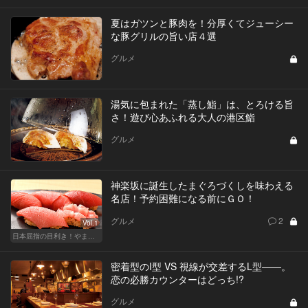
夏はガツンと豚肉を！分厚くてジューシー
な豚グリルの旨い店４選
グルメ
湯気に包まれた「蒸し鮨」は、とろける旨
さ！遊び心あふれる大人の港区鮨
グルメ
神楽坂に誕生したまぐろづくしを味わえる
名店！予約困難になる前にＧＯ！
グルメ
2
Vol.1
日本屈指の目利き！やま幸のマグロが味わえる東京の名店
密着型のI型 VS 視線が交差するL型――。
恋の必勝カウンターはどっち!?
グルメ