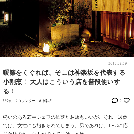
2018.02.09
暖簾をくぐれば、そこは神楽坂を代表する
小割烹！ 大人はこういう店を普段使いす
る！
#和食
#カウンター
#神楽坂
0
勢いのある若手シェフの洒落たお店もいいが、それ一辺倒
では、女性にも飽きられてしまう。男であれば、TPOに応
じた店のセレクトができてこそ、本物。