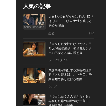
人気の記事
男女3人の旅だったはずが、帰り
は2人に…。1人の女性が残ると
Vol.74
決めた理由
TOUGH COOKIES
恋愛
6
「自立した女性になりたい」日
向坂46藤嶌果歩、初単独センタ
ーの不安と20歳の理想像
ライフスタイル
焼き鳥通が熱狂する渋谷の隠れ
家『とり茶太郎』。14年目も予
約困難であり続ける理由
グルメ
「今日はたくさん甘えちゃお」
再会した母の無邪気な一言に、
Vol.73
娘が激怒した理由