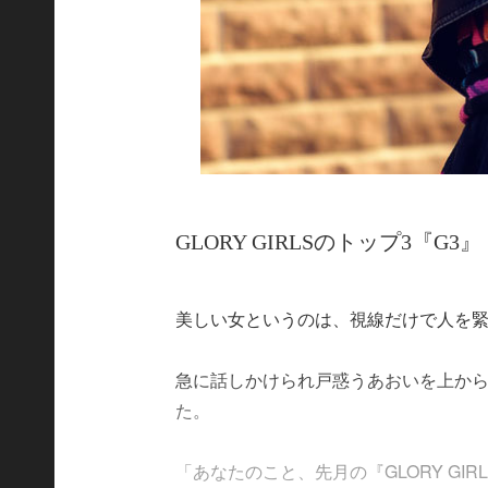
GLORY GIRLSのトップ3『G3』
美しい女というのは、視線だけで人を
急に話しかけられ戸惑うあおいを上か
た。
「あなたのこと、先月の『GLORY G