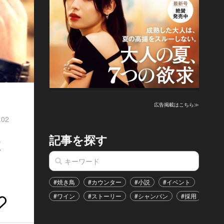
広告掲載はこちら≫
.02
記事を探す
は
#焼き鳥
#カウンター
#小説
#イベント
#港区
#ワイン
#ストーリー
#シャンパン
#採用
#恋