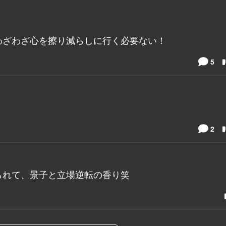
わざわざ心を擦り減らしに行く必要ない！
5
2
られて、景子と立場逆転の香り笑