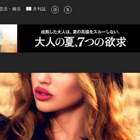
新のグルメ、洗練されたライフスタイル情報
恋活・婚活
月刊誌