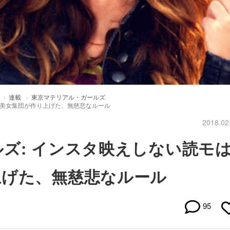
連載
東京マテリアル・ガールズ
？美女集団が作り上げた、無慈悲なルール
2018.02
ズ: インスタ映えしない読モ
上げた、無慈悲なルール
95