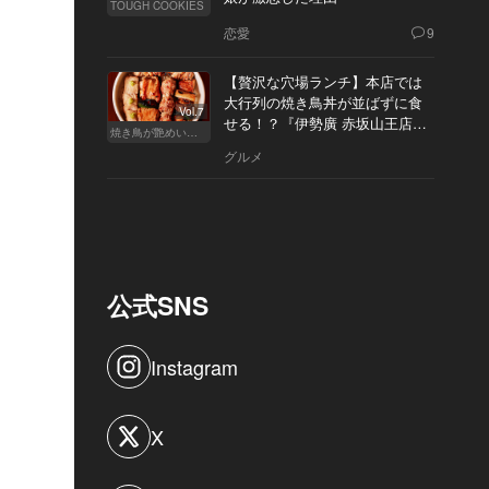
TOUGH COOKIES
恋愛
9
【贅沢な穴場ランチ】本店では
大行列の焼き鳥丼が並ばずに食
Vol.7
せる！？『伊勢廣 赤坂山王店』
焼き鳥が艶めいてきた
へ
グルメ
公式SNS
Instagram
X