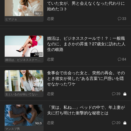
ていた女が、男と会えなくなった代わりに
始めたコト
Vol.1
恋愛
33
ヒマジョ
婚活は、ビジネススクールで！？：一般職
なのに、まさかの昇進？27歳女に訪れた人
生の岐路
Vol.1
恋愛
84
婚活は、ビジネススクールで！？
食事会で出会った女と、突然の再会。その
とき彼女が発した“ある言葉”に戸惑いを隠
せなかったワケ
Vol.3
恋愛
39
女といるのが向いてない
「実は、私ね…」ベッドの中で、年上妻が
夫に打ち明けた衝撃的な秘密とは
恋愛
20
Vol.5
マンスプ男