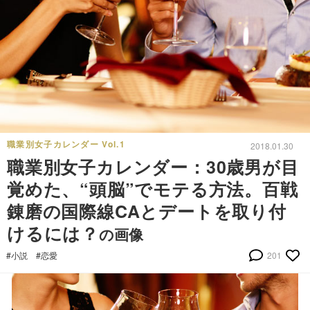
職業別女子カレンダー Vol.1
2018.01.30
職業別女子カレンダー：30歳男が目
覚めた、“頭脳”でモテる方法。百戦
錬磨の国際線CAとデートを取り付
けるには？
の画像
#小説
#恋愛
201