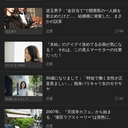
逆玉男子：“金目当て”で開業医の一人娘を
射止めたけど…。結婚後に発覚した、まさ
かの誤算
Vol.1
恋愛
64
逆玉男子
『氷結』のグイグイ攻めてる企画が気にな
る！ それは、この美人マーケターの仕業
だった！
Vol.1
恋愛
マーケター列伝
30歳になりまして：「時短で働く女性が正
直羨ましい…」独身バリキャリ女のモヤモ
ヤ
Vol.1
恋愛
22
30歳になりまして
2007年。『天現寺カフェ』から始ま
る、“港区ラブストーリー”は突然に。
恋愛
Vol.1