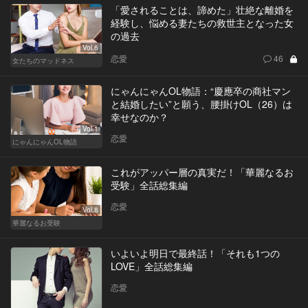
「愛されることは、諦めた」壮絶な離婚を
経験し、悩める妻たちの救世主となった女
の過去
Vol.6
恋愛
46
女たちのマッドネス
にゃんにゃんOL物語：“慶應卒の商社マン
と結婚したい”と願う、腰掛けOL（26）は
幸せなのか？
Vol.1
恋愛
にゃんにゃんOL物語
これがアッパー層の真実だ！「華麗なるお
受験」全話総集編
恋愛
Vol.8
華麗なるお受験
いよいよ明日で最終話！「それも1つの
LOVE」全話総集編
恋愛