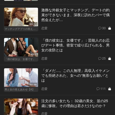
激務な外銀女子とマッチング。デートの約
束ができないまま、深夜に訪れたバーで偶
然会えたが…
Vol.11
恋愛
30
マッチングアプリの答えあわせ【Q】～SEASON2～
「僕の彼女は、女優です」：芸能人のお忍
びデート事情。密室で繰り広げられる、男
女の攻防とは
Vol.2
恋愛
25
「僕の彼女は、女優です」
「ダメだ…。この人無理」高収入イケメン
でも拒絶された、女への“無茶なお願い”と
は
Vol.68
恋愛
111
男と女の答えあわせ【A】
注文の多い女たち： 32歳の美女、並の25
歳に惨敗。その理由は若さだけなのか？
恋愛
Vol.1