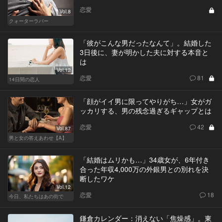
恋愛
Vol.8
クォーターラバー
「彼がこんな男だったなんて」。結婚した
3日後に、妻が明かした夫に対する本音と
は
Vol.12
恋愛
81
14日間の恋人
「顔がイイ男に限ってやりがち…」女がガ
ッカリする、男の残念過ぎるギャップとは
恋愛
42
Vol.87
男と女の答えあわせ【A】
「結婚はムリかも…」34歳女が、6年付き
合った年収4,000万の外銀男との別れを決
断したワケ
Vol.12
恋愛
18
今日、私たちはあの街で
鎌倉カレンダー：消えない「焦燥感」。東