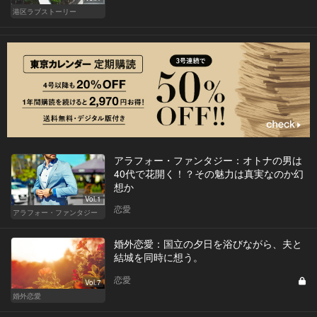
港区ラブストーリー
アラフォー・ファンタジー：オトナの男は
40代で花開く！？その魅力は真実なのか幻
想か
Vol.1
恋愛
アラフォー・ファンタジー
婚外恋愛：国立の夕日を浴びながら、夫と
結城を同時に想う。
恋愛
Vol.7
婚外恋愛