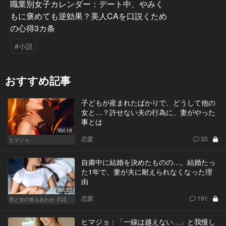
職業別女子カレンダー：デート中、やみく
もに褒めても逆効果？美人CAを口説くため
の心得3カ条
#小説
おすすめ記事
子どもが産まれたばかりで、どうして他の
女と…？許せない夫の行為に、妻がやった
事とは
Vol.10
恋愛
35
ヒマジョ
自粛中に結婚を決めたものの…。結婚たっ
た1年で、妻が夫に耐えられなくなった理
由
Vol.57
恋愛
191
男と女の答えあわせ【Q】
ヒマジョ：「一線は越えない…」と我慢し