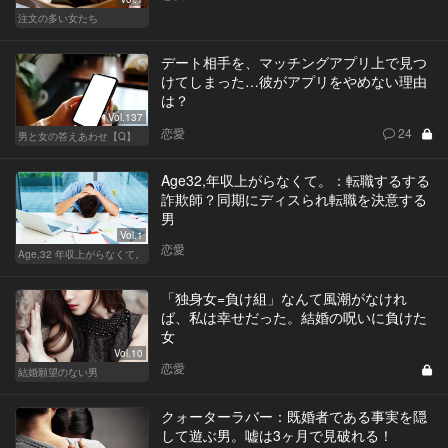
注文の多い女たち
デート相手を、マッチングアプリ上で見つ
けてしまった…彼がアプリをやめない理由
は？
Vol.137
恋愛
24
男と女の答えあわせ【Q】
Age32,年収上がらなくて。：転職するする
詐欺師？同期にディスられ転職を決意する
男
Vol.1
恋愛
Age,32 年収上がらなくて。
「独身女=負け組」なんて風潮がなけれ
ば、私は幸せだった。結婚の呪いに負けた
女
Vol.10
恋愛
結婚願望のない男
クォーターラバー：既婚者である事実を隠
して遊ぶ男。嘘は3ヶ月で見破れる！