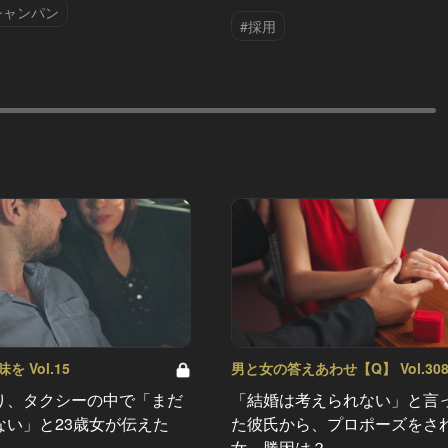
シャンパン
#採用
 Vol.15
男と女の答えあわせ【Q】 Vol.30
り、タクシーの中で「まだ
「結婚は考えられない」と言
ない」と23歳女が伝えた
た彼氏から、プロポーズをさ
女。勝因は？