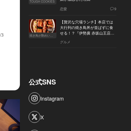
TOUGH COOKIES
恋愛
9
【贅沢な穴場ランチ】本店では
大行列の焼き鳥丼が並ばずに食
Vol.7
せる！？『伊勢廣 赤坂山王店』
/3
焼き鳥が艶めいてきた
へ
グルメ
公式SNS
Instagram
X