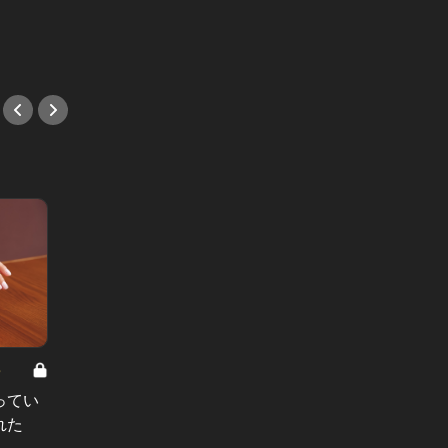
ームのメンバー大募集！
#採用
#採用
8
男と女の答えあわせ【A】 Vol.308
ってい
結婚願望ゼロだった27歳男性が、交
れた
際2年で突然プロポーズ。彼の心が
変わった“理由”とは