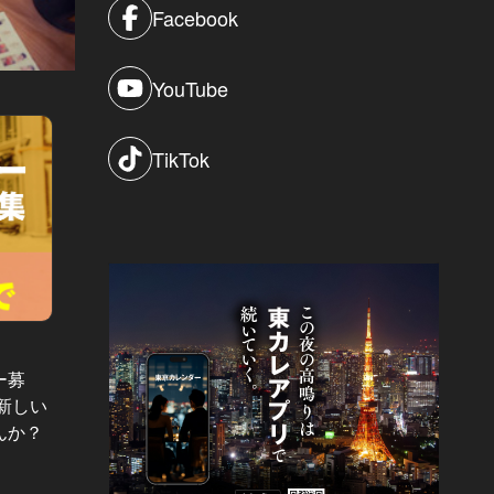
Facebook
YouTube
TikTok
東カレWEB採用 Vol.40
東カレWE
ー募
【受付終了】初心者大歓迎！あなた
【応募
新しい
の経験を小説・エッセイにしてみま
の経験
んか？
せんか？6/26（日）〆切【ライター
せんか
募集】
募集】