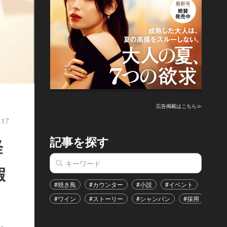
広告掲載はこちら≫
.17
記事を探す
経
暇
#焼き鳥
#カウンター
#小説
#イベント
#港区
#ワイン
#ストーリー
#シャンパン
#採用
#恋