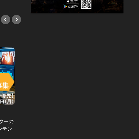
#採用
#採用
ターの
【急募】テクノロジーが大好きなあ
「マッ
ンテン
なた！東京カレンダーで新しいメデ
が再始
ィアを実装しよう、してくれ。ITチ
る！エ