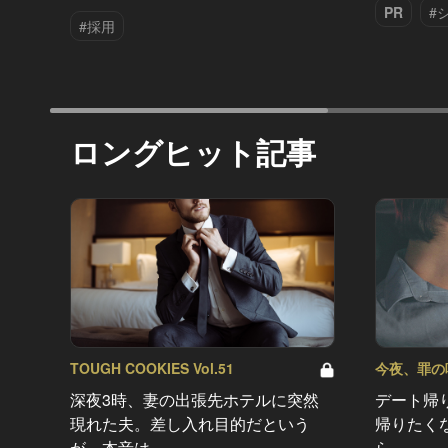
PR
#
#採用
ロングヒット記事
TOUGH COOKIES Vol.51
今夜、罪の味を
深夜3時、妻の出張先ホテルに突然
デート帰
現れた夫。差し入れ目的だという
帰りたく
が、本音は…
ら…