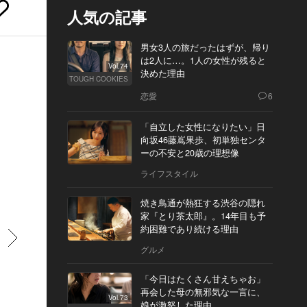
人気の記事
男女3人の旅だったはずが、帰り
は2人に…。1人の女性が残ると
Vol.74
決めた理由
TOUGH COOKIES
恋愛
6
「自立した女性になりたい」日
向坂46藤嶌果歩、初単独センタ
ーの不安と20歳の理想像
ライフスタイル
焼き鳥通が熱狂する渋谷の隠れ
家『とり茶太郎』。14年目も予
約困難であり続ける理由
すすむ
グルメ
「今日はたくさん甘えちゃお」
再会した母の無邪気な一言に、
Vol.73
娘が激怒した理由