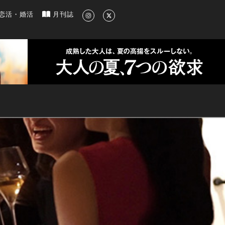
新のグルメ、洗練されたライフスタイル情報
恋活・婚活
月刊誌