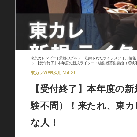
東京カレンダー | 最新のグルメ、洗練されたライフスタイル情報
【受付終了】本年度の新規ライター・編集者募集開始（経験
東カレWEB採用 Vol.21
【受付終了】本年度の新
験不問）！来たれ、東カ
な人！