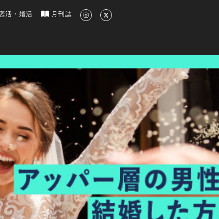
新のグルメ、洗練されたライフスタイル情報
恋活・婚活
月刊誌