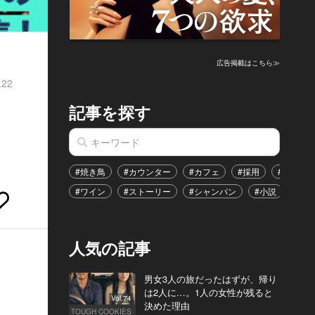
広告掲載はこちら≫
.22
記事を探す
#焼き鳥
#カウンター
#カフェ
#採用
#恋愛
#ワイン
#ストーリー
#シャンパン
#小説
#イ
人気の記事
男女3人の旅だったはずが、帰り
は2人に…。1人の女性が残ると
Vol.74
決めた理由
TOUGH COOKIES