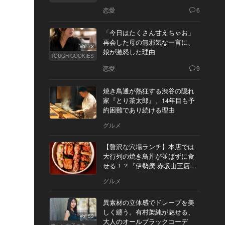
恋愛
6
「今日はたくさん甘えちゃお」
再会した母の無邪気な一言に、
Vol.73
娘が激怒した理由
TOUGH COOKIES
恋愛
9
焼き鳥通が熱狂する渋谷の隠れ
家『とり茶太郎』。14年目も予
約困難であり続ける理由
グルメ
【贅沢な穴場ランチ】本店では
大行列の焼き鳥丼が並ばずに食
せる！？『伊勢廣 赤坂山王店』
へ
グルメ
異素材の立体感でドレープを美
しく纏う。有村架純が魅せる、
Vol.53
大人のオールブラックコーデ