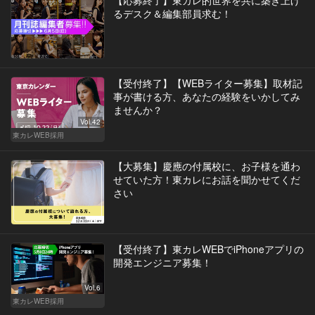
【応募終了】東カレ的世界を共に築き上げ
るデスク＆編集部員求む！
【受付終了】【WEBライター募集】取材記
事が書ける方、あなたの経験をいかしてみ
ませんか？
Vol.42
東カレWEB採用
【大募集】慶應の付属校に、お子様を通わ
せていた方！東カレにお話を聞かせてくだ
さい
【受付終了】東カレWEBでiPhoneアプリの
開発エンジニア募集！
Vol.6
東カレWEB採用