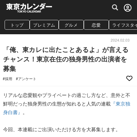
グルメ情報・プレミアムレストラン予約サイト
トップ
プレミアム
グルメ
恋愛
ライフスタ
2024.02.03
「俺、東カレに出たことあるよ」が言える
チャンス！東京在住の独身男性の出演者を
募集
#採用
#アンケート
リアルな恋愛観やプライベートの過ごし方など、意外と不
鮮明だった独身男性の生態が知れると人気の連載
『東京独
身白書』
。
今回、本連載にご出演いただける方を大募集します。