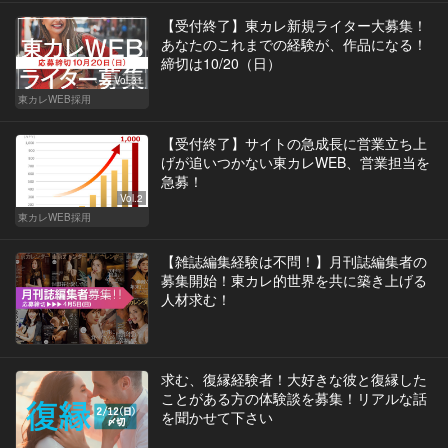
【受付終了】東カレ新規ライター大募集！
あなたのこれまでの経験が、作品になる！
締切は10/20（日）
Vol.31
東カレWEB採用
【受付終了】サイトの急成長に営業立ち上
げが追いつかない東カレWEB、営業担当を
急募！
Vol.2
東カレWEB採用
【雑誌編集経験は不問！】月刊誌編集者の
募集開始！東カレ的世界を共に築き上げる
人材求む！
求む、復縁経験者！大好きな彼と復縁した
ことがある方の体験談を募集！リアルな話
を聞かせて下さい