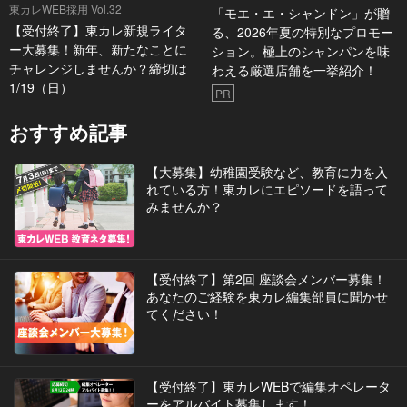
東カレWEB採用 Vol.32
「モエ・エ・シャンドン」が贈
【受付終了】東カレ新規ライタ
る、2026年夏の特別なプロモー
ー大募集！新年、新たなことに
ション。極上のシャンパンを味
チャレンジしませんか？締切は
わえる厳選店舗を一挙紹介！
1/19（日）
PR
おすすめ記事
【大募集】幼稚園受験など、教育に力を入
れている方！東カレにエピソードを語って
みませんか？
【受付終了】第2回 座談会メンバー募集！
あなたのご経験を東カレ編集部員に聞かせ
てください！
【受付終了】東カレWEBで編集オペレータ
ーをアルバイト募集します！