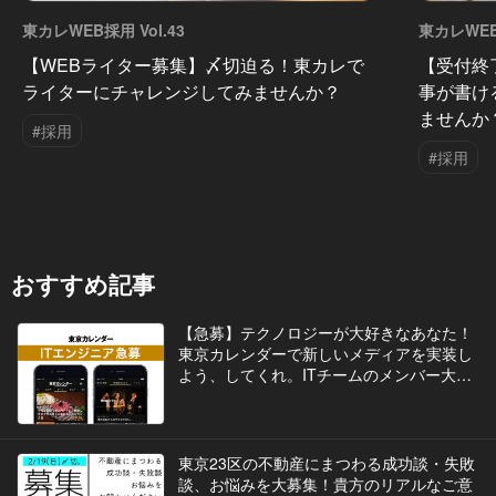
東カレWEB採用 Vol.43
東カレWEB採
【WEBライター募集】〆切迫る！東カレで
【受付終
ライターにチャレンジしてみませんか？
事が書け
ませんか
#採用
#採用
おすすめ記事
【急募】テクノロジーが大好きなあなた！
東京カレンダーで新しいメディアを実装し
よう、してくれ。ITチームのメンバー大募
集！
東京23区の不動産にまつわる成功談・失敗
談、お悩みを大募集！貴方のリアルなご意