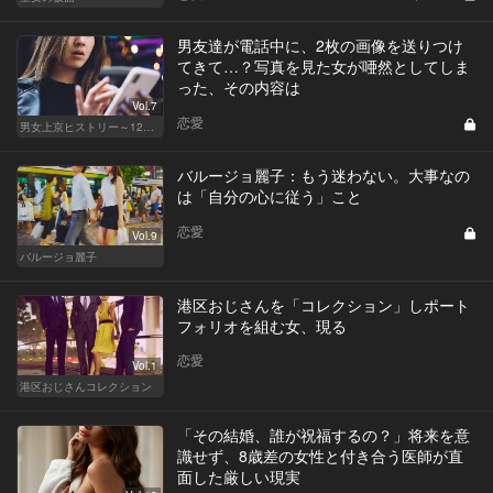
男友達が電話中に、2枚の画像を送りつけ
てきて…？写真を見た女が唖然としてしま
った、その内容は
Vol.7
恋愛
男女上京ヒストリー～12年目の悲哀～
バルージョ麗子：もう迷わない。大事なの
は「自分の心に従う」こと
恋愛
Vol.9
バルージョ麗子
港区おじさんを「コレクション」しポート
フォリオを組む女、現る
恋愛
Vol.1
港区おじさんコレクション
「その結婚、誰が祝福するの？」将来を意
識せず、8歳差の女性と付き合う医師が直
面した厳しい現実