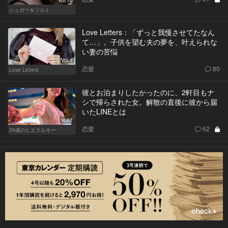
Vol.10
シュガー＆ソルト
Love Letters：「ずっと我慢させてたなん
て…」。子供を望む夫の夢を、叶えられな
い妻の苦悩
Vol.1
恋愛
80
Love Letters
彼とお泊まりしたかったのに、2軒目もナ
シで帰らされた女。解散の直後に彼から届
いたLINEとは
Vol.7
恋愛
62
29歳のヒエラルキー