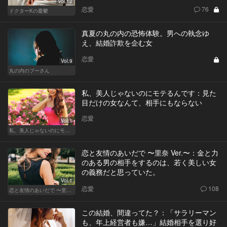
Vol.12
恋愛
76
ドクターKの憂鬱
真夏の丸の内の恐怖体験。男への執念ゆ
え、結婚詐欺を企む女
恋愛
Vol.9
丸の内のプーさん
私、美人じゃないのにモテるんです：見た
目だけの女なんて、相手にもならない
恋愛
Vol.1
私、美人じゃないのにモテるんです。
恋と友情のあいだで 〜里奈 Ver.〜：金と力
のある男の相手をするのは、若く美しい女
の義務だと思っていた。
Vol.1
恋愛
108
恋と友情のあいだで 〜里奈 Ver.〜
この結婚、間違ってた？：「サラリーマン
も、年上経営者も嫌…」結婚相手を選り好