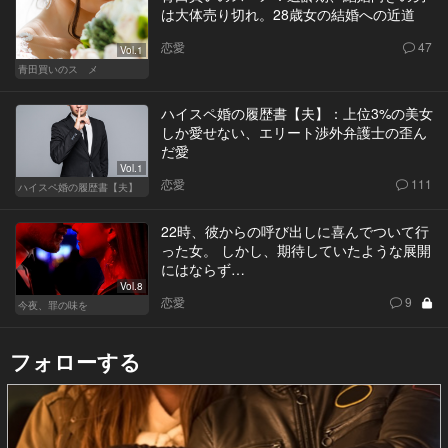
は大体売り切れ。28歳女の結婚への近道
恋愛
47
Vol.1
青田買いのスゝメ
ハイスペ婚の履歴書【夫】：上位3%の美女
しか愛せない、エリート渉外弁護士の歪ん
だ愛
Vol.1
恋愛
111
ハイスペ婚の履歴書【夫】
22時、彼からの呼び出しに喜んでついて行
った女。 しかし、期待していたような展開
にはならず…
Vol.8
恋愛
9
今夜、罪の味を
フォローする