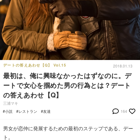
デートの答えあわせ【Q】 Vol.15
2018.01.13
最初は、俺に興味なかったはずなのに。デ
ートで女心を掴めた男の行為とは？デート
の答えあわせ【Q】
三浦マキ
#小説
#レストラン
#友達
164
男女が恋仲に発展するための最初のステップである、デー
ト。