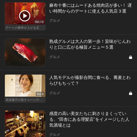
麻布十番にはムードある焼肉店が多い！ 遅
い時間からのデートに使える人気店３選
グルメ
Vol.13
デートの勝率が上がる店
熟成グルメは大人の第一歩！旨味がじんわ
りと口に広がる極旨メニュー５選
グルメ
人気モデルが撮影合間に食べる、蕎麦とわ
らびもちって？
グルメ
Vol.9
高垣麗子の美チャージディナー
感度の高い美女たちに刺さりまくってい
る、“田舎にある理髪店”をイメージした人
気酒場とは
グルメ