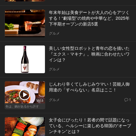
年末年始は美食デートが大人の心をアツく
する！“劇場型”の焼肉や中華など、2025年
下半期オープンの新店5選
グルメ
美しい女性型ロボットと青年の恋を描いた
『エクス・マキナ』。映画に合わせたいワ
インは？
グルメ
じんわり辛くてしみじみウマい！芸能人御
用達の「すべらない」名店はここ！
グルメ
1
Vol.5
冬は、鍋があるから許す
女子会にぴったり！若者の間で話題になっ
ている、ヘルシーに楽しめる韓国の“オーブ
ンチキン”とは？