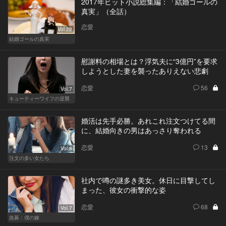
2017年ヒット小説総集編：「結婚ゴールの
真実」（全話）
恋愛
Vol.22
結婚ゴールの真実
慰謝料の相場とは？浮気夫に“3億円”を要求
しようとした妻を襲ったありえない悲劇
恋愛
56
Vol.7
キューティーワイフの逆襲
婚活は先手必勝。あれこれ注文つけてる間
に、結婚向きの男はあっさり奪われる
恋愛
13
Vol.8
注文の多い女たち
社内で噂の謎多き美女。休日に目撃してし
まった、彼女の衝撃的な姿
恋愛
68
Vol.7
急募：僕の嫁