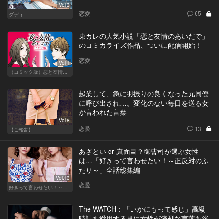
Vol.3
恋愛
65
ダディ
東カレの人気小説「恋と友情のあいだで」
のコミカライズ作品、ついに配信開始！
恋愛
Vol.1
（コミック版）恋と友情のあいだで
起業して、急に羽振りの良くなった元同僚
に呼び出され…。変化のない毎日を送る女
が言われた言葉
Vol.8
恋愛
13
【ご報告】
あざとい or 真面目？御曹司が選ぶ女性
は…「好きって言わせたい！～正反対のふ
たり～」全話総集編
Vol.13
恋愛
好きって言わせたい！～正反対のふたり～
The WATCH：「いかにもって感じ」高級
時計を愛用する男に女性が痛烈な言葉を浴