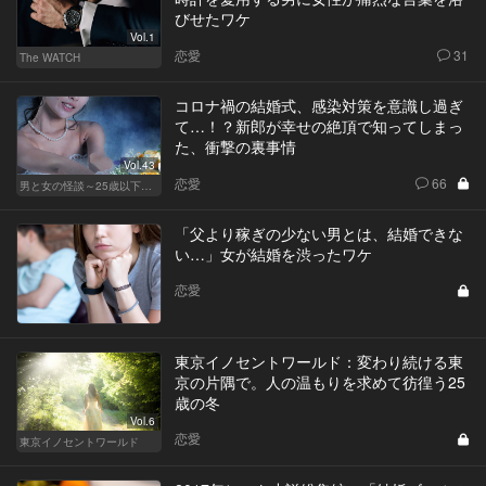
びせたワケ
Vol.1
恋愛
31
The WATCH
コロナ禍の結婚式、感染対策を意識し過ぎ
て…！？新郎が幸せの絶頂で知ってしまっ
た、衝撃の裏事情
Vol.43
恋愛
66
男と女の怪談～25歳以下閲覧禁止～
「父より稼ぎの少ない男とは、結婚できな
い…」女が結婚を渋ったワケ
恋愛
東京イノセントワールド：変わり続ける東
京の片隅で。人の温もりを求めて彷徨う25
歳の冬
Vol.6
恋愛
東京イノセントワールド