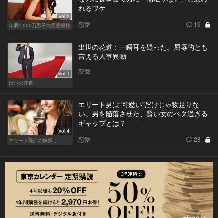
れるワケ
Vol.2
恋愛
19
年収4,000万男子の恋愛事情
出世の花道：一瞬耳を疑った。屈辱的とも
言える人事異動
恋愛
Vol.1
出世の花道
エリート男は“可愛い”だけじゃ物足りな
い。男を陥落させた、賢い女のベタ過ぎる
ギャップとは？
Vol.4
恋愛
28
エリート亮介の嫁探し