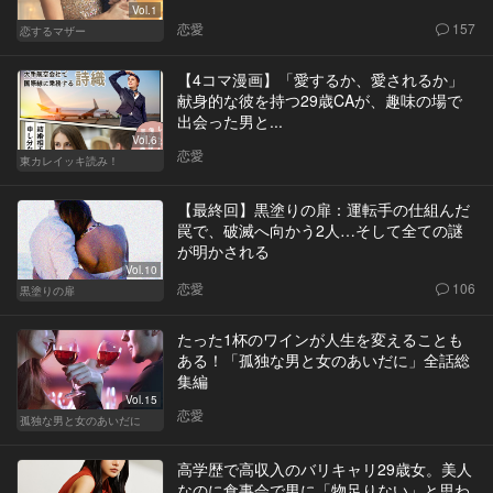
Vol.1
恋愛
157
恋するマザー
【4コマ漫画】「愛するか、愛されるか」
献身的な彼を持つ29歳CAが、趣味の場で
出会った男と...
Vol.6
恋愛
東カレイッキ読み！
【最終回】黒塗りの扉：運転手の仕組んだ
罠で、破滅へ向かう2人…そして全ての謎
が明かされる
Vol.10
恋愛
106
黒塗りの扉
たった1杯のワインが人生を変えることも
ある！「孤独な男と女のあいだに」全話総
集編
Vol.15
恋愛
孤独な男と女のあいだに
高学歴で高収入のバリキャリ29歳女。美人
なのに食事会で男に「物足りない」と思わ