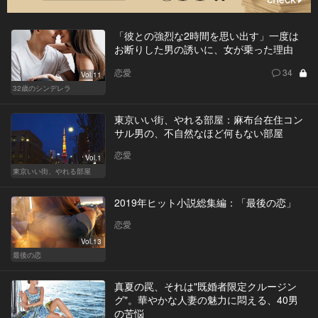
「彼との強烈な2時間を思い出す」一度は
お断りした男の誘いに、女が乗った理由
恋愛
34
Vol.11
32歳のシンデレラ
東京いい街、やれる部屋：麻布台在住コン
サル男の、不自然なほど何もない部屋
恋愛
Vol.1
東京いい街、やれる部屋
2019年ヒット小説総集編：「最後の恋」
恋愛
Vol.13
最後の恋
真夏の罠、それは"既婚者限定クルージン
グ"。華やかな人妻の魅力に悶える、40男
の苦悩