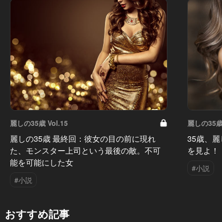
麗しの35歳 Vol.15
麗しの35歳 
麗しの35歳 最終回：彼女の目の前に現れ
35歳、
た、モンスター上司という最後の敵。不可
を見よ！
能を可能にした女
#小説
#小説
おすすめ記事