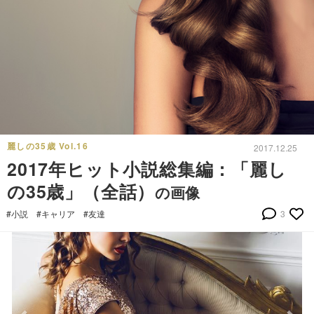
麗しの35歳 Vol.16
2017.12.25
2017年ヒット小説総集編：「麗し
の35歳」（全話）
の画像
#小説
#キャリア
#友達
3