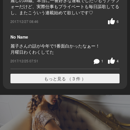
麗しの35歳、本当に一番好きな連載でした♡もうアラフ
ォーだけど、実際仕事もプライベートも毎日謳歌してる
し、またこういう連載始めて欲しいです♡
2017/12/27 08:46
6
No Name
麗子さんの話が今年で1番面白かったなぁー！
月曜日わくわくしてた
2017/12/25 07:51
1
4
もっと見る （ 3 件 ）