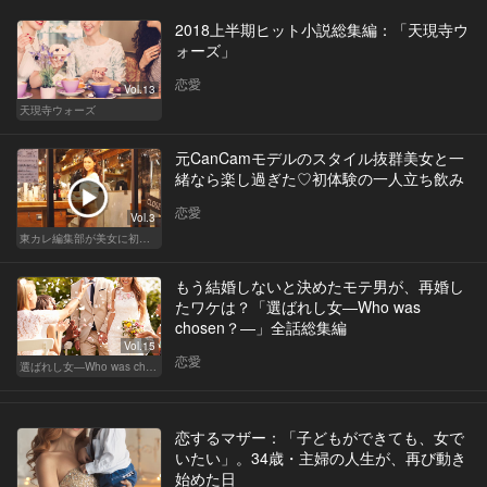
2018上半期ヒット小説総集編：「天現寺ウ
ォーズ」
恋愛
Vol.13
天現寺ウォーズ
元CanCamモデルのスタイル抜群美女と一
緒なら楽し過ぎた♡初体験の一人立ち飲み
恋愛
Vol.3
東カレ編集部が美女に初体験させてみた
もう結婚しないと決めたモテ男が、再婚し
たワケは？「選ばれし女―Who was
chosen？―」全話総集編
Vol.15
恋愛
選ばれし女―Who was chosen？―
恋するマザー：「子どもができても、女で
いたい」。34歳・主婦の人生が、再び動き
始めた日