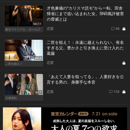
才色兼備の"カリスマ読モ"から一転、田舎
帰省にまで追い込まれた女。SNS風評被害
の脅威とは
Vol.11
恋愛
46
東京マテリアル・ガールズ
二世を狙え！：永遠に越えられない、有名
すぎる父。豊かさと引き換えに受け入れた
葛藤
Vol.4
恋愛
二世を狙え！
「あえて人妻を狙ってる」。人妻好きを公
言する男の、身勝手な本音
恋愛
134
Vol.7
立場逆転