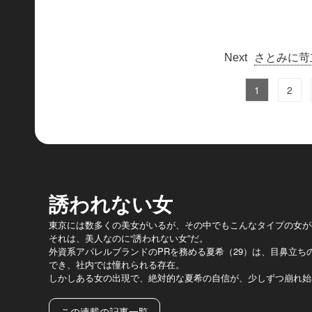
さとみに苛
1
2
誘われない女
東京には数多くの美女がいるが、その中でもこんなタイプの女が
それは、美人なのに“誘われない女”だ。
外資系アパレルブランドのPRを務める夏希（29）は、目鼻立ち
でき、社内では憧れられる存在。
しかしある女の出現で、絶対的な夏希の自信が、少しずつ崩れ始
この連載の記事一覧