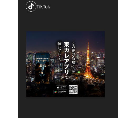
TikTok