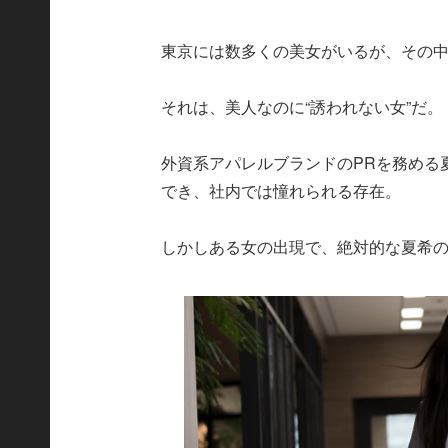
東京には数多くの美女がいるが、その
それは、美人なのに“誘われない女”だ。
外資系アパレルブランドのPRを務める
でき、社内では憧れられる存在。
しかしある女の出現で、絶対的な夏希