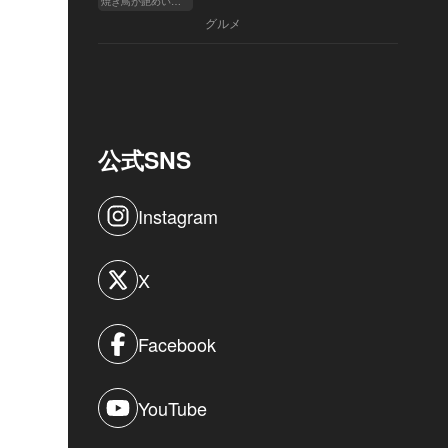
焼き鳥が艶めいてきた
へ
グルメ
公式SNS
Instagram
X
Facebook
YouTube