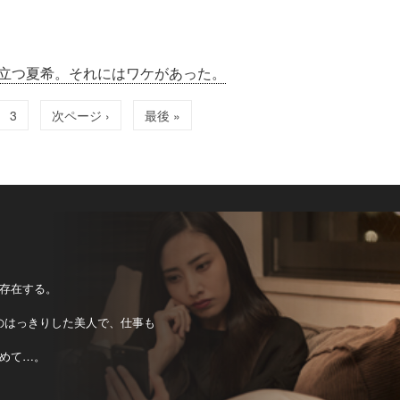
立つ夏希。それにはワケがあった。
3
次ページ ›
最後 »
存在する。
のはっきりした美人で、仕事も
めて…。