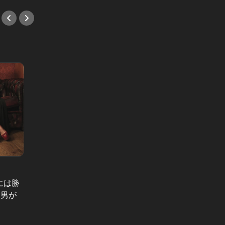
【大ヒット御礼】煮沸 第二章 Vol.3
代理店女子
には勝
記憶無き罪。愛する存在を自ら葬
代理店
テ男が
り、少年は羽化する。
から営
礼
る、“
#小説
#小説