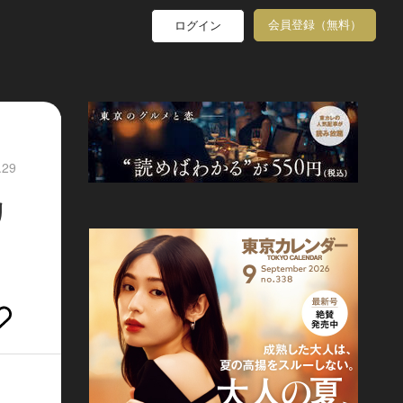
会員登録（無料）
ログイン
.29
リ