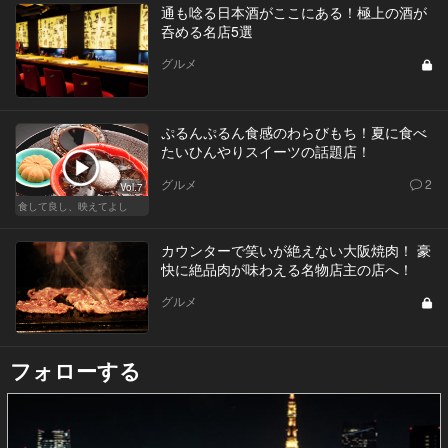
通も唸る日本酒がここにある！極上の酒が
呑める名店5選
グルメ
ぷるんぷるん食感のわらびもち！夏に食べ
たいひんやりスイーツの話題店！
グルメ
2
Vol.7
食して良し、映えてよし
カウンターで笑いが絶えない大阪焼肉！ 豪
快に絶品肉が味わえる名物店主の店へ！
グルメ
フォローする