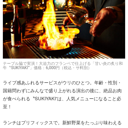
テーブル脇で実演！大迫力のフランベで仕上げる「甘い炎の炙り和
牛〝SUKIYAKI”」価格：6,000円（税込・サ料別）
ライブ感あふれるサービスがウリのひとつ。年齢・性別・
国籍問わずにみんなで盛り上がれる演出の後に、絶品お肉
が食べられる〝SUKIYAKI”は、人気メニューになること必
至！
ランチはプリフィックスで。新鮮野菜をたっぷり味わえる