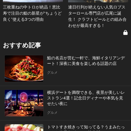
三枚重ねの中トロが絶品！恵比
連日行列が絶えない人気ロブス
寿で注目の鮨の新星が“ちょうど
ターロール専門店が広尾に誕
良く”使える3つの理由
生！ クラフトビールとの組み合
わせが最高すぎる！
おすすめ記事
鮨の名店が営む一軒で、海鮮イタリアンデ
ート！深夜に美食を楽しめる話題の店
グルメ
横浜デートを満喫できる、夜景が美しいレ
ストラン4選！記念日ディナーや本気を見
せたい夜に
グルメ
トマトすき焼きって知ってる？うまみたっ