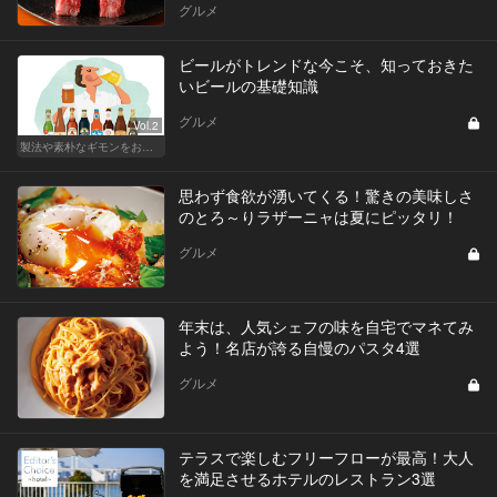
グルメ
ビールがトレンドな今こそ、知っておきた
いビールの基礎知識
グルメ
Vol.2
製法や素朴なギモンをおさらい！ ビールの基礎知識
思わず食欲が湧いてくる！驚きの美味しさ
のとろ～りラザーニャは夏にピッタリ！
グルメ
年末は、人気シェフの味を自宅でマネてみ
よう！名店が誇る自慢のパスタ4選
グルメ
テラスで楽しむフリーフローが最高！大人
を満足させるホテルのレストラン3選