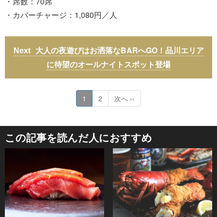
・席数：70席
・カバーチャージ：1,080円／人
大人の夜遊びはお洒落なBARへGO！品川エリア
に待望のオールナイトスポット登場
1
2
次へ ››
この記事を読んだ人におすすめ