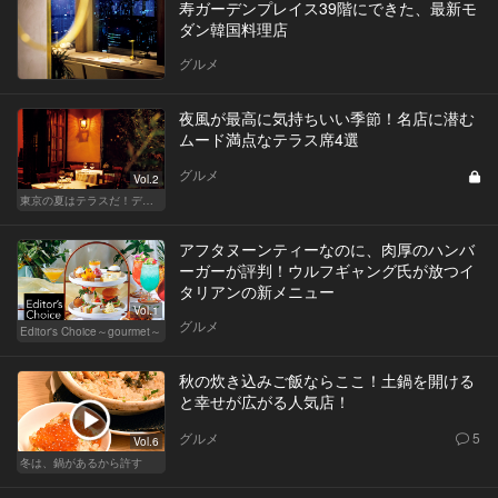
寿ガーデンプレイス39階にできた、最新モ
ダン韓国料理店
グルメ
夜風が最高に気持ちいい季節！名店に潜む
ムード満点なテラス席4選
グルメ
Vol.2
東京の夏はテラスだ！デートも女子会も盛り上がること間違いなし！
アフタヌーンティーなのに、肉厚のハンバ
ーガーが評判！ウルフギャング氏が放つイ
タリアンの新メニュー
Vol.1
グルメ
Editor's Choice～gourmet～
秋の炊き込みご飯ならここ！土鍋を開ける
と幸せが広がる人気店！
グルメ
5
Vol.6
冬は、鍋があるから許す