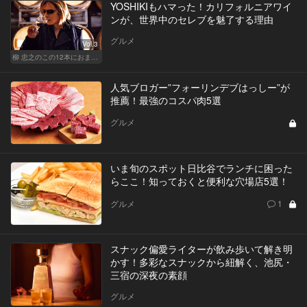
YOSHIKIもハマった！カリフォルニアワイ
ンが、世界中のセレブを魅了する理由
グルメ
Vol.3
柳 忠之のこの12本におまかせ
人気ブロガー”フォーリンデブはっしー”が
推薦！最強のコスパ肉5選
グルメ
いま旬のスポット日比谷でランチに困った
らここ！知っておくと便利な穴場店5選！
グルメ
1
スナック偏愛ライターが飲み歩いて解き明
かす！多彩なスナックから紐解く、池尻・
三宿の深夜の素顔
グルメ