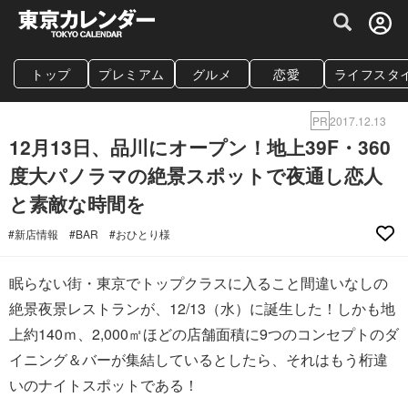
グルメ情報・プレミアムレストラン予約サイト
トップ
プレミアム
グルメ
恋愛
ライフスタ
PR
2017.12.13
12月13日、品川にオープン！地上39F・360
度大パノラマの絶景スポットで夜通し恋人
と素敵な時間を
#新店情報
#BAR
#おひとり様
眠らない街・東京でトップクラスに入ること間違いなしの
絶景夜景レストランが、12/13（水）に誕生した！しかも地
上約140ｍ、2,000㎡ほどの店舗面積に9つのコンセプトのダ
イニング＆バーが集結しているとしたら、それはもう桁違
いのナイトスポットである！