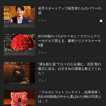
若手スタートアップ経営者たちのパワーの
源
グルメ
Vol.1
あの「スタートアップ」経営者のここぞのチカラ飯 Vol.2
約100個のバラがケーキに！ラグジュアリ
ーホテルで買える、豪華クリスマスケーキ
5選
Vol.1
グルメ
大人たちのクリスマス
“酒を飲む姿”で人々の心を掴む、吉田 類の
魅力に迫る。おすすめの酒場も教えてくれ
た！
グルメ
「グルカレフォトコンテスト」結果発表！
約2,600投稿の中から選ばれた8枚の写真と
は…？