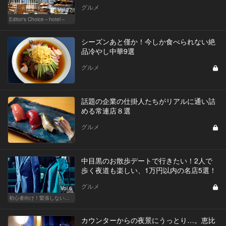
グルメ
Vol.27
Editor's Choice～hotel～
シーズンあと僅か！今しか食べられない絶
品冷やし中華9選
グルメ
話題の企業の仕掛人たちがリアルに通い詰
める常連店８選
グルメ
中目黒のお散歩デートで行きたい！2人で
歩く夜道も楽しい、1万円以内の名店5選！
グルメ
Vol.6
初心者向け！緊張しない東京デートプラン
カウンターからの夜景にうっとり…。恵比