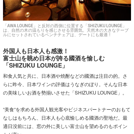
「AWA LOUNGE」と反対の西側に位置する「SHIZUKU LOUNGE」
は、自然の木の温もりを感じさせる雰囲気。天然木の大きなテーブ
ルにセットされているベンチチェアは、デートにも最適！
外国人も日本人も感激！
富士山を眺め日本が誇る國酒を愉しむ
「SHIZUKU LOUNGE」
和食人気と共に、日本酒や焼酎などの國酒は注目の的。さ
らに昨今、日本ワインの評価はうなぎのぼり。そんな日本
の美味しいお酒を勢揃いさせた「SHIZUKU LOUNGE」。
”美食”を求める外国人観光客やビジネスパートナーのおもて
なしはもちろん、日本人も心底愉しめる國酒の聖地だ。最
適日没前には、窓の外に美しい富士山を望めるのもポイン