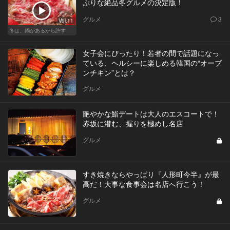
ぷりな絶品冬グルメの決定版！
グルメ
3
Vol.11
冬は、鍋があるから許す
女子会にぴったり！若者の間で話題になっ
ている、ヘルシーに楽しめる韓国の“オーブ
ンチキン”とは？
グルメ
艶やかな鮨デートは大人のエスコートで！
赤坂に潜む、握りを極めし名店
グルメ
すき焼きならやっぱり『人形町今半』が最
高だ！大事な食事会は名店へ行こう！
グルメ