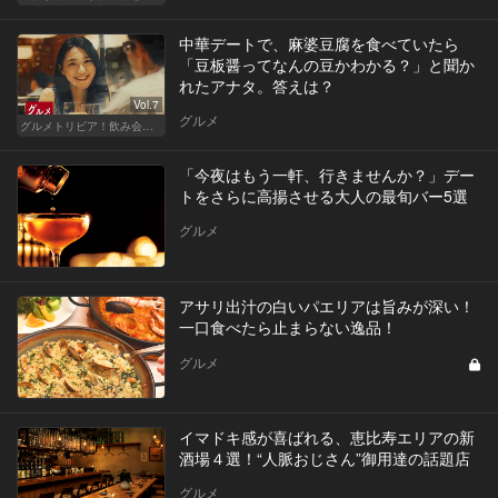
中華デートで、麻婆豆腐を食べていたら
「豆板醤ってなんの豆かわかる？」と聞か
れたアナタ。答えは？
Vol.7
グルメ
グルメトリビア！飲み会やデートで会話のネタになるQ＆A
「今夜はもう一軒、行きませんか？」デー
トをさらに高揚させる大人の最旬バー5選
グルメ
アサリ出汁の白いパエリアは旨みが深い！
一口食べたら止まらない逸品！
グルメ
イマドキ感が喜ばれる、恵比寿エリアの新
酒場４選！“人脈おじさん”御用達の話題店
グルメ