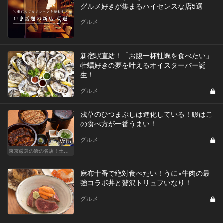
グルメ好きが集まるハイセンスな店5選
グルメ
新宿駅直結！「お腹一杯牡蠣を食べたい」
牡蠣好きの夢を叶えるオイスターバー誕
生！
グルメ
浅草のひつまぶしは進化している！鰻はこ
の食べ方が一番うまい！
グルメ
Vol.5
東京厳選の鰻の名店！土用の丑の日じゃなくても行きたい
麻布十番で絶対食べたい！うに×牛肉の最
強コラボ丼と贅沢トリュフいなり！
グルメ