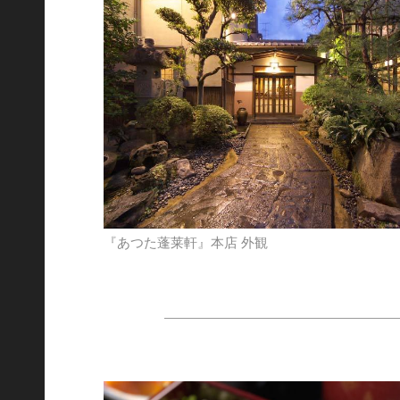
『あつた蓬莱軒』本店 外観