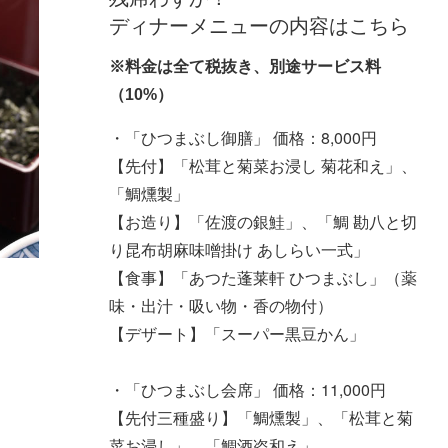
ディナーメニューの内容はこちら
※料金は全て税抜き、別途サービス料
（10%）
・「ひつまぶし御膳」 価格：8,000円
【先付】「松茸と菊菜お浸し 菊花和え」、
「鯛燻製」
【お造り】「佐渡の銀鮭」、「鯛 勘八と切
り昆布胡麻味噌掛け あしらい一式」
【食事】「あつた蓬莱軒 ひつまぶし」（薬
味・出汁・吸い物・香の物付）
【デザート】「スーパー黒豆かん」
・「ひつまぶし会席」 価格：11,000円
【先付三種盛り】「鯛燻製」、「松茸と菊
菜お浸し」、「鯛酒盗和え」