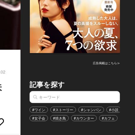
広告掲載はこちら≫
.02
記事を探す
味
#ワイン
#ストーリー
#シャンパン
#小説
#家
#女子会
#焼き鳥
#カウンター
#カフェ
#イベ