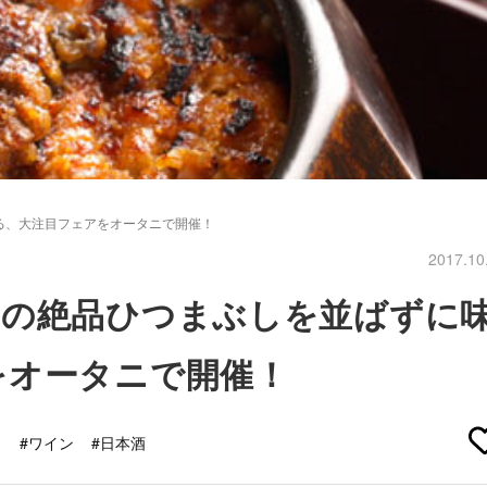
る、大注目フェアをオータニで開催！
2017.10
列の絶品ひつまぶしを並ばずに
をオータニで開催！
ト
#ワイン
#日本酒