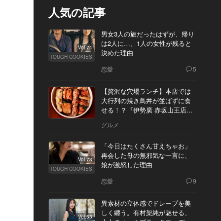
人気の記事
男女3人の旅だったはずが、帰り
は2人に…。1人の女性が残ると
Vol.74
決めた理由
TOUGH COOKIES
恋愛
5
【贅沢な穴場ランチ】本店では
大行列の焼き鳥丼が並ばずに食
せる！？『伊勢廣 赤坂山王店』
へ
グルメ
「今日はたくさん甘えちゃお」
再会した母の無邪気な一言に、
Vol.73
娘が激怒した理由
TOUGH COOKIES
恋愛
9
異素材の立体感でドレープを美
しく纏う。有村架純が魅せる、
Vol.53