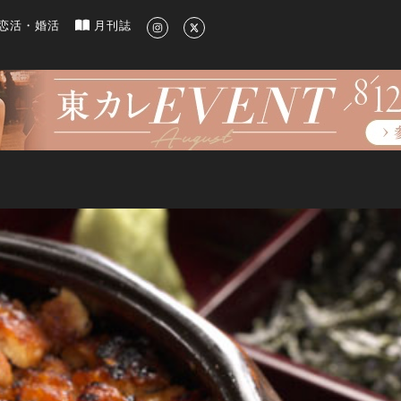
新のグルメ、洗練されたライフスタイル情報
恋活・婚活
月刊誌