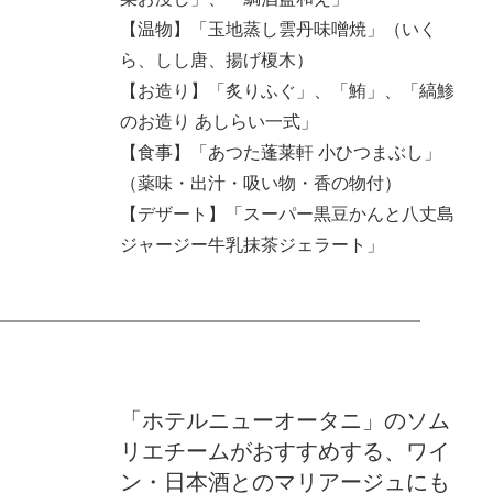
【温物】「玉地蒸し雲丹味噌焼」（いく
ら、しし唐、揚げ榎木）
【お造り】「炙りふぐ」、「鮪」、「縞鯵
のお造り あしらい一式」
【食事】「あつた蓬莱軒 小ひつまぶし」
（薬味・出汁・吸い物・香の物付）
【デザート】「スーパー黒豆かんと八丈島
ジャージー牛乳抹茶ジェラート」
「ホテルニューオータニ」のソム
リエチームがおすすめする、ワイ
ン・日本酒とのマリアージュにも