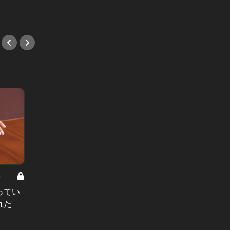
#和食
8
男と女の答えあわせ【A】 Vol.308
ってい
結婚願望ゼロだった27歳男性が、交
れた
際2年で突然プロポーズ。彼の心が
変わった“理由”とは