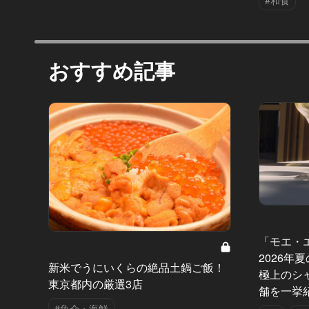
#和食
おすすめ記事
「モエ・
2026年
新米でうにいくらの絶品土鍋ご飯！
極上のシ
東京都内の厳選3店
舗を一挙
#魚介・海鮮