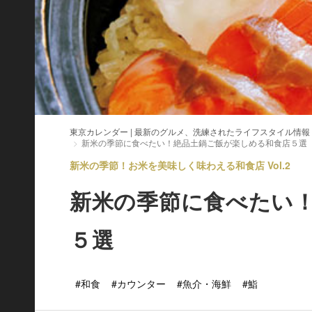
東京カレンダー | 最新のグルメ、洗練されたライフスタイル情報
新米の季節に食べたい！絶品土鍋ご飯が楽しめる和食店５選
新米の季節！お米を美味しく味わえる和食店 Vol.2
新米の季節に食べたい
５選
#和食
#カウンター
#魚介・海鮮
#鮨