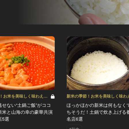
！お米を美味しく味わえる
新米の季節！お米を美味しく味わ
5
和食店 Vol.4
逃せない“土鍋ご飯”がココ
ほっかほかの新米は何もなく
新米と山海の幸の豪華共演
ちそうだ！土鍋で炊き上げる
店5選
名店6選