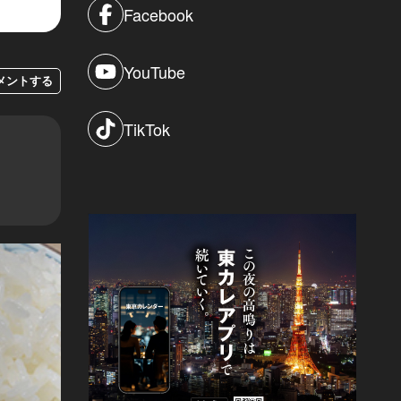
Facebook
YouTube
メントする
TikTok