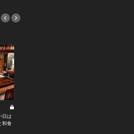
#魚介・海鮮
#和食
大人が楽しめる渋谷案内 Vol.13
超濃厚
い日は
渋谷でムードたっぷりの和食デート
ばれる
と和食
なら円山町へ！しっぽりできる名店
4選
#スイ