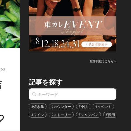
広告掲載はこちら≫
.23
記事を探す
店
#焼き鳥
#カウンター
#小説
#イベント
#港区
#ワイン
#ストーリー
#シャンパン
#採用
#恋