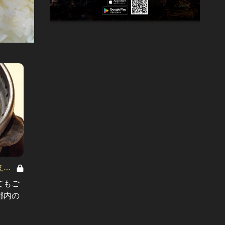
える
新米の季節！お米を美味しく味わえる
新米の
和食店 Vol.3
和食店 Vo
てもご
炊きたての新米をゴージャスに堪能
新米が
都内の
したい！いくらたっぷり絶品ごはん
いた美
5選
だ！