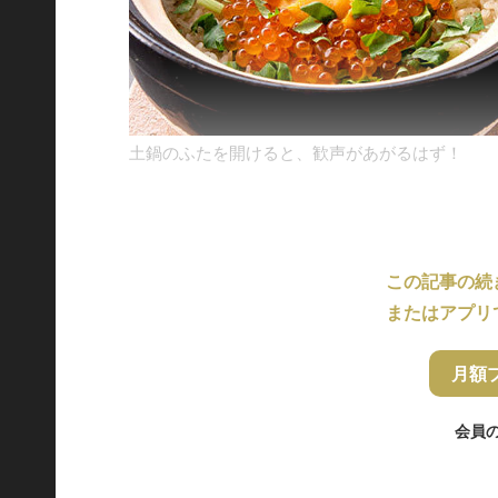
土鍋のふたを開けると、歓声があがるはず！
この記事の続
またはアプリ
月額
会員