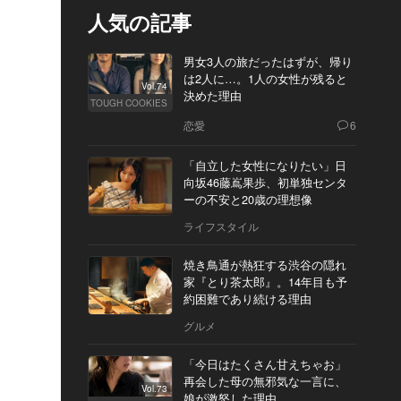
人気の記事
男女3人の旅だったはずが、帰り
は2人に…。1人の女性が残ると
Vol.74
決めた理由
TOUGH COOKIES
恋愛
6
「自立した女性になりたい」日
向坂46藤嶌果歩、初単独センタ
ーの不安と20歳の理想像
ライフスタイル
焼き鳥通が熱狂する渋谷の隠れ
家『とり茶太郎』。14年目も予
約困難であり続ける理由
グルメ
「今日はたくさん甘えちゃお」
再会した母の無邪気な一言に、
Vol.73
娘が激怒した理由