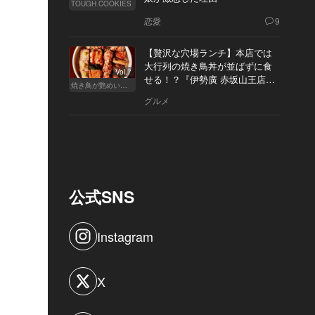
TOUGH COOKIES
恋愛
9
【贅沢な穴場ランチ】本店では
大行列の焼き鳥丼が並ばずに食
Vol.7
せる！？『伊勢廣 赤坂山王店』
焼き鳥が艶めいてきた
へ
グルメ
公式SNS
Instagram
X