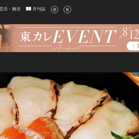
新のグルメ、洗練されたライフスタイル情報
恋活・婚活
月刊誌