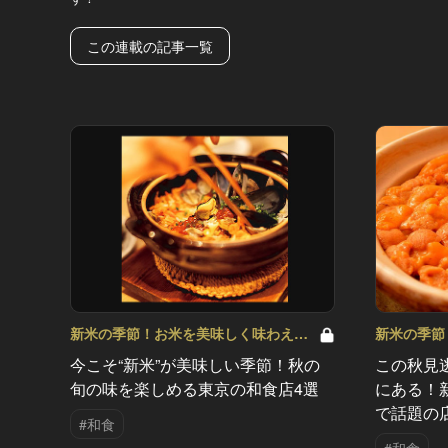
この連載の記事一覧
新米の季節！お米を美味しく味わえる
新米の季節
和食店 Vol.6
和食店 Vol.
今こそ“新米”が美味しい季節！秋の
この秋見
旬の味を楽しめる東京の和食店4選
にある！
で話題の
#和食