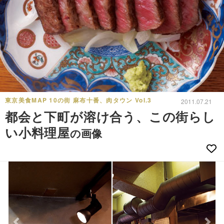
東京美食MAP 10の街 麻布十番、肉タウン Vol.3
2011.07.21
都会と下町が溶け合う、この街らし
い小料理屋
の画像