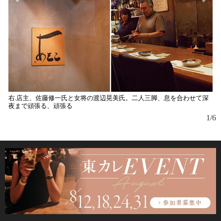
右.店主、佐藤修一氏と女将の渡辺晃美氏。二人三脚、息を合わせて深
前
夜まで頑張る、頑張る
シ
1/6