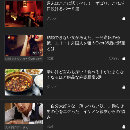
週末はここに誘うべし！ ずばり、これが
口説けるバー９選
グルメ
結婚できない女が考えた、一発逆転の秘
策。エリート外国人を狙うOver35歳の野望
とは
Vol.10
恋愛
293
結婚できない女〜Over 35〜
辛いけど旨みも深い！食べる手が止まらな
くなるほど絶品な麻婆豆腐5選
グルメ
「自分大好きな、薄っぺらい奴。」拗らせ
男の心をエグった、イケメン親友からの“憐
み”
Vol.6
恋愛
丸の内のプーさん