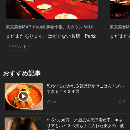
東京美食MAP 10の街 麻布十番、肉タウン Vol.8
東京美食MA
まだまだあります、はずせない名店 Part2
まだまだ
#イベント
おすすめ記事
思わず心ひかれる贅沢卵かけごはん！ズル
すぎるＴＫＧ４選
グルメ
1
年収1,000万、31歳広告代理店女子。キャ
リアもハイスペ夫も手に入れた美女の、波