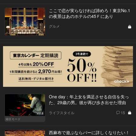
ここで恋が実らなければ諦めろ！東京No.1
の夜景はあのホテルの45Ｆにあり
グルメ
One day：年上女を満足させる自信を失っ
た、29歳の男。彼が再び歩き出せた理由
ライフスタイル
15
Vol.8
港区モード
西麻布で遊ぶならバーに詳しくなりたい！