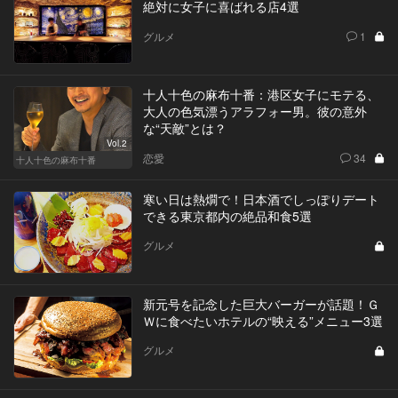
絶対に女子に喜ばれる店4選
グルメ
1
十人十色の麻布十番：港区女子にモテる、
大人の色気漂うアラフォー男。彼の意外
な“天敵”とは？
Vol.2
恋愛
34
十人十色の麻布十番
寒い日は熱燗で！日本酒でしっぽりデート
できる東京都内の絶品和食5選
グルメ
新元号を記念した巨大バーガーが話題！Ｇ
Ｗに食べたいホテルの“映える”メニュー3選
グルメ