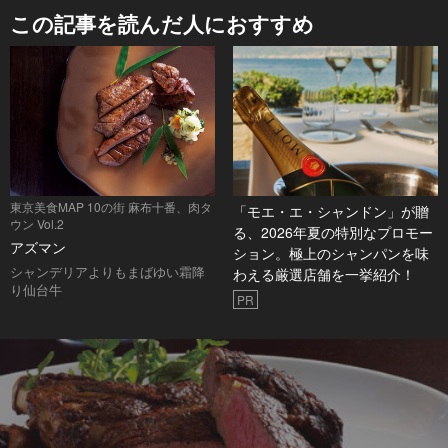
この記事を読んだ人におすすめ
東京美食MAP 10の街 麻布十番、肉タ
「モエ・エ・シャンドン」が贈
ウン Vol.2
る、2026年夏の特別なプロモー
アズマン
ション。極上のシャンパンを味
シャンデリアよりもまばゆい霜降
わえる厳選店舗を一挙紹介！
り仙台牛
PR