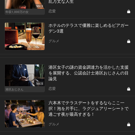
乱万丈な人生
Vol.3
恋愛
年収1,000万の女
ホテルのテラスで優雅に楽しめるビアガー
デン3選
グルメ
港区女子の謎の資金調達力を活かした支援
を展開する、公認会計士港区おじさんの目
論見
Vol.5
恋愛
港区おじさん
六本木でテラスデートをするならここ一
択！泡を片手に、ラグジュアリーシートで
過ごす夜が最高すぎる！
グルメ