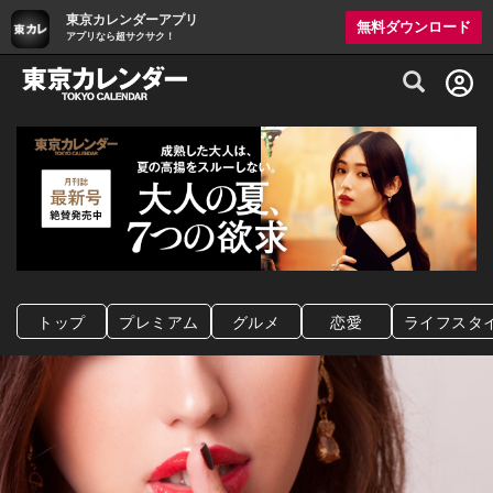
東京カレンダーアプリ
無料ダウンロード
アプリなら超サクサク！
グルメ情報・プレミアムレストラン予約サイト
トップ
プレミアム
グルメ
恋愛
ライフスタ