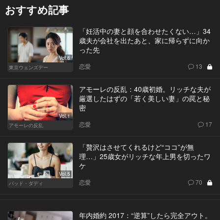
おすすめ記事
「妊活中の妻と顔を合わせたくない…」34
歳夫が会社を出たあと、家に帰らずに向か
った先
Vol.6
恋愛
13
東京ウェンズデー
アモーレの反乱：40歳初婚。リッチな夫が
厳選したはずの「若く美しい妻」の罠と秘
密
Vol.1
恋愛
17
アモーレの反乱
「贅沢はさせてくれるけど“ココ”が無
理…」25歳女がリッチな年上男を切ったワ
ケ
Vol.5
恋愛
70
バッド・ダディ
年内婚約 2017：“逆算”したら完全アウト。