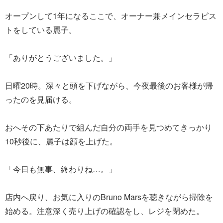
オープンして1年になるここで、オーナー兼メインセラピス
トをしている麗子。
「ありがとうございました。」
日曜20時。深々と頭を下げながら、今夜最後のお客様が帰
ったのを見届ける。
おへその下あたりで組んだ自分の両手を見つめてきっかり
10秒後に、麗子は顔を上げた。
「今日も無事、終わりね…。」
店内へ戻り、お気に入りのBruno Marsを聴きながら掃除を
始める。注意深く売り上げの確認をし、レジを閉めた。