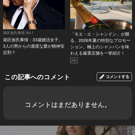
港区仮氏事情 Vol.1
「モエ・エ・シャンドン」が贈
港区仮氏事情：33歳婚活女子。
る、2026年夏の特別なプロモー
3人の男からの適度な愛が精神安
ション。極上のシャンパンを味
定剤？
わえる厳選店舗を一挙紹介！
PR
この記事へのコメント
コメントする
コメントはまだありません。