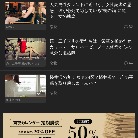
人気男性タレントに近づく、女性記者の思
惑。彼が必死で隠している“裏の顔”に迫
る、女の執念
Vol.6
恋愛
32
Who？
続・二子玉川の妻たちは：栄華を極めた元
カリスマ・サロネーゼ。ブーム終焉からの
意外な復活劇
Vol.1
恋愛
44
続・二子玉川の妻たちは
軽井沢の冬： 東京24区？軽井沢で、心の平
穏を取り戻しませんか？
恋愛
Vol.1
軽井沢の冬