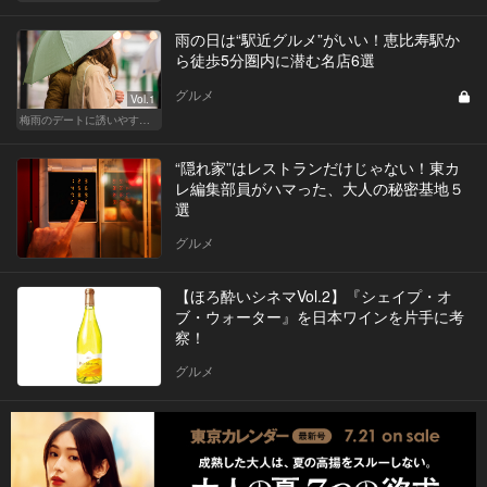
雨の日は“駅近グルメ”がいい！恵比寿駅か
ら徒歩5分圏内に潜む名店6選
グルメ
Vol.1
梅雨のデートに誘いやすい！駅から近い人気レストラン
“隠れ家”はレストランだけじゃない！東カ
レ編集部員がハマった、大人の秘密基地５
選
グルメ
【ほろ酔いシネマVol.2】『シェイプ・オ
ブ・ウォーター』を日本ワインを片手に考
察！
グルメ