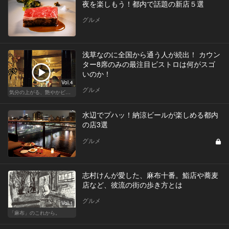
夜を楽しもう！都内で話題の新店５選
グルメ
浅草なのに全国から通う人が続出！ カウン
ター8席のみの最注目ビストロは何がスゴ
いのか！
Vol.4
グルメ
気分の上がる、艶やかビストロ
水辺でプハッ！納涼ビールが楽しめる都内
の店3選
グルメ
志村けんが愛した、麻布十番。鮨店や蕎麦
店など、彼流の街の歩き方とは
グルメ
Vol.1
「麻布」のこれから。