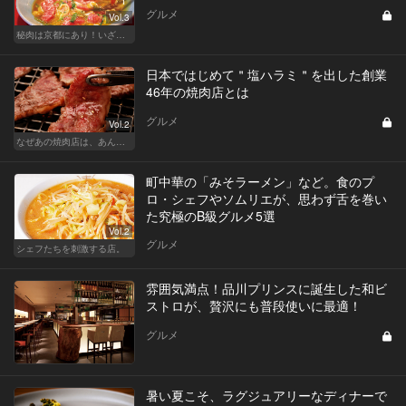
グルメ
Vol.3
秘肉は京都にあり！いざ肉食京都への旅
日本ではじめて＂塩ハラミ＂を出した創業
46年の焼肉店とは
グルメ
Vol.2
なぜあの焼肉店は、あんなに安くて旨いのか？
町中華の「みそラーメン」など。食のプ
ロ・シェフやソムリエが、思わず舌を巻い
た究極のB級グルメ5選
Vol.2
グルメ
シェフたちを刺激する店。
雰囲気満点！品川プリンスに誕生した和ビ
ストロが、贅沢にも普段使いに最適！
グルメ
暑い夏こそ、ラグジュアリーなディナーで