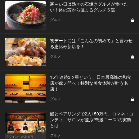
寒～い日は熱々の石焼きグルメが食べた
い！体の芯から温まるグルメ５選
グルメ
初デートには「こんなの初めて」と言わせ
る恵比寿新店を！
グルメ
15年連続3ツ星という、日本最高峰の和食
店が虎ノ門へ！特別な美食体験が叶う名
店！
グルメ
鮨とペアリングで2人150万円。ロマネ・コ
ンティ、サロンが並ぶ“弩級コース”の実態
とは
Vol.5
グルメ
「ワイン」がある夜。