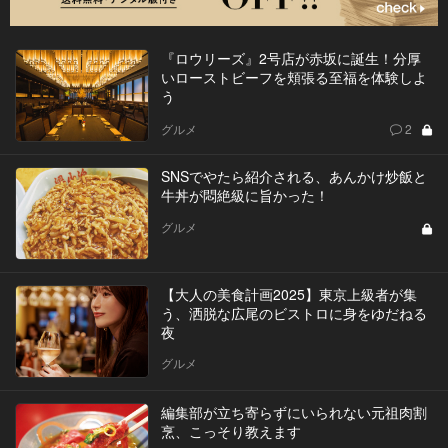
『ロウリーズ』2号店が赤坂に誕生！分厚
いローストビーフを頬張る至福を体験しよ
う
グルメ
2
SNSでやたら紹介される、あんかけ炒飯と
牛丼が悶絶級に旨かった！
グルメ
【大人の美食計画2025】東京上級者が集
う、洒脱な広尾のビストロに身をゆだねる
夜
グルメ
編集部が立ち寄らずにいられない元祖肉割
烹、こっそり教えます