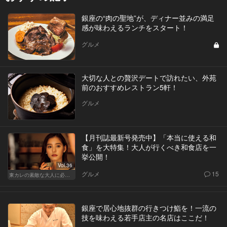
銀座の“肉の聖地”が、ディナー並みの満足
感が味わえるランチをスタート！
グルメ
大切な人との贅沢デートで訪れたい、外苑
前のおすすめレストラン5軒！
グルメ
【月刊誌最新号発売中】「本当に使える和
食」を大特集！大人が行くべき和食店を一
挙公開！
Vol.36
グルメ
15
東カレの素敵な大人に必要なこと
銀座で居心地抜群の行きつけ鮨を！一流の
技を味わえる若手店主の名店はここだ！