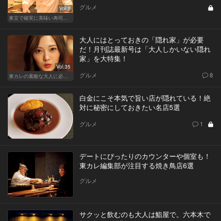
グルメ
Vol.2
東京で確実に美味い寿司はここだ！
大人にはとっておきの「隠れ家」が必要
だ！月刊誌最新号は「大人しかいない隠れ
家」を大特集！
Vol.35
グルメ
8
東カレの素敵な大人に必要なこと
白金にこそ本気で旨い店が隠れている！絶
対に秘密にしておきたい名店5選
グルメ
1
デートにぴったりのカウンターや個室も！
東カレ編集部が注目する焼き鳥店6選
グルメ
サクッと飲むのも大人は鮨屋で。六本木で