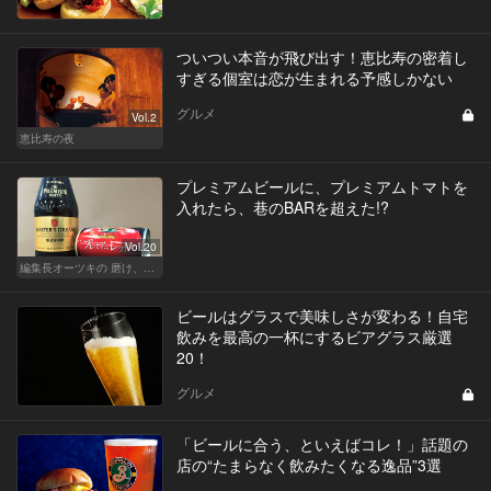
ついつい本音が飛び出す！恵比寿の密着し
すぎる個室は恋が生まれる予感しかない
グルメ
Vol.2
恵比寿の夜
プレミアムビールに、プレミアムトマトを
入れたら、巷のBARを超えた!?
Vol.20
編集長オーツキの 磨け、バカ舌！ 学べ、オトナの遊び
ビールはグラスで美味しさが変わる！自宅
飲みを最高の一杯にするビアグラス厳選
20！
グルメ
「ビールに合う、といえばコレ！」話題の
店の“たまらなく飲みたくなる逸品”3選