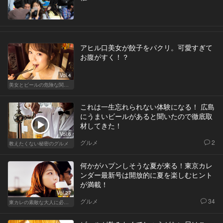
アヒル口美女が餃子をパクリ。可愛すぎて
お腹がすく！？
Vol.4
美女とビールの危険な関係！ノックアウトの夏の夜
これは一生忘れられない体験になる！ 広島
にうまいビールがあると聞いたので徹底取
材してきた！
Vol.6
グルメ
2
教えたくない秘密のグルメ
何かがハプンしそうな夏が来る！東京カレ
ンダー最新号は開放的に夏を楽しむヒント
が満載！
Vol.27
グルメ
34
東カレの素敵な大人に必要なこと