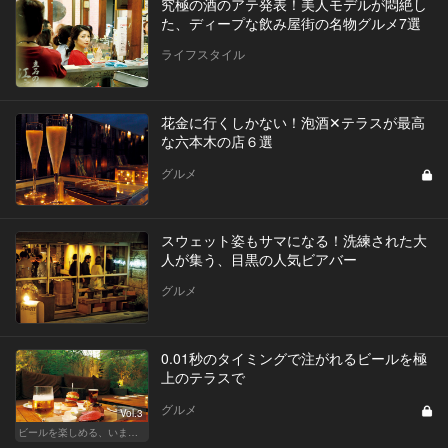
究極の酒のアテ発表！美人モデルが悶絶し
た、ディープな飲み屋街の名物グルメ7選
ライフスタイル
花金に行くしかない！泡酒✕テラスが最高
な六本木の店６選
グルメ
スウェット姿もサマになる！洗練された大
人が集う、目黒の人気ビアバー
グルメ
0.01秒のタイミングで注がれるビールを極
上のテラスで
グルメ
Vol.3
ビールを楽しめる、いま最旬なビールの新店はこの6軒！