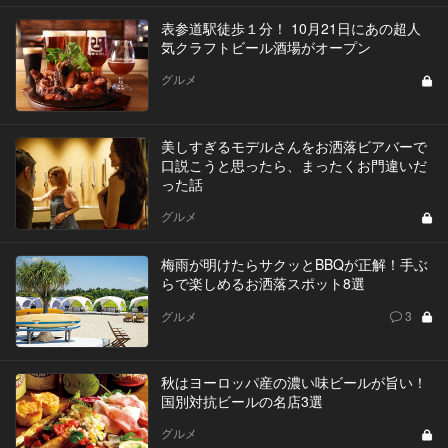
表参道駅徒歩１分！ 10月21日にあの超人
気クラフトビール酒場がオープン
グルメ
美しすぎるモデルさんをお洒落ビアバーで
口説こうと思ったら、まったくお門違いだ
った話
グルメ
梅雨が明けたらサクッとBBQが正解！手ぶ
らで楽しめるお洒落スポット8選
グルメ
3
秋はヨーロッパ産の濃い味ビールが旨い！
国別対抗ビールの名店3選
グルメ