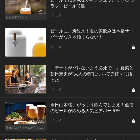
ラフトビール”3選
Vol.3
グルメ
お花見に行こう！
ビールに、炭酸水！夏の家飲みは本格サー
バーがなきゃ始まらない！
グルメ
「デートがバレないよう必死で…」夏菜と
朝日奈央が“大人の恋”について赤裸々に語
った
グルメ
今日は木曜、がっつり飲んでしまえ！至福
のビールが飲める人気ビアバー５軒
グルメ
Vol.2
最旬ブルワリー＆ビアバーはここだ！