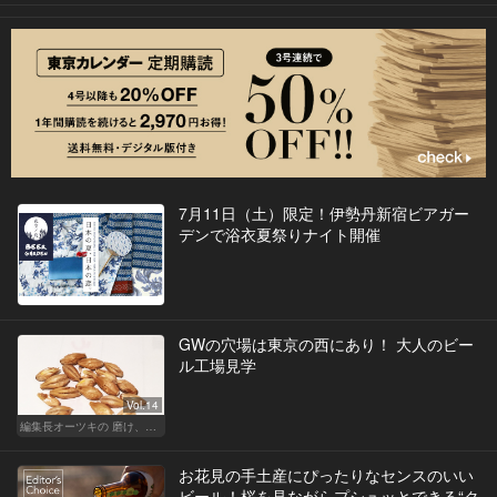
7月11日（土）限定！伊勢丹新宿ビアガー
デンで浴衣夏祭りナイト開催
GWの穴場は東京の西にあり！ 大人のビー
ル工場見学
Vol.14
編集長オーツキの 磨け、バカ舌！ 学べ、オトナの遊び
お花見の手土産にぴったりなセンスのいい
ビール！桜を見ながらプシュッとできる“ク