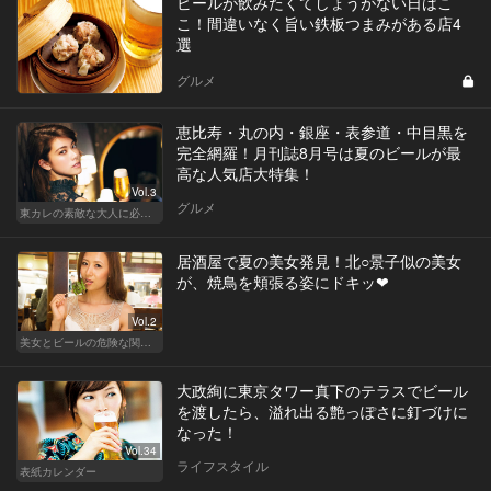
ビールが飲みたくてしょうがない日はこ
こ！間違いなく旨い鉄板つまみがある店4
選
グルメ
恵比寿・丸の内・銀座・表参道・中目黒を
完全網羅！月刊誌8月号は夏のビールが最
高な人気店大特集！
Vol.3
グルメ
東カレの素敵な大人に必要なこと
居酒屋で夏の美女発見！北○景子似の美女
が、焼鳥を頬張る姿にドキッ❤︎
Vol.2
美女とビールの危険な関係！ノックアウトの夏の夜
大政絢に東京タワー真下のテラスでビール
を渡したら、溢れ出る艶っぽさに釘づけに
なった！
Vol.34
ライフスタイル
表紙カレンダー