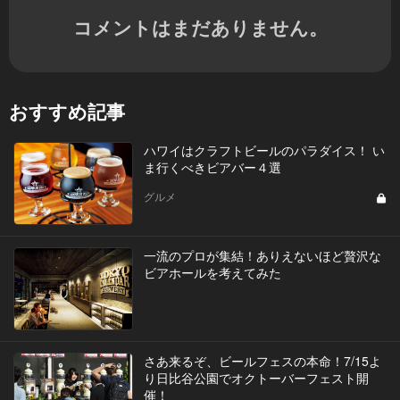
コメントはまだありません。
おすすめ記事
ハワイはクラフトビールのパラダイス！ い
ま行くべきビアバー４選
グルメ
一流のプロが集結！ありえないほど贅沢な
ビアホールを考えてみた
さあ来るぞ、ビールフェスの本命！7/15よ
り日比谷公園でオクトーバーフェスト開
催！