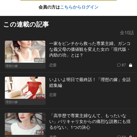
会員の方は
こちらからログイン
この連載の記事
全10話
一家をピンチから救った専業主婦。ガンコ
な義父母の価値観を変えた女の「現代版・
内助の功」とは？
Vol.10
恋愛
87
理想の嫁
いよいよ明日で最終話！「理想の嫁」全話
総集編
恋愛
Vol.9
理想の嫁
「高学歴で専業主婦なんて、もったいな
い」バリキャリ女からの痛烈な説教にも揺
るがない、1つの決心
Vol.8
恋愛
59