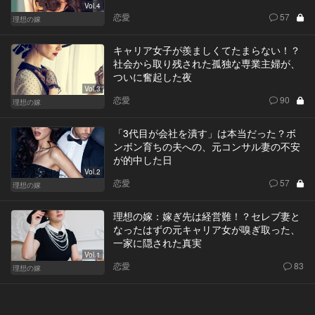
Vol.4
恋愛
57
理想の嫁
キャリア女子が羨ましくてたまらない！？
社会から取り残された孤独な専業主婦が、
ついに奮起した夜
Vol.3
恋愛
90
理想の嫁
「3代目が会社を潰す」は本当だった？ボ
ンボン育ちの夫への、元コンサル妻の不安
が的中した日
Vol.2
恋愛
57
理想の嫁
理想の嫁：嫁ぎ先は経営難！？セレブ妻と
なったはずの元キャリア女が嗅ぎ取った、
一家に隠された真実
Vol.1
恋愛
83
理想の嫁