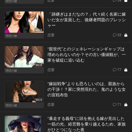
理想の嫁
「跡継ぎはまだなの？」代々続く名家に嫁
いだ女が直面した、後継者問題のプレッシ
ャー
Vol.7
恋愛
33
理想の嫁
“親世代”とのジェネレーションギャップは
埋められないのか？その古い価値観が、一
家を破綻に追い込む
Vol.6
恋愛
77
理想の嫁
“嫁姑戦争”よりも恐ろしいのは、親族から
の干渉！？家に突然現れた、鬼のような女
の宣戦布告
Vol.5
恋愛
71
理想の嫁
“暴走する義母”に頭を抱える嫁が見出した
一筋の光。経営難を乗り越えるため、家族
がひとつになった夜