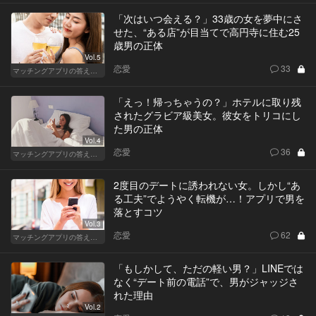
「次はいつ会える？」33歳の女を夢中にさ
せた、“ある店”が目当てで高円寺に住む25
歳男の正体
Vol.5
恋愛
33
マッチングアプリの答えあわせ【A】～SEASON2～
「えっ！帰っちゃうの？」ホテルに取り残
されたグラビア級美女。彼女をトリコにし
た男の正体
Vol.4
恋愛
36
マッチングアプリの答えあわせ【A】～SEASON2～
2度目のデートに誘われない女。しかし“あ
る工夫”でようやく転機が…！アプリで男を
落とすコツ
Vol.3
恋愛
62
マッチングアプリの答えあわせ【A】～SEASON2～
「もしかして、ただの軽い男？」LINEでは
なく“デート前の電話”で、男がジャッジさ
れた理由
Vol.2