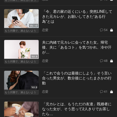
「今、君の家の近くにいる」突然LINEして
きた元カレが、お願いしてきた“ある行
為”とは
Vol.10
恋愛
54
もう片隅で、凍えないよう
夫に内緒で元カレに会ってきた女。帰宅
後、夫に「あるコト」を気づかれ、冷や汗
が…
Vol.9
恋愛
48
もう片隅で、凍えないよう
「これで会うのは最後にしよう」そう言い
合った男女が、数分後にとったまさかの行
動
Vol.8
恋愛
41
もう片隅で、凍えないよう
「元カレとは、もうただの友達」既婚者に
なった女が、そう思って2人きりでお茶し
たら…