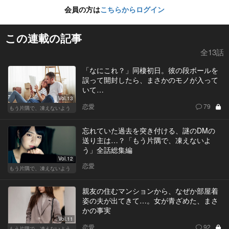
会員の方は
こちらからログイン
この連載の記事
全13話
「なにこれ？」同棲初日。彼の段ボールを
誤って開封したら、まさかのモノが入って
いて…
Vol.13
恋愛
79
もう片隅で、凍えないよう
忘れていた過去を突き付ける、謎のDMの
送り主は…？「もう片隅で、凍えないよ
う」全話総集編
Vol.12
恋愛
もう片隅で、凍えないよう
親友の住むマンションから、なぜか部屋着
姿の夫が出てきて…。女が青ざめた、まさ
かの事実
Vol.11
恋愛
92
もう片隅で、凍えないよう