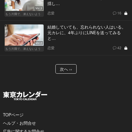
揺し…
Vol.3
恋愛
16
もう片隅で、凍えないよう
結婚していても、忘れられない人はいる。
元カレに、4年ぶりにLINEを送ってみる
と…
Vol.2
恋愛
42
もう片隅で、凍えないよう
次へ ››
TOPページ
ヘルプ・お問合せ
広告に関するお問合せ