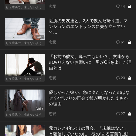
Vol.7
恋愛
44
もう片隅で、凍えないよう
近所の男友達と、2人で飲んだ帰り道。マ
ンションのエントランスに夫が立ってい
て…
Vol.6
恋愛
61
もう片隅で、凍えないよう
「お前の彼女、奪ってもいい？」友達から
のありえないお願いに、男がOKを出した理
由とは
Vol.5
恋愛
23
もう片隅で、凍えないよう
優しかった彼が、急に冷たくなったのはな
ぜ？4年ぶりの再会で彼が明かしたまさか
の理由
Vol.4
恋愛
27
もう片隅で、凍えないよう
元カレと4年ぶりの再会。「未練はない」
と確信していたのに、彼の“ある言葉”に動