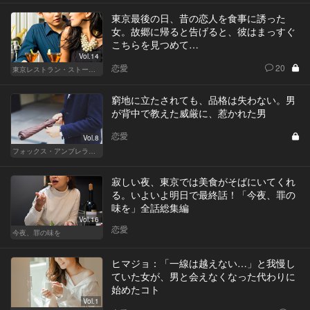
東京最後の日、昔の恋人を食事に誘った
女。故郷に帰ると告げると、彼はまっすぐ
こちらを見つめて…
Vol.14
恋愛
20
東京レストラン・ストーリー
窮地に立たされても、品格は失わない。男
が背中で教えた威厳に、惹かれた男
恋愛
Vol.8
フォックス・アンブレラの男
寂しい夜、東京では美食がそばにいてくれ
る。いよいよ明日で最終話！「今夜、罪の
味を」全話総集編
Vol.16
恋愛
今夜、罪の味を
ヒマジョ：「一線は越えない…」と我慢し
ていた女が、男と会えなくなった代わりに
始めたコト
Vol.1