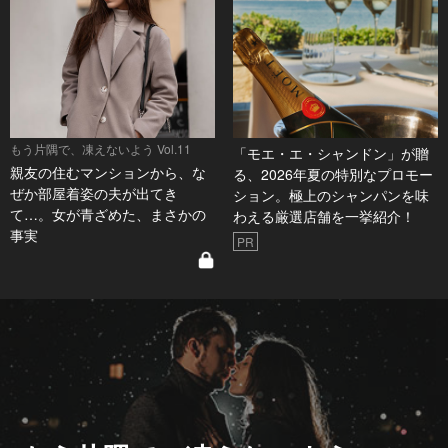
もう片隅で、凍えないよう Vol.11
「モエ・エ・シャンドン」が贈
親友の住むマンションから、な
る、2026年夏の特別なプロモー
ぜか部屋着姿の夫が出てき
ション。極上のシャンパンを味
て…。女が青ざめた、まさかの
わえる厳選店舗を一挙紹介！
事実
PR