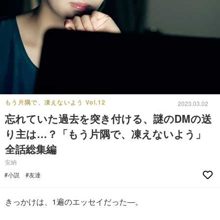
もう片隅で、凍えないよう Vol.12
2023.03.02
忘れていた過去を突き付ける、謎のDMの送
り主は…？「もう片隅で、凍えないよう」
全話総集編
安納
#小説
#友達
きっかけは、1遍のエッセイだった―。