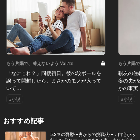
もう片隅で、凍えないよう Vol.13
もう片隅で、
「なにこれ？」同棲初日。彼の段ボールを
親友の住
誤って開封したら、まさかのモノが入って
姿の夫が
いて…
かの事実
#小説
#小説
おすすめ記事
5.2％の憂鬱〜妻からの挑戦状〜：自宅から