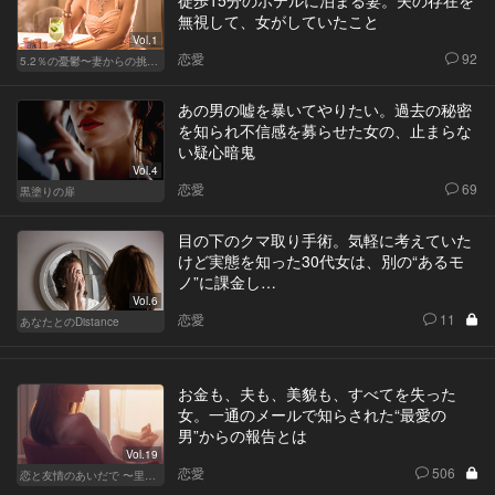
徒歩15分のホテルに泊まる妻。夫の存在を
無視して、女がしていたこと
Vol.1
恋愛
92
5.2％の憂鬱〜妻からの挑戦状〜
あの男の嘘を暴いてやりたい。過去の秘密
を知られ不信感を募らせた女の、止まらな
い疑心暗鬼
Vol.4
恋愛
69
黒塗りの扉
目の下のクマ取り手術。気軽に考えていた
けど実態を知った30代女は、別の“あるモ
ノ”に課金し…
Vol.6
恋愛
11
あなたとのDistance
お金も、夫も、美貌も、すべてを失った
女。一通のメールで知らされた“最愛の
男”からの報告とは
Vol.19
恋愛
506
恋と友情のあいだで 〜里奈 Ver.〜