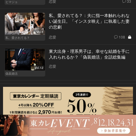
恋愛
33
ヒマジョ
私、愛されてる？：夫に指一本触れられな
い誕生日。「インスタ映え」に執着した妻
の悲劇
Vol.3
恋愛
108
私、愛されてる？
東大出身・理系男子は、幸せな結婚を手に
入れられるか？「偽装婚活」全話総集編
恋愛
Vol.12
偽装婚活