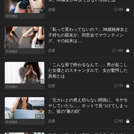
恋愛
65
Vol.10
渋谷物語
「私って変わってないの？」38歳独身女と
子持ちの親友が、同窓会でマウンティン
グ。その結末は…
Vol.9
恋愛
100
渋谷物語
「こんな形で終わるなんて…」男が起こし
た女優とのスキャンダルで、女が驚愕した
真相とは
Vol.8
恋愛
70
渋谷物語
「元カレとの煮え切らない関係に、モヤモ
ヤしていたら…」ネットで見つけてしまっ
た、彼の“裏の顔”
Vol.7
恋愛
55
渋谷物語