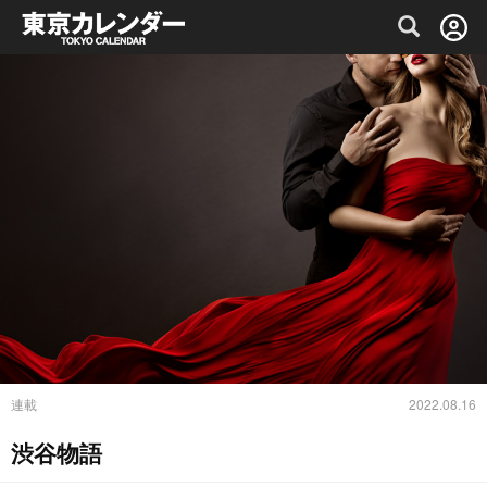
グルメ情報・プレミアムレストラン予約サイト
連載
2022.08.16
渋谷物語