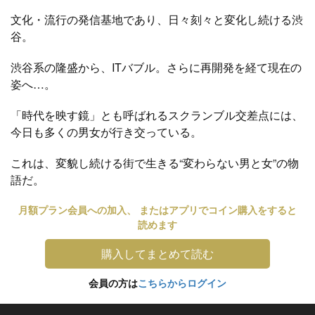
文化・流行の発信基地であり、日々刻々と変化し続ける渋
谷。
渋谷系の隆盛から、ITバブル。さらに再開発を経て現在の
姿へ…。
「時代を映す鏡」とも呼ばれるスクランブル交差点には、
今日も多くの男女が行き交っている。
これは、変貌し続ける街で生きる“変わらない男と女”の物
語だ。
月額プラン会員への加入、 またはアプリでコイン購入をすると
読めます
購入してまとめて読む
会員の方は
こちらからログイン