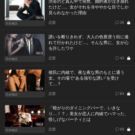
渋谷のど真ん中で突然、婚約者が泣き崩れ
たけど…。女がそれを冷ややかな目でしか
見られなかった理由
Vol.6
恋愛
36
渋谷物語
誘いを断りきれず、大人の色香漂う街に連
れて行かれたけど…。そんな男に、女が心
を許したワケ
Vol.5
恋愛
43
渋谷物語
彼氏に内緒で、夜な夜な男のもとに通う
女。その場で“ある強引な誘い”を受け
て…？
Vol.4
恋愛
84
渋谷物語
「暗がりのダイニングバーで、いきな
り…！？」美女が恋人に内緒でハマった、
怪しげなパーティとは
Vol.3
恋愛
68
渋谷物語