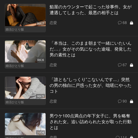
鮨屋のカウンターで起こった珍事件。女が
遭遇してしまった、最悪の相手とは
恋愛
68
Vol.7
婚活ひとり飯
「本当は、このまま朝まで一緒にいたいん
だ…」女がその気になった途端、発覚した
男の素性とは
Vol.6
恋愛
67
婚活ひとり飯
「誰とも“しっくり”こないんです...」突然
の男の独白に戸惑った女が、咄嗟にやった
コト
Vol.5
恋愛
90
婚活ひとり飯
男ウケ100点満点の年下女子に、男を略奪
された女。追い詰められた女が取った行動
とは
Vol.4
恋愛
114