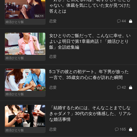
ゃない。体裁を気にしていた女が見つけた
答えとは
Vol.11
恋愛
44
婚活ひとり飯
女ひとりのご飯だって、こんなに幸せ。い
よいよ明日で第1章最終話！「婚活ひとり
飯」全話総集編
Vol.10
恋愛
婚活ひとり飯
5コ下の彼との初デート。年下男が放った
一言で、35歳女の心に春が訪れた瞬間
恋愛
42
Vol.9
婚活ひとり飯
「結婚するためには、そんなことまでしな
きゃダメ？」30代の女が痛感した、リアル
な婚活事情
Vol.8
恋愛
165
婚活ひとり飯