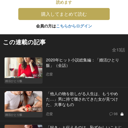
読めます
購入してまとめて読む
会員の方は
こちらからログイン
この連載の記事
全13話
2020年ヒット小説総集編：「婚活ひとり
飯」（全話）
恋愛
Vol.13
婚活ひとり飯
「他人の物を欲しがる人生は、もうやめ
た…」男に持て囃されてきた女が見つけ
た、大事なもの
Vol.12
恋愛
98
婚活ひとり飯
「好き」と伝えるのは、恥ずかしいことじ