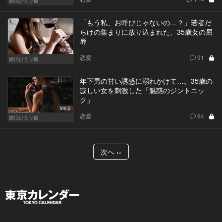
婚活ひとり飯
「もう私、お呼びじゃないの…？」若者だ
らけの集まりに放り込まれた、35歳女の屈
辱
Vol.3
恋愛
91
婚活ひとり飯
年下男の甘い誘惑に溺れかけて…。35歳の
寂しい女を刺激した「魅惑のジントニッ
ク」
Vol.2
恋愛
94
婚活ひとり飯
次へ ››