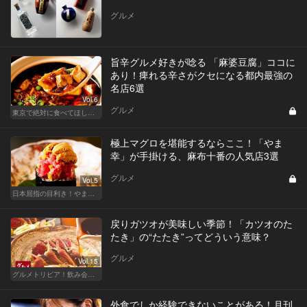
グルメ
旨辛グルメ好きが唸る 「麻婆豆腐」ココに
あり！痺れる辛さがクセになる都内最強の
名店6選
Vol.6
グルメ
東京で絶対に食べてほしい麻婆豆腐！痺れる辛さがクセになる
極上マグロを堪能するならここ！「やま
幸」が手掛ける、麻布十番の人気店3選
グルメ
Vol.5
日本屈指の目利き！やま幸のマグロが味わえる東京の名店
戻りガツオが美味しい季節！「カツオのた
たき」の“たたき”ってどういう意味？
グルメ
Vol.15
グルメトリビア！飲み会やデートで会話のネタになるQ＆A
外食でしか経験できないことがある！月刊