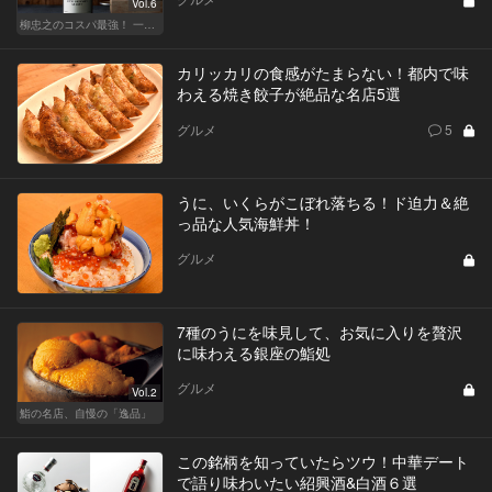
Vol.6
柳忠之のコスパ最強！ 一目おかれる、お値打ちワイン
カリッカリの食感がたまらない！都内で味
わえる焼き餃子が絶品な名店5選
グルメ
5
うに、いくらがこぼれ落ちる！ド迫力＆絶
っ品な人気海鮮丼！
グルメ
7種のうにを味見して、お気に入りを贅沢
に味わえる銀座の鮨処
グルメ
Vol.2
鮨の名店、自慢の「逸品」
この銘柄を知っていたらツウ！中華デート
で語り味わいたい紹興酒&白酒６選