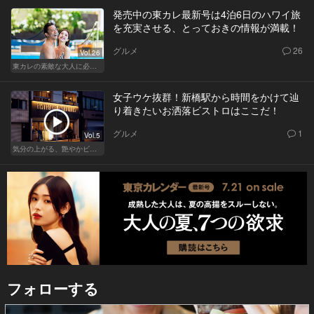
発売中の東カレ最新号は4泊6日のハワイ旅
を充実させる、とっておきの情報が満載！
グルメ
26
Vol.26
東カレの素敵な大人に必要なこと
女子ウケ抜群！新橋駅から時間をかけて辿
り着きたいお洒落ビストロはここだ！
グルメ
1
Vol.5
気分の上がる、艶やかビストロ
フォローする