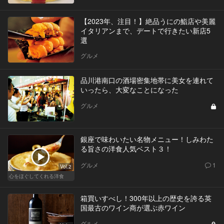
【2023年、注目！】絶品うにの鮨店や美麗
イタリアンまで、デートで行きたい新店5
選
グルメ
品川港南口の酒場密集地帯に美女を連れて
いったら、大変なことになった
グルメ
銀座で味わいたい名物メニュー！しみわた
る旨さの洋食人気ベスト３！
グルメ
1
Vol.2
心をほぐしてくれる洋食
箱買いすべし！300年以上の歴史を誇る英
国最古のワイン商が選ぶ赤ワイン
グルメ