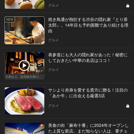
グルメ
焼き鳥通が熱狂する渋谷の隠れ家『とり茶
NEW
太郎』。14年目も予約困難であり続ける理
由
グルメ
表参道にも大人の隠れ家があった！秘密に
しておきたい中華の名店はココ！
グルメ
Vol.1
大衆以上、超高級未満の絶品中華
サシより赤身を愛する貴方に贈る！注目の
「あか牛」に出会える厳選3店
グルメ
美食の街「麻布十番」に2024年オープンし
た上質な新店。まだ知らない人は、要チェ