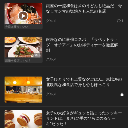
銀座の一流和食は〆のうどんも絶品だ！骨
なしサンマの塩焼きも人気の名店！
グルメ
1
Vol.4
今日は蕎麦でいい
銀座なのに最強コスパ！『ラベットラ・
ダ・オチアイ』のお得ディナーを徹底解
剖！
Vol.4
グルメ
銀座を遊びつくせ！
女子ひとりでも上質な夕ごはん。恵比寿の
北欧風な和食店で身も心もほっこり
グルメ
女子の大好きがギュッと詰まったクッキー
サンドは、まさに“手のひらにのるケー
キ”だった！