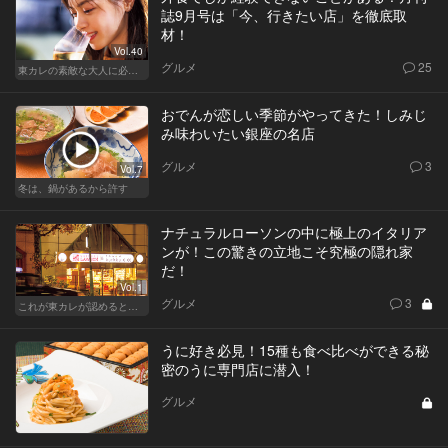
誌9月号は「今、行きたい店」を徹底取
材！
Vol.40
グルメ
25
東カレの素敵な大人に必要なこと
おでんが恋しい季節がやってきた！しみじ
み味わいたい銀座の名店
グルメ
3
Vol.7
冬は、鍋があるから許す
ナチュラルローソンの中に極上のイタリア
ンが！この驚きの立地こそ究極の隠れ家
だ！
Vol.1
グルメ
3
これが東カレが認めるとっておきの隠れ家
うに好き必見！15種も食べ比べができる秘
密のうに専門店に潜入！
グルメ