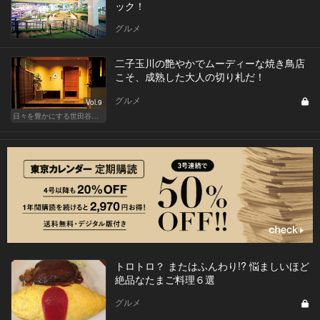
ック！
グルメ
二子玉川の艶やかでムーディーな焼き鳥店
こそ、成熟した大人の切り札だ！
グルメ
Vol.9
日々を豊かにする世田谷の話題店
トロトロ？ またはふんわり!? 悩ましいほど
絶品なたまご料理６選
グルメ