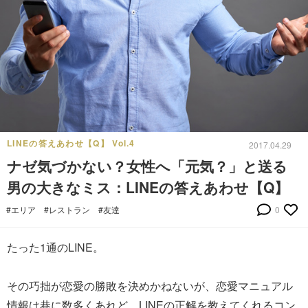
LINEの答えあわせ【Q】 Vol.4
2017.04.29
ナゼ気づかない？女性へ「元気？」と送る
男の大きなミス：LINEの答えあわせ【Q】
#エリア
#レストラン
#友達
0
たった1通のLINE。
その巧拙が恋愛の勝敗を決めかねないが、恋愛マニュアル
情報は巷に数多くあれど、LINEの正解を教えてくれるコン