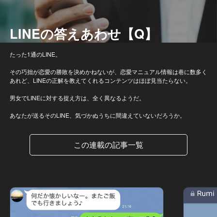
LINEの答えあわせ【Q】
たった1通のLINE。
その巧拙が恋愛の勝敗を決めかねないが、恋愛マニュアル情報は巷に数多く
あれど、LINEの正解を教えてくれるコンテンツはほぼ見当たらない。
男女でLINEに対する捉え方は、全く異なるようだ。
あなたが送るそのLINE、気づかぬうちに間違えていないだろうか。
この連載の記事一覧