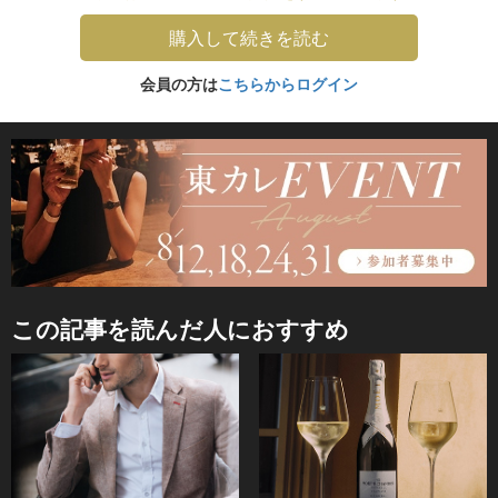
購入して続きを読む
会員の方は
こちらからログイン
この記事を読んだ人におすすめ