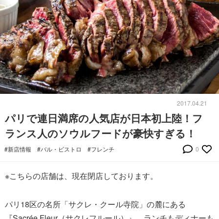
2017.04.21
パリで連日満席の人気店が日本初上陸！フ
ランス人のソウルフードが豪快すぎる！
#新店情報
#バル・ビストロ
#フレンチ
0
※こちらの店舗は、現在閉店しております。
パリ18区の名所「サクレ・クール寺院」の麓にある
『Sacrée Fleur（サクレフルール）』。ランチもディナーも