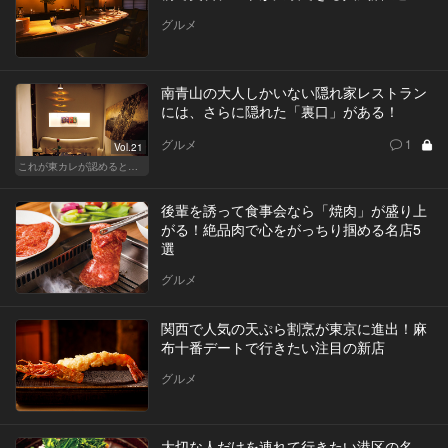
グルメ
南青山の大人しかいない隠れ家レストラン
には、さらに隠れた「裏口」がある！
グルメ
1
Vol.21
これが東カレが認めるとっておきの隠れ家
後輩を誘って食事会なら「焼肉」が盛り上
がる！絶品肉で心をがっちり掴める名店5
選
グルメ
関西で人気の天ぷら割烹が東京に進出！麻
布十番デートで行きたい注目の新店
グルメ
大切な人だけを連れて行きたい港区の名