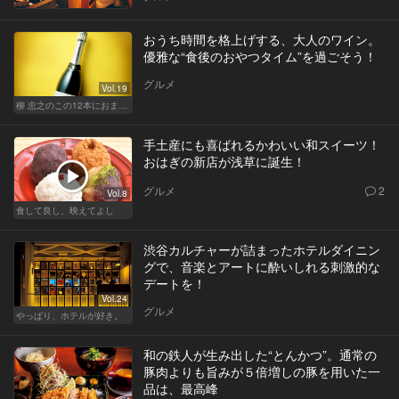
おうち時間を格上げする、大人のワイン。
優雅な“食後のおやつタイム”を過ごそう！
グルメ
Vol.19
柳 忠之のこの12本におまかせ
手土産にも喜ばれるかわいい和スイーツ！
おはぎの新店が浅草に誕生！
グルメ
2
Vol.8
食して良し、映えてよし
渋谷カルチャーが詰まったホテルダイニン
グで、音楽とアートに酔いしれる刺激的な
デートを！
Vol.24
グルメ
やっぱり、ホテルが好き。
和の鉄人が生み出した“とんかつ”。通常の
豚肉よりも旨みが５倍増しの豚を用いた一
品は、最高峰