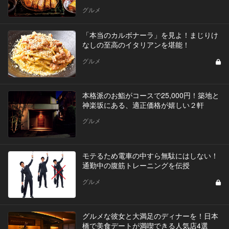
グルメ
「本当のカルボナーラ」を見よ！まじりけ
なしの至高のイタリアンを堪能！
グルメ
本格派のお鮨がコースで25,000円！築地と
神楽坂にある、適正価格が嬉しい２軒
グルメ
モテるため電車の中すら無駄にはしない！
通勤中の腹筋トレーニングを伝授
グルメ
グルメな彼女と大満足のディナーを！日本
橋で美食デートが満喫できる人気店4選