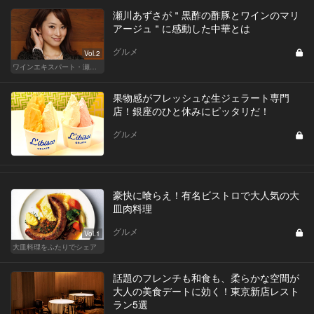
瀬川あずさが＂黒酢の酢豚とワインのマリ
アージュ＂に感動した中華とは
グルメ
Vol.2
ワインエキスパート・瀬川あずさの マリアージュを楽しむレストラン
果物感がフレッシュな生ジェラート専門
店！銀座のひと休みにピッタリだ！
グルメ
豪快に喰らえ！有名ビストロで大人気の大
皿肉料理
グルメ
Vol.1
大皿料理をふたりでシェア
話題のフレンチも和食も、柔らかな空間が
大人の美食デートに効く！東京新店レスト
ラン5選