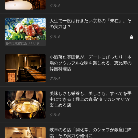
グルメ
人生で一度は行きたい京都の『未在』。そ
の実力は？
グルメ
Vol.1
秘肉は京都にあり！いざ肉食京都への旅
小洒落た雰囲気が、デートにぴったり！本
場のソウルフルな味を楽しめる、恵比寿の
韓国料理店
グルメ
美味しさも栄養も、美しさも、すべてを手
中にできる！極上の逸品“タッカンマリ”が
楽しめる店
グルメ
岐阜の名店「開化亭」のシェフが銀座に降
臨！その実力や如何に