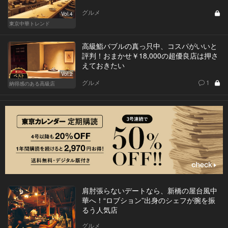
グルメ
Vol.4
東京中華トレンド
高級鮨バブルの真っ只中、コスパがいいと
評判！おまかせ￥18,000の超優良店は押さ
えておきたい
Vol.2
グルメ
1
納得感のある高級店
肩肘張らないデートなら、新橋の屋台風中
華へ！“ロブション”出身のシェフが腕を振
るう人気店
グルメ