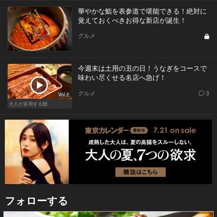
華やかな鮨を表参道で堪能できる！絶対に
覚えておくべきお得な新店が誕生！
グルメ
今週末は土用の丑の日！うなぎをコースで
味わい尽くせる名店へ急げ！
グルメ
3
Vol.2
大人が多用する鰻
フォローする