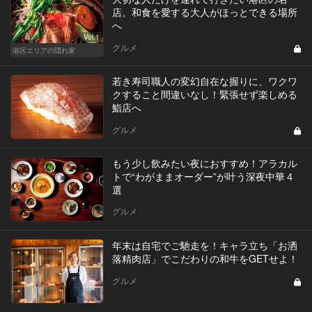
店。和食を愛する大人がほっとできる場所
へ
Vol.1
グルメ
港区エリアの隠れ家
若き寿司職人の変幻自在な握りに、ワクワ
クすること間違いなし！緊張せず楽しめる
鮨店へ
グルメ
もう少し飲みたい夜におすすめ！アラカル
トで“わがままオーダー”が叶う深夜中華４
選
グルメ
年末は自宅でご馳走を！キャラ立ち「お洒
落精肉店」でこだわりの和牛をGETせよ！
グルメ