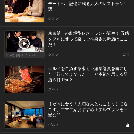
デートへ！記憶に残る大人のレストラン4
選
グルメ
東京随一の劇場型レストランが誕生！ 五感
をフルに使って楽しむ神楽坂の新店はここ
だ！
Vol.1
グルメ
1
ハレの日向け フレンチ・高級店
グルメを自負する東カレ編集部員を虜にし
た「行ってよかった！」と本気で思える新
店６軒 Part2
グルメ
まだ間に合う！大切な人とおこもりして過
ごす、年末年始おすすめホテルプランを一
挙公開！
グルメ