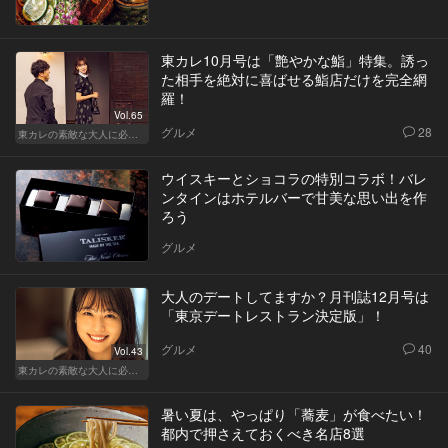
東カレ10月号は「艶やかな鮨」特集。誘っ
た相手を絶対に喜ばせる鮨店だけを完全網
羅！
Vol.65
グルメ
28
東カレの素敵な大人に必要なこと
ウイスキーとショコラの特別コラボ！バレ
ンタインはホテルバーで甘美な思い出を作
ろう
グルメ
大人のデートしてますか？月刊誌12月号は
「東京デートレストラン決定版」！
グルメ
40
Vol.43
東カレの素敵な大人に必要なこと
暑い夏は、やっぱり「蕎麦」が食べたい！
都内で押さえておくべき名店8選