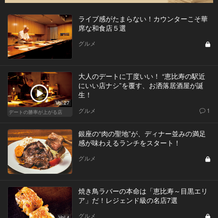
ライブ感がたまらない！カウンターこそ華
席な和食店５選
グルメ
大人のデートに丁度いい！ “恵比寿の駅近
にいい店ナシ”を覆す、お洒落居酒屋が誕
生！
Vol.27
グルメ
1
デートの勝率が上がる店
銀座の“肉の聖地”が、ディナー並みの満足
感が味わえるランチをスタート！
グルメ
焼き鳥ラバーの本命は「恵比寿～目黒エリ
ア」だ！レジェンド級の名店7選
グルメ
Vol.4