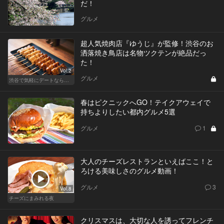
だ！
グルメ
超人気焼肉店『ゆうじ』が監修！渋谷のお
洒落焼き鳥店は名物ツクテンが絶品だっ
た！
Vol.2
グルメ
渋谷で気軽にデートならここ！ディナーにおすすめのセンスが良い人気店
春はピクニックへGO！テイクアウェイで
持ちよりしたい都内グルメ5選
グルメ
1
大人のチーズレストランといえばここ！と
ろける美味しさのグルメ動画！
グルメ
3
Vol.8
チーズにまみれる夜
クリスマスは、大切な人を誘ってフレンチ