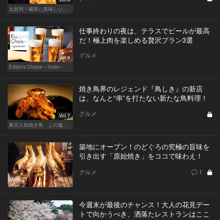
太鼓判！確実に美味しい焼き鳥の名店
仕事終わりの夜は、テラスでビールが最高
だ！極上肉を楽しめる贅沢プラン3選
グルメ
Vol.6
Editor's Choice～hotel～
焼き鳥界のレジェンド『鳥しき』の新店
は、なんと“串”を打たない新たな鳥料理！
グルメ
Vol.7
東京人気焼き鳥 この逸品を食べに行きたい
築地にオープン！のどぐろの究極の旨味を
引き出す「原始焼き」をココで味わえ！
グルメ
1
今週末が最後のチャンス！大人の花見デー
トで向かうべき、洒落たレストランはここ