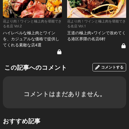
花より肉！ワインと極上肉を堪能でき
花より肉！ワインと極上肉を堪能でき
る名店 Vol.2
る名店 Vol.1
ハイレベルな極上肉とワイン
王道の極上肉×ワインで攻めてく
を、カジュアルな価格で提供し
る港区界隈の名店6軒
てくれる素敵な店4選
この記事へのコメント
コメントする
コメントはまだありません。
おすすめ記事