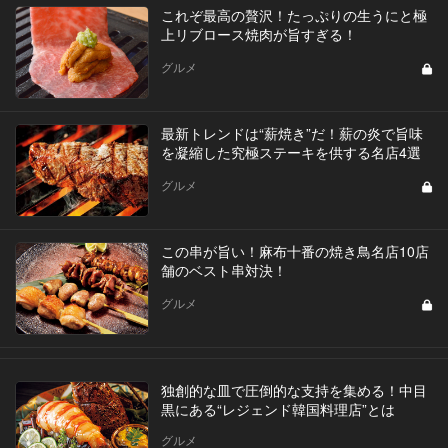
これぞ最高の贅沢！たっぷりの生うにと極
上リブロース焼肉が旨すぎる！
グルメ
最新トレンドは“薪焼き”だ！薪の炎で旨味
を凝縮した究極ステーキを供する名店4選
グルメ
この串が旨い！麻布十番の焼き鳥名店10店
舗のベスト串対決！
グルメ
独創的な皿で圧倒的な支持を集める！中目
黒にある“レジェンド韓国料理店”とは
グルメ