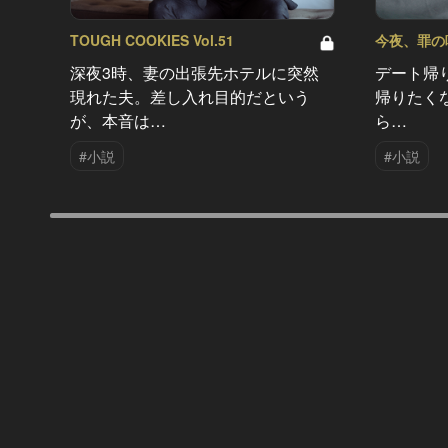
TOUGH COOKIES Vol.51
今夜、罪の味を
深夜3時、妻の出張先ホテルに突然
デート帰
現れた夫。差し入れ目的だという
帰りたく
が、本音は…
ら…
#小説
#小説