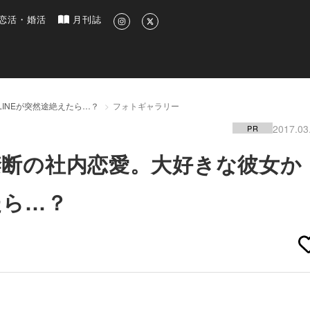
新のグルメ、洗練されたライフスタイル情報
恋活・婚活
月刊誌
INEが突然途絶えたら…？
フォトギャラリー
2017.03
PR
：禁断の社内恋愛。大好きな彼女か
たら…？