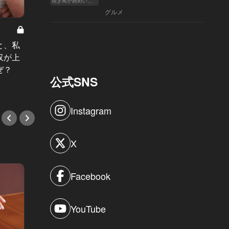
焼き鳥が艶めいてきた
へ
グルメ
マッチン
ドクターKの憂鬱 Vol.6
SEASON
マッチ
と、私
「もう一度、真剣に恋愛してみた
【A】
収が上
い」離婚調停中の人妻に芽生えた、
で、男
ぜ？
恋心と躊躇い
公式SNS
#小説
#小説
Instagram
X
Facebook
YouTube