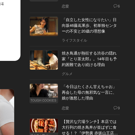
/4
恋愛
6
「自立した女性になりたい」日
向坂46藤嶌果歩、初単独センタ
ーの不安と20歳の理想像
ライフスタイル
焼き鳥通が熱狂する渋谷の隠れ
家『とり茶太郎』。14年目も予
約困難であり続ける理由
グルメ
「今日はたくさん甘えちゃお」
再会した母の無邪気な一言に、
Vol.73
娘が激怒した理由
TOUGH COOKIES
恋愛
9
【贅沢な穴場ランチ】本店では
大行列の焼き鳥丼が並ばずに食
Vol.7
せる！？『伊勢廣 赤坂山王店』