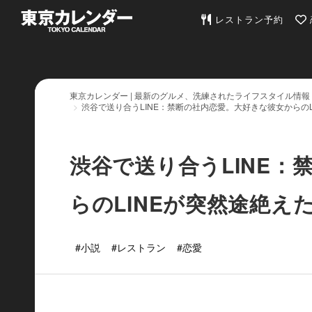
東京カレンダー | 最
レストラン予約
東京カレンダー | 最新のグルメ、洗練されたライフスタイル情報
渋谷で送り合うLINE：禁断の社内恋愛。大好きな彼女からのL
渋谷で送り合うLINE
らのLINEが突然途絶え
#小説
#レストラン
#恋愛