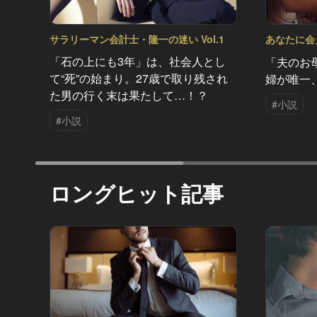
サラリーマン会計士・隆一の迷い Vol.1
あなたに会え
「石の上にも3年」は、社会人とし
「夫のお
て“死”の始まり。27歳で取り残され
婦が唯一
た男の行く末は果たして…！？
#小説
#小説
ロングヒット記事