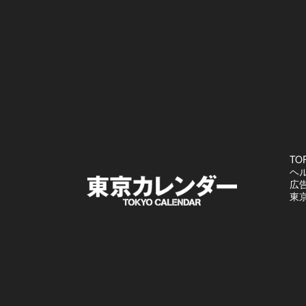
TO
ヘ
広
東