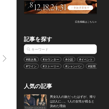
広告掲載はこちら≫
記事を探す
すすむ
#焼き鳥
#カウンター
#小説
#イベント
#港区
#ワイン
#ストーリー
#シャンパン
#採用
#恋
人気の記事
男女3人の旅だったはずが、帰り
は2人に…。1人の女性が残ると
Vol.74
決めた理由
TOUGH COOKIES