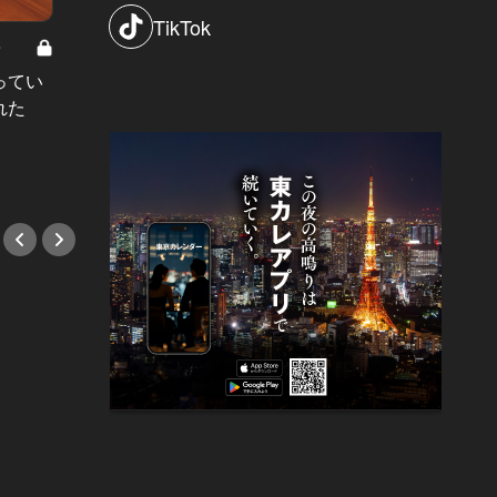
TikTok
8
男と女の答えあわせ【A】 Vol.308
ってい
結婚願望ゼロだった27歳男性が、交
れた
際2年で突然プロポーズ。彼の心が
変わった“理由”とは
#小説