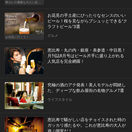
東カレの素敵な大人に必要なこと
お花見の手土産にぴったりなセンスのいい
ビール！桜を見ながらプシュッとできる“ク
ラフトビール”3選
Vol.3
グルメ
お花見に行こう！
恵比寿・丸の内・銀座・表参道・中目黒！
月刊誌8月号はビール片手に盛り上がれる
人気店を完全網羅！
究極の酒のアテ発表！美人モデルが悶絶し
た、ディープな飲み屋街の名物グルメ7選
ライフスタイル
恵比寿で騒がしい店をチョイスされた時の
ガッカリ感たるや。これが恵比寿の大人が
遊ぶ個室だ！