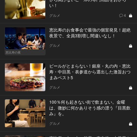
い！
グルメ
4
恵比寿のお食事会で最強の個室発見！超絶
夜景で、全員3割増し間違いなし！
グルメ
Vol.1
恵比寿の夜
ビールがとまらない！銀座・丸の内・恵比
寿・中目黒・表参道から選出した激旨おつ
まみベスト5
グルメ
100％何も起きない街で飲まない。金曜
は、微妙に何かありそう感の漂う『目黒飲
み』を。
グルメ