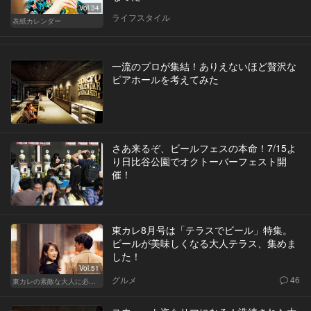
Vol.34
ライフスタイル
表紙カレンダー
一流のプロが集結！ありえないほど贅沢な
ビアホールを考えてみた
さあ来るぞ、ビールフェスの本命！7/15よ
り日比谷公園でオクトーバーフェスト開
催！
東カレ8月号は「テラスでビール」特集。
ビールが美味しくなる大人テラス、集めま
した！
Vol.51
グルメ
46
東カレの素敵な大人に必要なこと