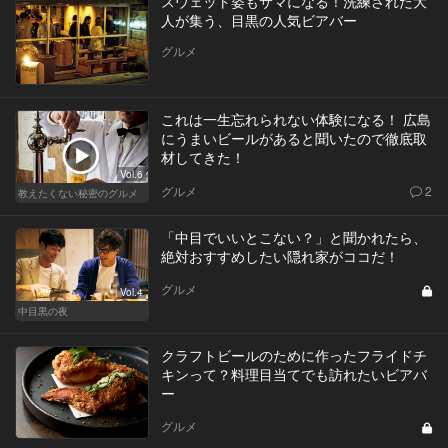
スウェット姿もサマになる！洗練された大
人が集う、目黒の人気ビアバー
グルメ
これは一生忘れられない体験になる！ 広島
にうまいビールがあると聞いたので徹底取
材してきた！
Vol.6
グルメ
2
教えたくない秘密のグルメ
「中目でいいとこない？」と聞かれたら、
絶対おすすめしたい隠れ家がココだ！
グルメ
Vol.4
中目黒の夜
クラフトビールのために作ったフライドチ
キンって？料理目当てでも訪れたいビアバ
ー
グルメ