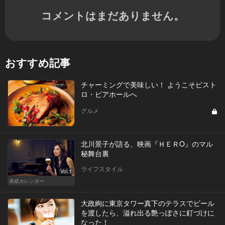
コメントはまだありません。
おすすめ記事
チャーミングで美味しい！ ようこそビスト
ロ・ビアホールへ
グルメ
北川景子が語る、映画『ＨＥＲO』のマル
秘舞台裏
ライフスタイル
Vol.1
表紙カレンダー
大政絢に東京タワー真下のテラスでビール
を渡したら、溢れ出る艶っぽさに釘づけに
なった！