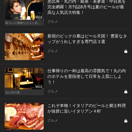
恵比寿・丸の内・銀座・表参道・中目黒を
完全網羅！月刊誌8月号は夏のビールが最
高な人気店大特集！
Vol.3
グルメ
東カレの素敵な大人に必要なこと
新宿のビックロ裏はビール天国！ 豊富なタ
ップがうれしすぎる専門店３選
グルメ
仕事帰りの一杯は最高の雰囲気で！丸の内
のホテルを普段使して日常を上質にしよ
う！
Vol.3
グルメ
丸の内の夜
これぞ本物！イタリアのビールと郷土料理
が抜群に旨いイタリアン４軒
グルメ