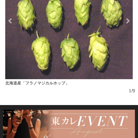
北海道産「フラノマジカルホップ」
『
1/9