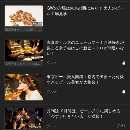
GWの穴場は東京の西にあり！ 大人のビー
ル工場見学
Vol.14
編集長オーツキの 磨け、バカ舌！ 学べ、オトナの遊び
表参道ヒルズのニューカマー！お酒好きが
集まる女子会はこの新ビストロが間違いな
い！
Vol.3
グルメ
女子会するなら、やっぱり表参道！
東京ビール美女図鑑：都内で出会った可愛
すぎるビール美女が大集合！
グルメ
月刊誌10月号は、ビール片手に楽しめる
「今すぐ行きたい店」が満載！
グルメ
51
Vol.41