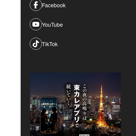
Facebook
YouTube
TikTok