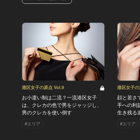
港区女子の原点 Vol.9
港区女子の原点
お小遣い制は二流？一流港区女子
顔と若さ
は、クレカの色で男をジャッジし、
手への利
男のクレカを使い倒す
生き残る
#エリア
#エリア