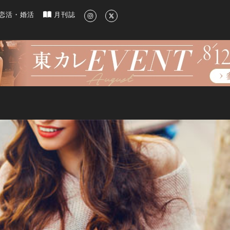
新のグルメ、洗練されたライフスタイル情報
恋活・婚活
月刊誌