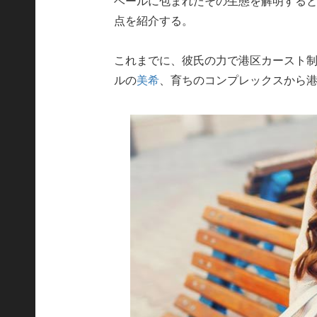
ベールに包まれたその生態を解明すると
点を紹介する。
これまでに、彼氏の力で港区カースト
ルの
美希
、育ちのコンプレックスから