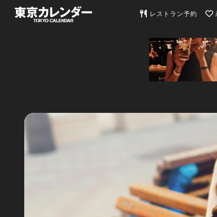
東京カレンダー | 最
レストラン予約