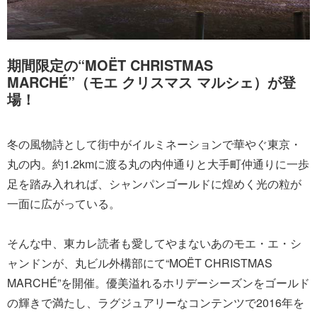
期間限定の“MOËT CHRISTMAS
MARCHÉ”（モエ クリスマス マルシェ）が登
場！
冬の風物詩として街中がイルミネーションで華やぐ東京・
丸の内。約1.2kmに渡る丸の内仲通りと大手町仲通りに一歩
足を踏み入れれば、シャンパンゴールドに煌めく光の粒が
一面に広がっている。
そんな中、東カレ読者も愛してやまないあのモエ・エ・シ
ャンドンが、丸ビル外構部にて“MOËT CHRISTMAS
MARCHÉ”を開催。優美溢れるホリデーシーズンをゴールド
の輝きで満たし、ラグジュアリーなコンテンツで2016年を