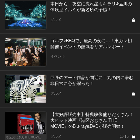
本日から！夜空に流れ星もキラリ♪品川の
体験型イルミが新名所の予感！
グルメ
ゴルフ×BBQで、最高の夜に…！東カレ初
開催イベントの熱気をリアルレポート
イベント
巨匠のアート作品が間近に！丸の内に潜む
非日常に心が躍った！
グルメ
【大好評販売中】特典映像盛りだくさん！
大ヒット映画『港区おじさん THE
MOVIE』のBlu-ray&DVDが販売開始！
Vol.9
グルメ
15
港区おじさんTHEMOVIE