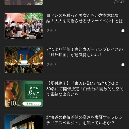
247
白ドレスを纏った美女たちが六本木に集
結！大人を高揚させるサマーイベントとは
グルメ
7/15より開催！恵比寿ガーデンプレイスの
『野外映画』が超気持ちいい！
グルメ
【受付終了】『東カレBar』12/10(水)に、
80名にて開催決定！白金台の開放的な空間
で素敵な出会いを
北海道の食偏差値の高さを実証するフレン
チ『アスペルジュ』を知っているか？