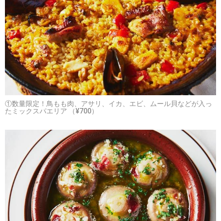
①数量限定！鳥もも肉、アサリ、イカ、エビ、ムール貝などが入っ
たミックスパエリア （¥700）