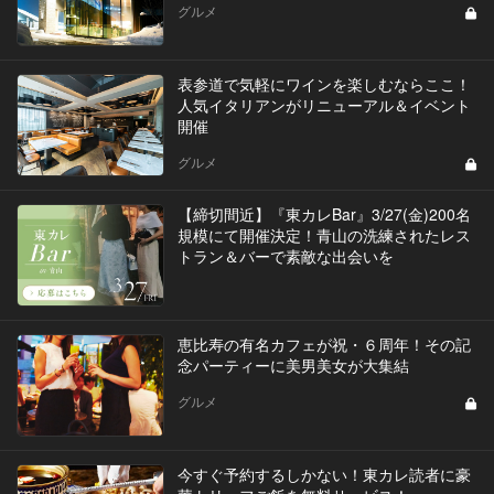
グルメ
表参道で気軽にワインを楽しむならここ！
人気イタリアンがリニューアル＆イベント
開催
グルメ
【締切間近】『東カレBar』3/27(金)200名
規模にて開催決定！青山の洗練されたレス
トラン＆バーで素敵な出会いを
恵比寿の有名カフェが祝・６周年！その記
念パーティーに美男美女が大集結
グルメ
今すぐ予約するしかない！東カレ読者に豪