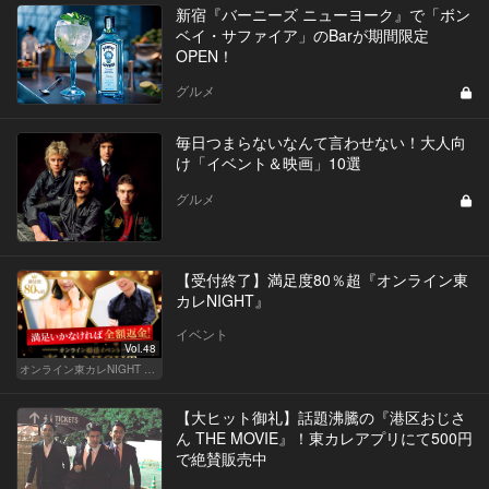
新宿『バーニーズ ニューヨーク』で「ボン
ベイ・サファイア」のBarが期間限定
OPEN！
グルメ
毎日つまらないなんて言わせない！大人向
け「イベント＆映画」10選
グルメ
【受付終了】満足度80％超『オンライン東
カレNIGHT』
イベント
Vol.48
オンライン東カレNIGHT イベント募集
【大ヒット御礼】話題沸騰の『港区おじさ
ん THE MOVIE』！東カレアプリにて500円
で絶賛販売中