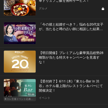
華トリュフご飯を無料サービス！
グルメ
「今の彼と結婚すべき？」悩める20代女子
が、当たると噂の占い師に相談した結果…
【明日開催】プレミアムな豪華賞品総勢28
種類が当たる特大キャンペーンを見逃す
な！
【受付終了】6/11 (木)『東カレBar in 渋
谷』ホテル最上階のレストラン＆バーにて
開催決定！
Vol.88
イベント
東カレ主催イベント応募詳細記事一覧