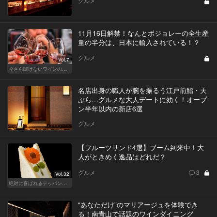
グルメ
11月16日解禁！なんとボジョレーの全生産
量の半分は、日本に輸入されている！？
グルメ
Vol.7
今さら聞けないワインの基礎知識
名店出身の職人が腕を振るう江戸前鮨・天
ぷら…グルメな大人デートに効く！オープ
ン半年以内の新店6選
グルメ
【フルーツサンド4選】ブーム到来中！大
人がときめく逸品はどれだ？
グルメ
3
Vol.32
絶対に喜ばれるテッパン手土産
“あなただけ”のマリアージュを体験でき
る！南青山で話題のワインダイニング