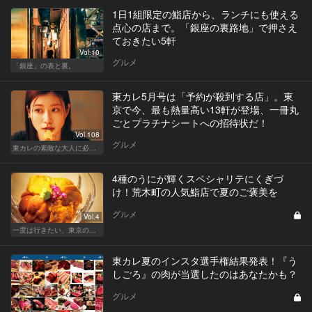
1日1組限定の鮨店から、ランチにも使える
点心の店まで。「銀座の裏路地」で押さえ
ておきたい5軒
Vol.10
グルメ
「銀座」の表と裏。
東カレ5月号は「予約が殺到する店」。東
京で今、最も熱量高い13軒が登場、一冊丸
ごとプラチナシートへの招待状だ！
Vol.108
グルメ
東カレの素敵な大人に必要なこと
4種のうにが輝くスペシャリテにくぎづ
け！荒木町の人気鮨店で夏のご褒美を
グルメ
Vol.4
一度は行きたい、東京の鮨の名店
東カレ夏のインスタ選手権結果発表！『う
しごろ』の肉が当選したのはあなたかも？
グルメ