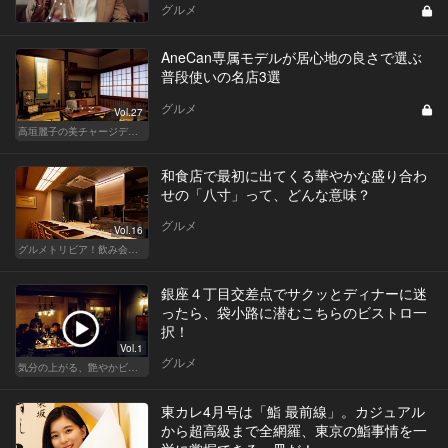
グルメ
AneCan専属モデルが居心地の良さで選ぶ
普段使いの名店3選
グルメ
Vol.27
高垣麗子の美チャージディナー
和食店で最初に出てくる華やかな盛り合わ
せの「八寸」って、どんな意味？
グルメ
Vol.16
グルメトリビア！飲み会やデートで会話のネタになるQ＆A
銀座４丁目交差点でサクッとディナーに迷
ったら、袋小路に潜むこちらのビストロ一
択！
Vol.1
グルメ
気分の上がる、艶やかビストロ
東カレ4月号は「鮨 最前線」。カジュアル
から超高級まで全網羅、東京の鮨事情を一