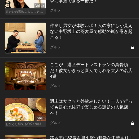
挙に掌握できる一冊だ！
Vol.95
グルメ
東カレの素敵な大人に必要なこと
仲良し男女が体験ルポ！人の家にしか見え
ない中野坂上の蕎麦屋で感動の嵐が巻き起
こる！
グルメ
ここが、港区デートレストランの真骨頂
だ！彼女がきっと喜んでくれる大人の名店
4選
グルメ
週末はサクッと外飲みしたい！一人で行っ
ても居心地抜群で楽しめる話題の人気店
へ！
Vol.5
グルメ
おひとり様でもOK！気軽に入りやすい東京の名店
路地裏に32歳を迎え撃つ斬新な中華あり！