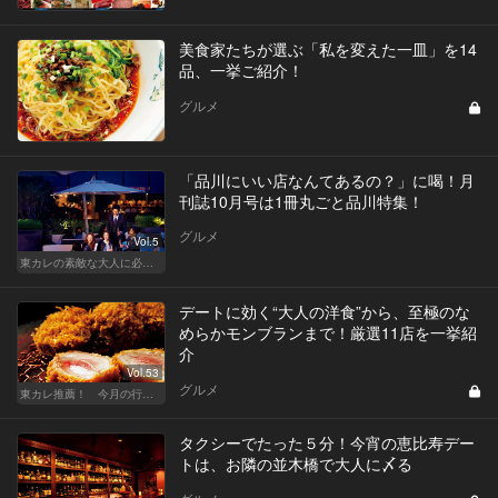
美食家たちが選ぶ「私を変えた一皿」を14
品、一挙ご紹介！
グルメ
「品川にいい店なんてあるの？」に喝！月
刊誌10月号は1冊丸ごと品川特集！
グルメ
Vol.5
東カレの素敵な大人に必要なこと
デートに効く“大人の洋食”から、至極のな
めらかモンブランまで！厳選11店を一挙紹
介
Vol.53
グルメ
東カレ推薦！ 今月の行くべき店
タクシーでたった５分！今宵の恵比寿デー
トは、お隣の並木橋で大人に〆る