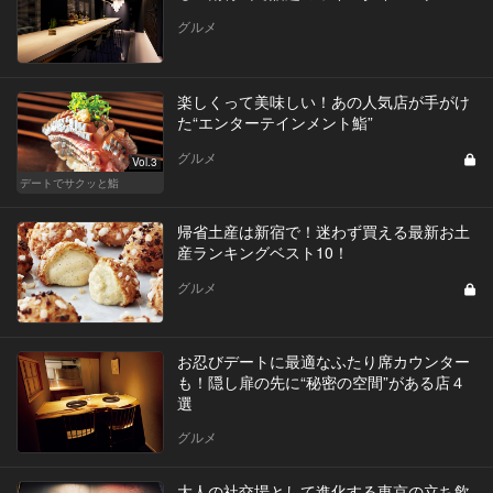
グルメ
楽しくって美味しい！あの人気店が手がけ
た“エンターテインメント鮨”
グルメ
Vol.3
デートでサクッと鮨
帰省土産は新宿で！迷わず買える最新お土
産ランキングベスト10！
グルメ
お忍びデートに最適なふたり席カウンター
も！隠し扉の先に“秘密の空間”がある店４
選
グルメ
大人の社交場として進化する東京の立ち飲