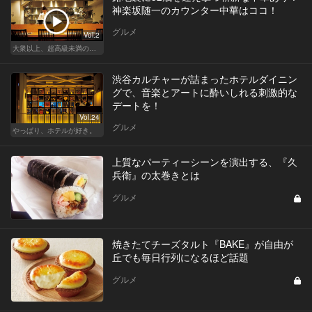
神楽坂随一のカウンター中華はココ！
グルメ
Vol.2
大衆以上、超高級未満の絶品中華
渋谷カルチャーが詰まったホテルダイニン
グで、音楽とアートに酔いしれる刺激的な
デートを！
Vol.24
グルメ
やっぱり、ホテルが好き。
上質なパーティーシーンを演出する、『久
兵衛』の太巻きとは
グルメ
焼きたてチーズタルト『BAKE』が自由が
丘でも毎日行列になるほど話題
グルメ