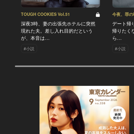
TOUGH COOKIES Vol.51
今夜、罪の味を
深夜3時、妻の出張先ホテルに突然
デート帰
現れた夫。差し入れ目的だという
帰りたく
が、本音は…
ら…
#小説
#小説