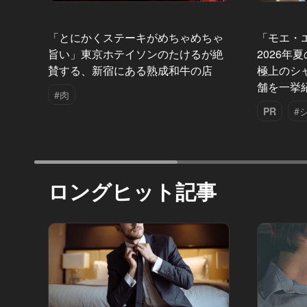
「とにかくステーキがめちゃめちゃ
「モエ・
旨い」東京ホテイソンのたけるが絶
2026年
賛する、新宿にある熟成和牛の店
極上のシ
舗を一挙
#肉
PR
#
ロングヒット記事