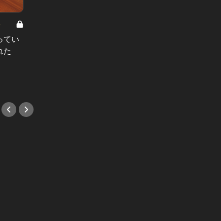
8
男と女の答えあわせ【A】 Vol.308
ってい
結婚願望ゼロだった27歳男性が、交
れた
際2年で突然プロポーズ。彼の心が
変わった“理由”とは
#小説