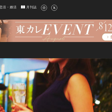
新のグルメ、洗練されたライフスタイル情報
恋活・婚活
月刊誌