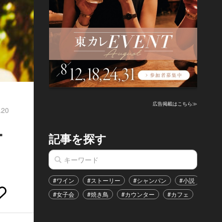
広告掲載はこちら≫
.20
ー
記事を探す
#ワイン
#ストーリー
#シャンパン
#小説
#家
#女子会
#焼き鳥
#カウンター
#カフェ
#イベ