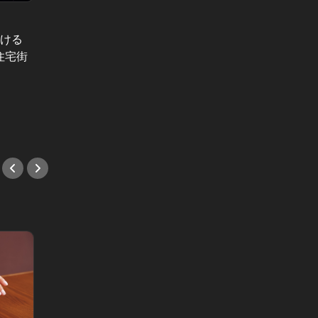
だける
東京カ
神楽坂で大人が満足できる、おしゃれ
Vol.8
住宅街
デート！ Vol.1
【徹底
生うにパスタも絶品！本っ気で美味
いイタリアンは神楽坂の隠れ家にあ
った！
#イタリアン