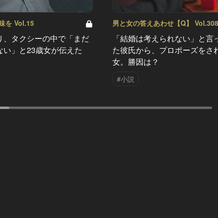
 Vol.15
男と女の答えあわせ【Q】 Vol.30
り、タクシーの中で「まだ
「結婚は考えられない」と言
ない」と23歳女が伝えた
た彼氏から、プロポーズをさ
女。勝因は？
#小説