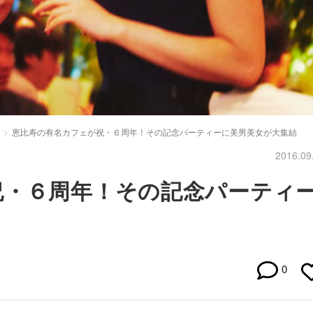
恵比寿の有名カフェが祝・６周年！その記念パーティーに美男美女が大集結
2016.09
祝・６周年！その記念パーティ
0