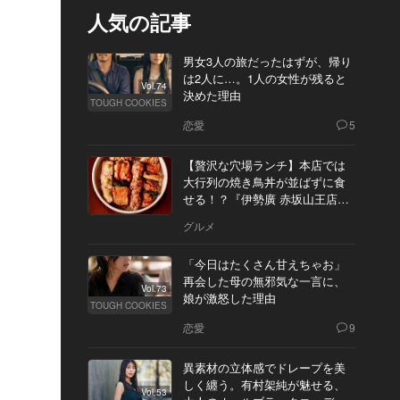
人気の記事
男女3人の旅だったはずが、帰り
は2人に…。1人の女性が残ると
Vol.74
決めた理由
TOUGH COOKIES
恋愛
5
【贅沢な穴場ランチ】本店では
大行列の焼き鳥丼が並ばずに食
せる！？『伊勢廣 赤坂山王店』
へ
グルメ
「今日はたくさん甘えちゃお」
再会した母の無邪気な一言に、
Vol.73
娘が激怒した理由
TOUGH COOKIES
恋愛
9
異素材の立体感でドレープを美
しく纏う。有村架純が魅せる、
Vol.53