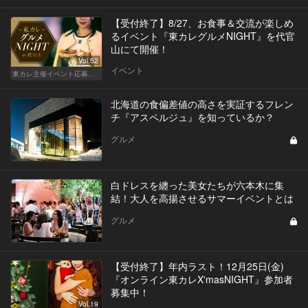
【受付終了】8/27、お食事＆交流が楽しめ
るイベント『東カレグルメNIGHT』を代官
山にて開催！
Vol.52
イベント
東カレ主催イベント応募詳細記事一覧
北海道の食偏差値の高さを実証するフレン
チ『アスペルジュ』を知っているか？
グルメ
白ドレスを纏った美女たちが六本木に集
結！大人を高揚させるサマーイベントとは
グルメ
【受付終了】年内ラスト！12月25日(金)
『オンライン東カレX'masNIGHT』参加者
募集中！
Vol.19