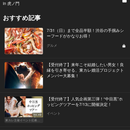
in 虎ノ門
おすすめ記事
7/31（日）まで全品半額！渋谷の手掴みシ
ーフードがかなりお得！
グルメ
【受付終了】来年こそ結婚したい男女！良
縁を引き寄せる、東カレ婚活プロジェクト
メンバー大募集！
【受付終了】人気企画第三弾！“中目黒”ホ
ッピングツアーを7/13に開催決定！
イベント
Vol.49
東カレ主催イベント応募詳細記事一覧