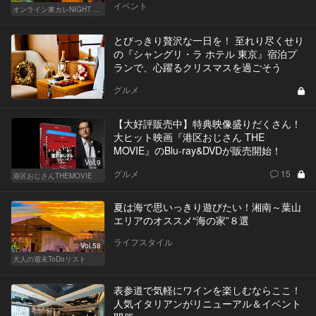
イベント
オンライン東カレNIGHT イベント募集
とびっきり贅沢な一日を！ 至れり尽くせり
の『シャングリ・ラ ホテル 東京』宿泊プ
ランで、心躍るクリスマスを過ごそう
グルメ
【大好評販売中】特典映像盛りだくさん！
大ヒット映画『港区おじさん THE
MOVIE』のBlu-ray&DVDが販売開始！
Vol.9
グルメ
15
港区おじさんTHEMOVIE
夏は海で思いっきり遊びたい！湘南～葉山
エリアのオススメ“海の家”８選
ライフスタイル
Vol.58
大人の週末ToDoリスト
表参道で気軽にワインを楽しむならここ！
人気イタリアンがリニューアル＆イベント