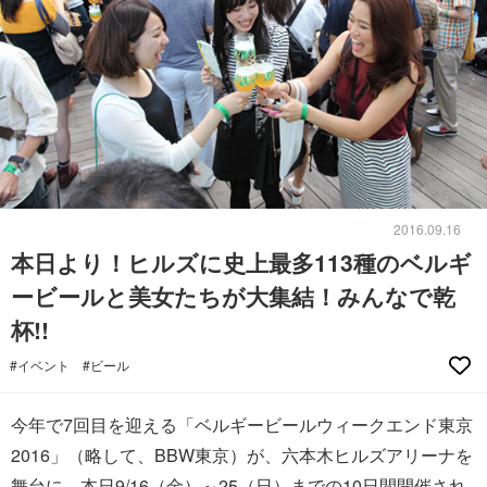
2016.09.16
本日より！ヒルズに史上最多113種のベルギ
ービールと美女たちが大集結！みんなで乾
杯!!
#イベント
#ビール
今年で7回目を迎える「ベルギービールウィークエンド東京
2016」（略して、BBW東京）が、六本木ヒルズアリーナを
舞台に、本日9/16（金）～25（日）までの10日間開催され