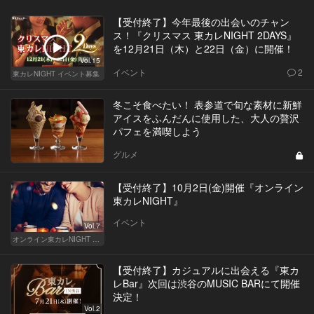
【受付終了】今年最後の出会いのチャン
ス！『クリスマス 東カレNIGHT 2DAYS』
を12月21日（木）と22日（金）に開催！
Vol.15
イベント
2
東カレNIGHT イベント募集
冬こそ食べたい！ 表参道で旬な素材に新鮮
アイスをふんだんに使用した、大人の贅沢
パフェを満喫しよう
グルメ
【受付終了】10月2日(金)開催『オンライン
東カレNIGHT』
イベント
Vol.7
オンライン東カレNIGHT イベント募集
【受付終了】カジュアルに出会える『東カ
レBar』次回は渋谷のMUSIC BARにて開催
決定！
Vol.2