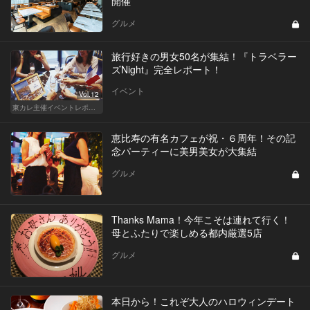
開催
グルメ
旅行好きの男女50名が集結！『トラベラー
ズNight』完全レポート！
イベント
Vol.12
東カレ主催イベントレポート
恵比寿の有名カフェが祝・６周年！その記
念パーティーに美男美女が大集結
グルメ
Thanks Mama！今年こそは連れて行く！
母とふたりで楽しめる都内厳選5店
グルメ
本日から！これぞ大人のハロウィンデート