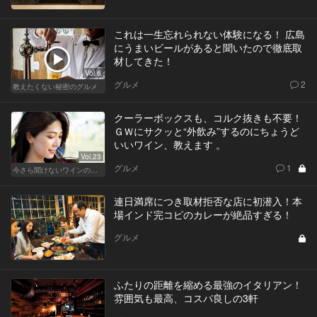
これは一生忘れられない体験になる！ 広島
にうまいビールがあると聞いたので徹底取
材してきた！
Vol.6
グルメ
2
教えたくない秘密のグルメ
クーラーボックスも、コルク抜きも不要！
ＧＷにサクッと“外飲み”するのにちょうど
いいワイン、教えます 。
Vol.23
グルメ
1
今さら聞けないワインの基礎知識
連日満席につき取材拒否な店に初潜入！本
場インド完コピのカレーが絶品すぎる！
グルメ
ふたりの距離を縮める最強のイタリアン！
雰囲気も最高、コスパ良しの3軒