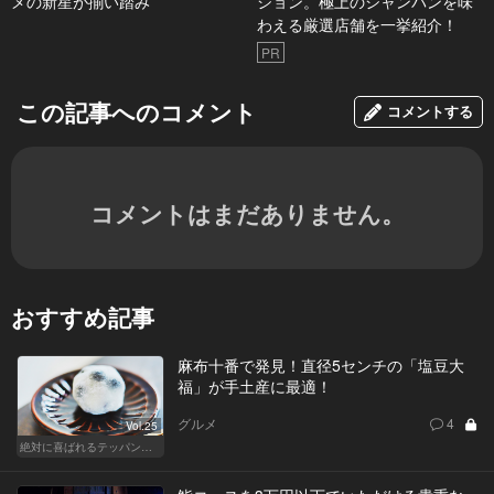
メの新星が揃い踏み
ション。極上のシャンパンを味
わえる厳選店舗を一挙紹介！
PR
この記事へのコメント
コメントする
コメントはまだありません。
おすすめ記事
麻布十番で発見！直径5センチの「塩豆大
福」が手土産に最適！
グルメ
4
Vol.25
絶対に喜ばれるテッパン手土産