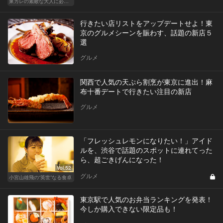
東カレの素敵な大人に必要なこと
行きたい店リストをアップデートせよ！東
京のグルメシーンを賑わす、話題の新店５
選
グルメ
関西で人気の天ぷら割烹が東京に進出！麻
布十番デートで行きたい注目の新店
グルメ
「フレッシュレモンになりたい！」アイド
ルを、渋谷で話題のスポットに連れてった
ら、超ごきげんになった！
Vol.52
グルメ
小宮山雄飛の“英世”なる食卓
東京駅で人気のお弁当ランキングを発表！
今しか購入できない限定品も！