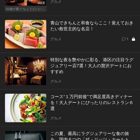
グルメ
Vol.5
32歳が通う“ちょうどいい”価格の店
青山できちんと和食ならここ！覚えておき
たい救世主的な名店！
グルメ
1
特別な夜を艶やかに彩る、港区の注目ラグ
ジュアリー店7選！大人の贅沢デートにお
すすめ
グルメ
コース“１万円前後”で満足度高きディナー
を！大人デートにぴったりのレストラン６
選
グルメ
この夏、最高にラグジュアリーな食の旅
を。国内６つの「ザ・リッツ・カールト