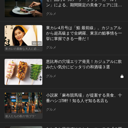
ン」による、期間限定の美食フェアに注
目！
グルメ
東カレ4月号は「鮨 最前線」。カジュアル
から超高級まで全網羅、東京の鮨事情を一
挙に掌握できる一冊だ！
Vol.95
グルメ
東カレの素敵な大人に必要なこと
恵比寿の穴場エリア発見！カジュアルに飲
みたい気分にピッタリの和酒場３選
グルメ
小説家「麻布競馬場」が提案する美食、十
番ハシゴ5軒！知る人ぞ知る名店も
グルメ
Vol.1
達人たちの夜の“街ブラ”