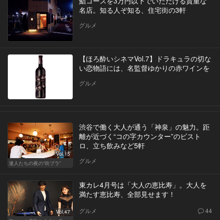
鮨コースを3万円以下でいただける貴重な
名店。知る人ぞ知る、住宅街の3軒
グルメ
【ほろ酔いシネマVol.7】ドラキュラの切な
い恋物語には、名監督ゆかりの赤ワインを
グルメ
渋谷で働く大人が通う「神泉」の魅力。距
離が近づく“コの字カウンター”のビスト
ロ、立ち飲みなど5軒
Vol.15
グルメ
達人たちの夜の“街ブラ”
東カレ4月号は「大人の恵比寿」。大人を
満たす恵比寿、全部見せます！
グルメ
44
Vol.47