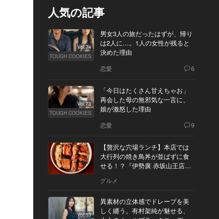
人気の記事
男女3人の旅だったはずが、帰り
は2人に…。1人の女性が残ると
Vol.74
決めた理由
TOUGH COOKIES
恋愛
6
「今日はたくさん甘えちゃお」
再会した母の無邪気な一言に、
Vol.73
娘が激怒した理由
TOUGH COOKIES
恋愛
9
【贅沢な穴場ランチ】本店では
大行列の焼き鳥丼が並ばずに食
せる！？『伊勢廣 赤坂山王店』
へ
グルメ
異素材の立体感でドレープを美
しく纏う。有村架純が魅せる、
Vol.53