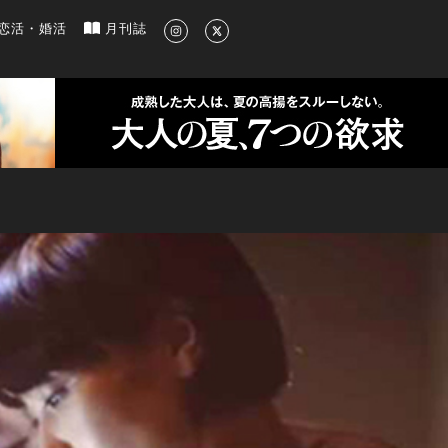
新のグルメ、洗練されたライフスタイル情報
恋活・婚活
月刊誌