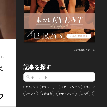
広告掲載はこちら≫
.17
記事を探す
ベ
#ワイン
#ストーリー
#シャンパン
#イベント
#ランチ
#焼き鳥
#カウンター
#小説
#恋愛